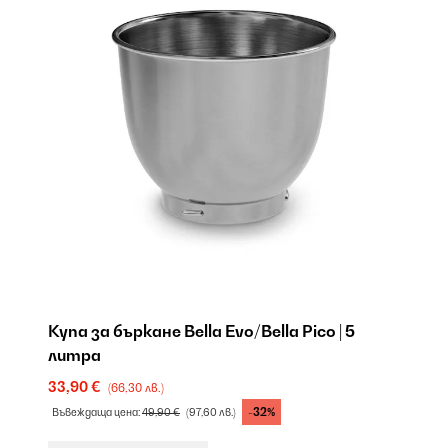
Купа за бъркане Bella Evo/Bella Pico | 5
литра
33,90 €
(66,30 лв.)
-32%
Въвеждаща цена:
49,90 €
(97,60 лв.)