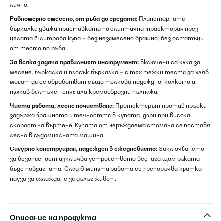
лично.
Равномерно смесено, от ръба до средата:
Планетарната
бъркалка движи приставката по елиптична траектория през
цялата 5-литрова купа – без незамесено брашно, без остатъци
от тесто по ръба.
За всяка задача правилният инструмент:
включени са кука за
месене, бъркалка и плосък бъркалка – с тях тежки теста за хляб
могат да се обработват също толкова надеждно, колкото и
пухкав белтъчен сняг или кремообразни пълнежи.
Чиста работа, лесно почистване:
Протекторът против пръски
задържа брашното и течността в купата, дори при висока
скорост на въртене. Купата от неръждаема стомана се поставя
лесно в съдомиялната машина.
Сигурно конструиран, надежден в ежедневието:
Заключването
за безопасност изключва устройството веднага щом ръката
бъде повдигната. След 6 минути работа се препоръчва кратка
пауза за охлаждане за дълъг живот.
Описание на продукта