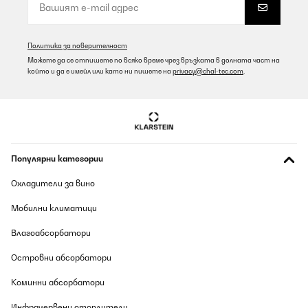
kneten ec.GrüsseA. Misner
Amazon-Benutzer
Политика за поверителност
Превод
Можете да се отпишете по всяко време чрез връзката в долната част на
който и да е имейл или като ни пишете на
privacy@chal-tec.com
.
ПОТВЪРДЕН ПРЕГЛЕД
06/08/2026
Tolle Küchenmaschine! Bei uns im Dauereinsatz! Mehrmals in der
Woche kneten, rühren aufschlagen immer top Ergebnisse. Zwar
etwas laut, ansonsten rundum zufrieden. Nachkauf von Zubehör
Популярни категории
kein Problem. Dazu noch hübsch anzusehen in Retro Stil. Top
Preis Leistung. Bereits nachgekauft seit langem im Einsatz.
Охладители за вино
Amazon-Benutzer
Мобилни климатици
Превод
Влагоабсорбатори
ПОТВЪРДЕН ПРЕГЛЕД
Островни абсорбатори
06/08/2026
Коминни абсорбатори
Passt und erfüllt seinen Zweck
Инфрачервени отоплители