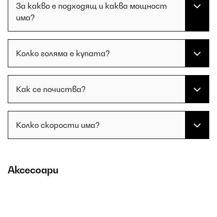
За какво е подходящ и каква мощност
има?
Колко голяма е купата?
Как се почиства?
Колко скорости има?
Аксесоари