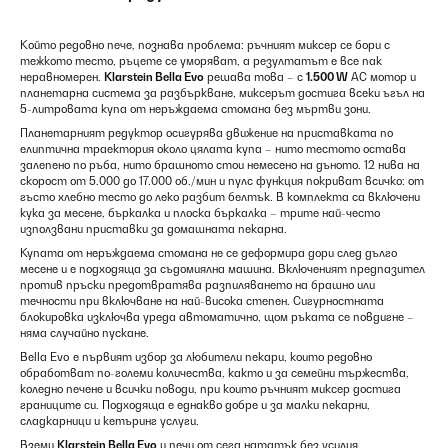
Който редовно пече, познава проблема: ръчният миксер се бори с
тежкото тесто, ръцете се уморяват, а резултатът е все пак
неравномерен.
Klarstein Bella Evo
решава това – с
1.500 W
AC мотор и
планетарна система за разбъркване, миксерът достига всеки ъгъл на
5-литровата купа от неръждаема стомана без мъртви зони.
Планетарният редуктор осигурява движение на приставката по
елиптична траектория около цялата купа – нито тестото остава
залепено по ръба, нито брашното стои немесено на дъното. 12 нива на
скорост от 5.000 до 17.000 об./мин и пулс функция покриват всичко: от
гъсто хлебно тесто до леко разбит белтък. В комплекта са включени
кука за месене, бъркалка и плоска бъркалка – трите най-често
използвани приставки за домашната пекарна.
Купата от неръждаема стомана не се деформира дори след дълго
месене и е подходяща за съдомиялна машина. Включеният предпазител
против пръски предотвратява разпиляването на брашно или
течности при включване на най-висока степен. Сигурностната
блокировка изключва уреда автоматично, щом ръката се повдигне –
няма случайно пускане.
Bella Evo е първият избор за любители пекари, които редовно
обработват по-големи количества, както и за семейни тържества,
коледно печене и всички поводи, при които ръчният миксер достига
границите си. Подходяща е еднакво добре и за малки пекарни,
сладкарници и кетъринг услуги.
Вземи
Klarstein Bella Evo
и печи от сега нататък без усилия.