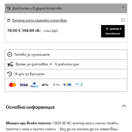
Достъпен и в друго качество
Купете този продукт използван
Добави в
76,00 €
(148,64 лв.)
(плюс ДДС)
количката
Готово за изпращане
Време за доставка: 4 - 5 работни дни
14 дни за връщане
Основна информация
Мощен при всяко тесто:
1 500 W AC мотор меси лесно тежки
теста с мая и гъсти смеси – без да се налага да се намесваш