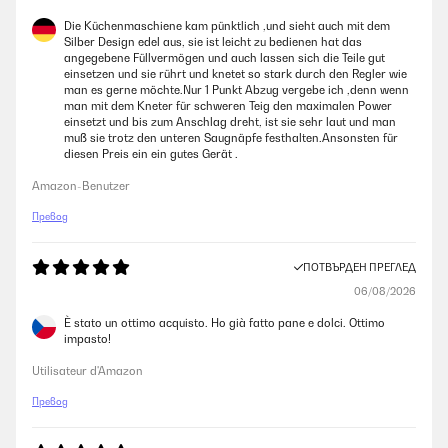
Die Küchenmaschiene kam pünktlich ,und sieht auch mit dem
Silber Design edel aus, sie ist leicht zu bedienen hat das
angegebene Füllvermögen und auch lassen sich die Teile gut
einsetzen und sie rührt und knetet so stark durch den Regler wie
man es gerne möchte.Nur 1 Punkt Abzug vergebe ich ,denn wenn
man mit dem Kneter für schweren Teig den maximalen Power
einsetzt und bis zum Anschlag dreht, ist sie sehr laut und man
muß sie trotz den unteren Saugnäpfe festhalten.Ansonsten für
diesen Preis ein ein gutes Gerät .
Amazon-Benutzer
Превод
ПОТВЪРДЕН ПРЕГЛЕД
06/08/2026
È stato un ottimo acquisto. Ho già fatto pane e dolci. Ottimo
impasto!
Utilisateur d'Amazon
Превод