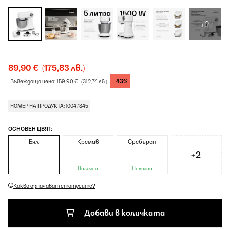
+2
89,90 €
(175,83 лв.)
-43%
Въвеждаща цена:
159,90 €
(312,74 лв.)
НОМЕР НА ПРОДУКТА: 10047845
ОСНОВЕН ЦВЯТ:
Бял
Кремав
Сребърен
+2
Налично
Налично
Какво означават статусите?
Добави в количката