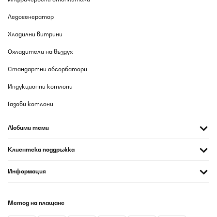
Amazon-Benutzer
Ледогенератор
Превод
Хладилни витрини
ПОТВЪРДЕН ПРЕГЛЕД
Охладители на въздух
06/08/2026
Стандартни абсорбатори
Passt perfekt und die Makronen werden wieder luftig leicht!
Индукционни котлони
Amazon-Benutzer
Газови котлони
Превод
Любими теми
ПОТВЪРДЕН ПРЕГЛЕД
06/08/2026
Клиентска поддръжка
Geniales TeilHatte mir den Arm gebrochen, musste aber durch
diese Hilfe auf nicht aus der Küche verzichten
Информация
Amazon-Benutzer
Превод
Метод на плащане