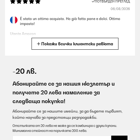
ПОТВЪРДЕН ПРЕГЛЕД
06/08/2026
È stato un ottimo acquisto. Ho già fatto pane e dolci. Ottimo
impasto!
Utente Amazon
Покажи всички клиентски ревюта
Превод
ПОТВЪРДЕН ПРЕГЛЕД
06/08/2026
-20 лв.
Erfüllt ihren Zweck 100%, kommt bei mir voll zum Einsatz und für
den Preis nicht zu toppen
Абонирайте се за нашия нюзлетър и
получете 20 лева намаление за
Amazon-Benutzer
следваща покупка!
Превод
Абонирайте се за нашите имейли, за да бъдете първият,
който научава за предстоящи разпродажби.
ПОТВЪРДЕН ПРЕГЛЕД
06/08/2026
Отстъпката от 20 лева не може да се комбинира с други купони.
Минимална стойност на поръчката 200 лева.
Tolles Gerät, einfach zu bedienen und die Standfestigkeit ist
gegeben.Vereinfacht das Brot zu backen,leichter zu mischen,