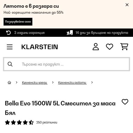
Лятото е в разгара си
Най-горещите намаления до 55%
Пазарувайте сега
3 години гаранция
14 дни за връщане на продукта
Кухненски уреди
Кухненски роботи
Bella Evo 1500W 5L Смесител за маса
Бял
250 рейтинги