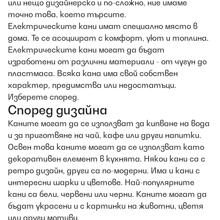
или нещо дизайнерско и по-сложно, ние имаме
точно това, което търсите.
Електрическите кани имат специално място в
дома. Те се асоциират с комфорт, уют и топлина.
Електрическите кани могат да бъдат
изработени от различни материали - от чугун до
пластмаса. Всяка кана има свой собствен
характер, предимства или недостатъци.
Изберете според.
Според дизайна
Каните могат да се използват за кипване на вода
и за приготвяне на чай, кафе или други напитки.
Освен това каните могат да се използват като
декоративен елемент в кухнята. Някои кани са с
ретро дизайн, други са по-модерни. Има и кани с
интересни шарки и цветове. Най-популярните
кани са бели, червени или черни. Каните могат да
бъдат украсени и с картинки на животни, цветя
или други мотиви.