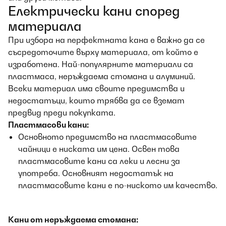
Електрически кани според
материала
При избора на перфектната кана е важно да се
съсредоточите върху материала, от който е
изработена. Най-популярните материали са
пластмаса, неръждаема стомана и алуминий.
Всеки материал има своите предимства и
недостатъци, които трябва да се вземат
предвид преди покупката.
Пластмасови кани:
Основното предимство на пластмасовите
чайници е ниската им цена. Освен това
пластмасовите кани са леки и лесни за
употреба. Основният недостатък на
пластмасовите кани е по-ниското им качество.
Кани от неръждаема стомана: