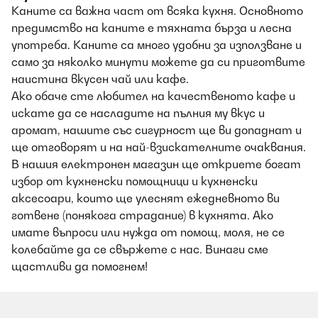
Каните са важна част от всяка кухня. Основното
предимство на каните е тяхната бърза и лесна
употреба. Каните са много удобни за използване и
само за няколко минути можете да си приготвите
наистина вкусен чай или кафе.
Ако обаче сте любител на качественото кафе и
искате да се насладите на пълния му вкус и
аромат, нашите със сигурност ще ви допаднат и
ще отговорят и на най-взискателните очаквания.
В нашия електронен магазин ще откриете богат
избор от кухненски помощници и кухненски
аксесоари, които ще улеснят ежедневното ви
готвене (понякога страдание) в кухнята. Ако
имате въпроси или нужда от помощ, моля, не се
колебайте да се свържете с нас. Винаги сме
щастливи да помогнем!