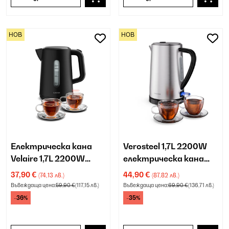
НОВ
НОВ
Електрическа кана
Verosteel 1,7L 2200W
Velaire 1,7L 2200W
електрическа кана
черна
неръждаема стомана
37,90 €
44,90 €
(74,13 лв.)
(87,82 лв.)
Въвеждаща цена:
59,90 €
(117,15 лв.)
Въвеждаща цена:
69,90 €
(136,71 лв.)
-36%
-35%