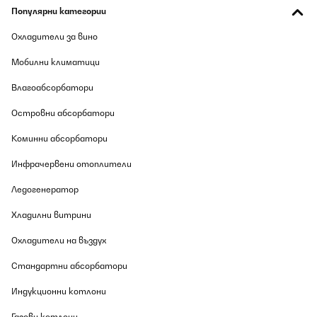
Популярни категории
Охладители за вино
Мобилни климатици
Влагоабсорбатори
Островни абсорбатори
Коминни абсорбатори
Инфрачервени отоплители
Ледогенератор
Хладилни витрини
Охладители на въздух
Стандартни абсорбатори
Индукционни котлони
Газови котлони