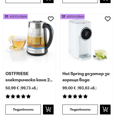
ИЗПОЛЗВАН
ИЗПОЛЗВАН
OSTFRIESE
Hot Spring дозатор за
електрическа кана 2-
гореща вода
в-1 чайник 1.7л 2200WL
50,99 €
(99,73 лв.)
99,00 €
(193,63 лв.)
LED неръждаема
стомана стъкло
Подробности
Подробности