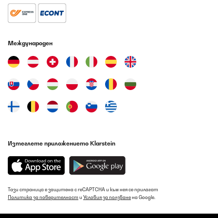
Международен
Изтеглете приложението Klarstein
Тази страница е защитена с reCAPTCHA и към нея се прилагат
Политика за поверителност
и
Условия за ползване
на Google.