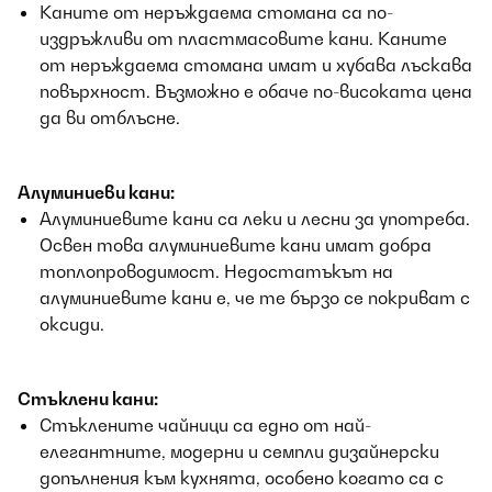
Каните от неръждаема стомана са по-
издръжливи от пластмасовите кани. Каните
от неръждаема стомана имат и хубава лъскава
повърхност. Възможно е обаче по-високата цена
да ви отблъсне.
Алуминиеви кани:
Алуминиевите кани са леки и лесни за употреба.
Освен това алуминиевите кани имат добра
топлопроводимост. Недостатъкът на
алуминиевите кани е, че те бързо се покриват с
оксиди.
Стъклени кани:
Стъклените чайници са едно от най-
елегантните, модерни и семпли дизайнерски
допълнения към кухнята, особено когато са с