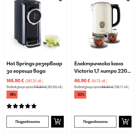
Hot Springs резервоар
Електрическа кана
за гореща вода
Victoria 1,7 литра 2200
W
146,90 €
46,90 €
(287,31 лв.)
(91,73 лв.)
Въвеждаща цена:
179,90 €
(351,85 лв.)
Въвеждаща цена:
69,90 €
(136,71 лв.)
-18%
-32%
Подробности
Подробности