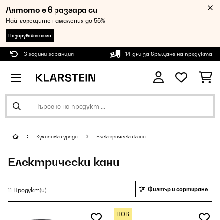
Лятото е в разгара си
Най-горещите намаления до 55%
Пазарувайте сега
3 години гаранция
14 дни за връщане на продукта
Кухненски уреди
Електрически кани
Електрически кани
Филтър и сортиране
11 Продукт(и)
НОВ