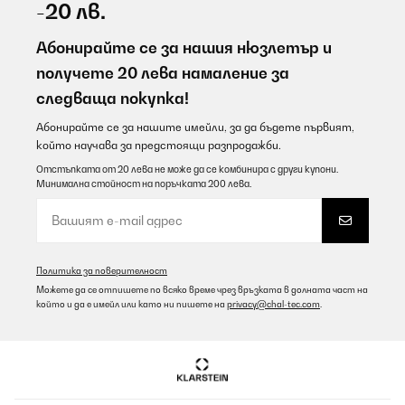
-20 лв.
Абонирайте се за нашия нюзлетър и
получете 20 лева намаление за
следваща покупка!
Абонирайте се за нашите имейли, за да бъдете първият,
който научава за предстоящи разпродажби.
Отстъпката от 20 лева не може да се комбинира с други купони.
Минимална стойност на поръчката 200 лева.
Политика за поверителност
Можете да се отпишете по всяко време чрез връзката в долната част на
който и да е имейл или като ни пишете на
privacy@chal-tec.com
.