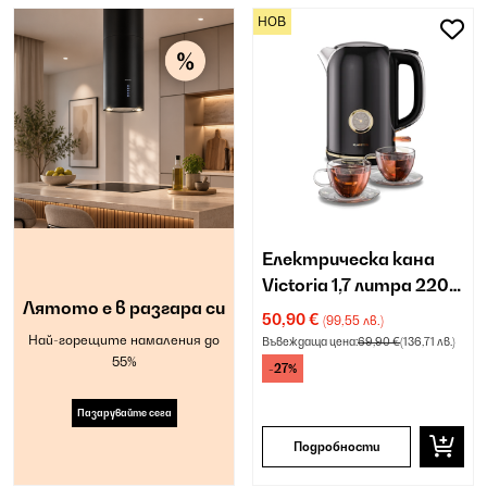
НОВ
Електрическа кана
Victoria 1,7 литра 2200
Лятото е в разгара си
W
50,90 €
(99,55 лв.)
Най-горещите намаления до
Въвеждаща цена:
69,90 €
(136,71 лв.)
55%
-27%
Пазарувайте сега
Подробности