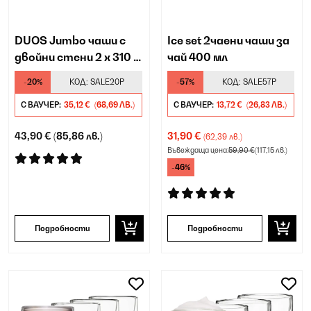
DUOS Jumbo чаши с
Ice set 2чаени чаши за
двойни стени 2 x 310 и
чай 400 мл
410 мл
-20%
КОД:
SALE20P
-57%
КОД:
SALE57P
С ВАУЧЕР:
35,12 €
(68,69 ЛВ.)
С ВАУЧЕР:
13,72 €
(26,83 ЛВ.)
43,90 €
(85,86 лв.)
31,90 €
(62,39 лв.)
Въвеждаща цена:
59,90 €
(117,15 лв.)
-46%
Подробности
Подробности