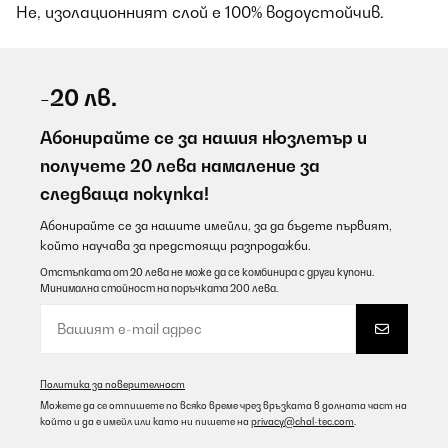
Не, изолационният слой е 100% водоустойчив.
-20 лв.
Абонирайте се за нашия нюзлетър и
получете 20 лева намаление за
следваща покупка!
Абонирайте се за нашите имейли, за да бъдете първият,
който научава за предстоящи разпродажби.
Отстъпката от 20 лева не може да се комбинира с други купони.
Минимална стойност на поръчката 200 лева.
Политика за поверителност
Можете да се отпишете по всяко време чрез връзката в долната част на
който и да е имейл или като ни пишете на
privacy@chal-tec.com
.