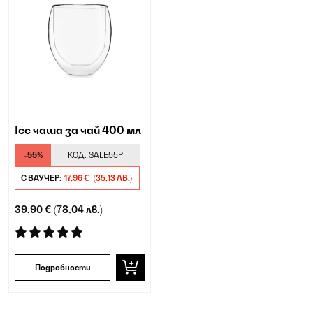
Ice чаша за чай 400 мл
-55%
КОД:
SALE55P
С ВАУЧЕР:
17,96 €
(35,13 ЛВ.)
39,90 €
(78,04 лв.)
Подробности