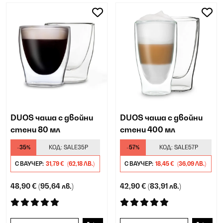
DUOS чаша с двойни
DUOS чаша с двойни
стени 80 мл
стени 400 мл
-35%
КОД:
SALE35P
-57%
КОД:
SALE57P
С ВАУЧЕР:
31,79 €
(62,18 ЛВ.)
С ВАУЧЕР:
18,45 €
(36,09 ЛВ.)
48,90 €
(95,64 лв.)
42,90 €
(83,91 лв.)