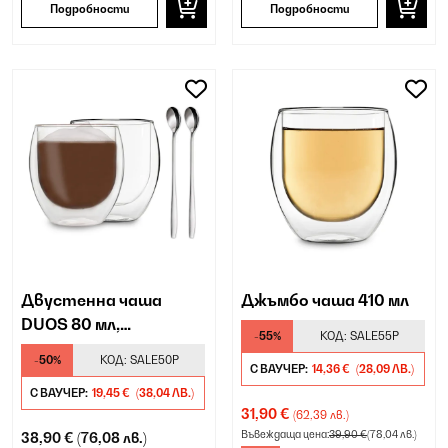
Подробности
Подробности
Двустенна чаша
Джъмбо чаша 410 мл
DUOS 80 мл,
-55%
КОД:
SALE55P
включително лъжичка
-50%
КОД:
SALE50P
С ВАУЧЕР:
14,36 €
(28,09 ЛВ.)
С ВАУЧЕР:
19,45 €
(38,04 ЛВ.)
31,90 €
(62,39 лв.)
Въвеждаща цена:
39,90 €
(78,04 лв.)
38,90 €
(76,08 лв.)