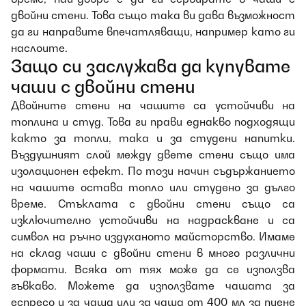
двойни стени. Това също така ви дава възможност
да ги направите впечатляващи, например като ги
наслоите.
Защо си заслужава да купувате
чаши с двойни стени
Двойните стени на чашите са устойчиви на
топлина и студ. Това ги прави еднакво подходящи
както за топли, така и за студени напитки.
Въздушният слой между двете стени също има
изолационен ефект. По този начин съдържанието
на чашите остава топло или студено за дълго
време. Стъклата с двойни стени също са
изключително устойчиви на надраскване и са
символ на ръчно издуханото майсторство. Имаме
на склад чаши с двойни стени в много различни
формати. Всяка от тях може да се използва
гъвкаво. Можете да използвате чашата за
еспресо и за чаша или за чаша от 400 мл за пиене