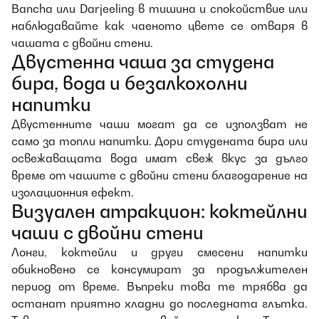
Bancha или Darjeeling в тишина и спокойствие или
наблюдавайте как чаеното цвете се отваря в
чашата с двойни стени.
Двустенна чаша за студена
бира, вода и безалкохолни
напитки
Двустенните чаши могат да се използват не
само за топли напитки. Дори студената бира или
освежаващата вода имат свеж вкус за дълго
време от чашите с двойни стени благодарение на
изолационния ефект.
Визуален атракцион: коктейлни
чаши с двойни стени
Лонги, коктейли и други смесени напитки
обикновено се консумират за продължителен
период от време. Въпреки това те трябва да
останат приятно хладни до последната глътка.