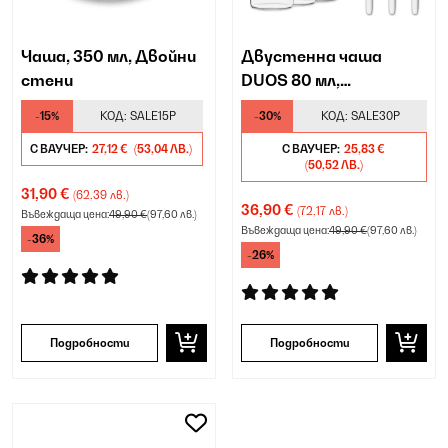
Чаша, 350 мл, Двойни
Двустенна чаша
стени
DUOS 80 мл,
включително лъжичка
-15%
КОД:
SALE15P
-30%
КОД:
SALE30P
С ВАУЧЕР:
27,12 €
(53,04 ЛВ.)
С ВАУЧЕР:
25,83 €
(50,52 ЛВ.)
31,90 €
(62,39 лв.)
36,90 €
(72,17 лв.)
Въвеждаща цена:
49,90 €
(97,60 лв.)
Въвеждаща цена:
49,90 €
(97,60 лв.)
-36%
-26%
Подробности
Подробности