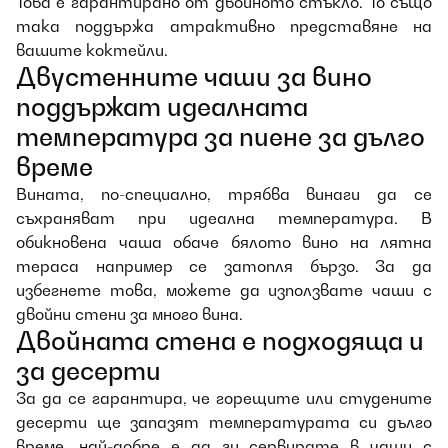
Това е гарантирано от двойното стъкло. То също
така поддържа атрактивно представяне на
вашите коктейли.
Двустенните чаши за вино
поддържат идеалната
температура за пиене за дълго
време
Вината, по-специално, трябва винаги да се
съхраняват при идеална температура. В
обикновена чаша обаче бялото вино на лятна
тераса например се затопля бързо. За да
избегнете това, можете да използвате чаши с
двойни стени за много вина.
Двойната стена е подходяща и
за десерти
За да се гарантира, че горещите или студените
десерти ще запазят температурата си дълго
време, най-добре е да ги сервирате в чаши с