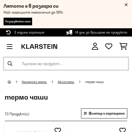
Лятото е в разгара си
Най-горещите намаления до 55%
Пазарувайте сега
3 години гаранция
14 дни за връщане на продукта
Кухненски уреди
Аксесоари
термо чаши
термо чаши
Филтър и сортиране
72 Продукт(и)