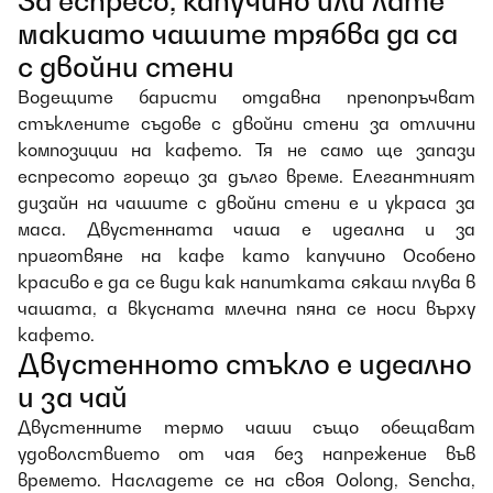
За еспресо, капучино или лате
макиато чашите трябва да са
с двойни стени
Водещите баристи отдавна препопръчват
стъклените съдове с двойни стени за отлични
композиции на кафето. Тя не само ще запази
еспресото горещо за дълго време. Елегантният
дизайн на чашите с двойни стени е и украса за
маса. Двустенната чаша е идеална и за
приготвяне на кафе като капучино Особено
красиво е да се види как напитката сякаш плува в
чашата, а вкусната млечна пяна се носи върху
кафето.
Двустенното стъкло е идеално
и за чай
Двустенните термо чаши също обещават
удоволствието от чая без напрежение във
времето. Насладете се на своя Oolong, Sencha,