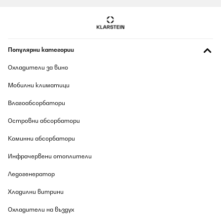
Популярни категории
Охладители за вино
Мобилни климатици
Влагоабсорбатори
Островни абсорбатори
Коминни абсорбатори
Инфрачервени отоплители
Ледогенератор
Хладилни витрини
Охладители на въздух