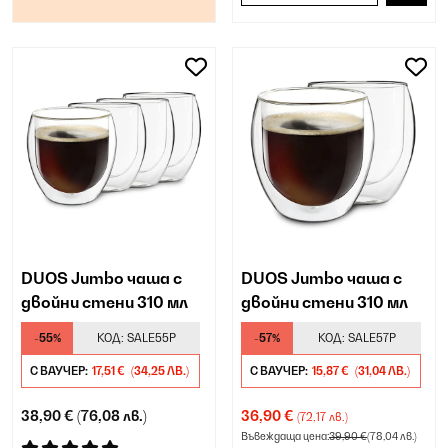
DUOS Jumbo чаша с
DUOS Jumbo чаша с
двойни стени 310 мл
двойни стени 310 мл
-55%
КОД:
SALE55P
-57%
КОД:
SALE57P
С ВАУЧЕР:
17,51 €
(34,25 ЛВ.)
С ВАУЧЕР:
15,87 €
(31,04 ЛВ.)
38,90 €
(76,08 лв.)
36,90 €
(72,17 лв.)
Въвеждаща цена:
39,90 €
(78,04 лв.)