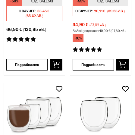
-50%
КОД:
SALE50P
-55%
КОД:
SALE55P
лъжичка
С ВАУЧЕР:
33,45 €
С ВАУЧЕР:
20,21 €
(39,53 ЛВ.)
(65,42 ЛВ.)
44,90 €
(87,82 лв.)
66,90 €
(130,85 лв.)
Въвеждаща цена:
49,90 €
(97,60 лв.)
-10%
Подробности
Подробности