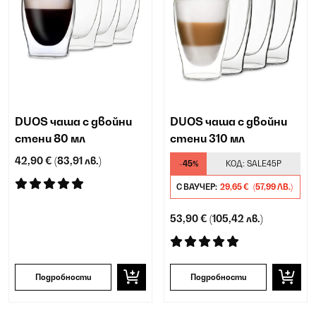
DUOS чаша с двойни
DUOS чаша с двойни
стени 80 мл
стени 310 мл
42,90 €
(83,91 лв.)
-45%
КОД:
SALE45P
С ВАУЧЕР:
29,65 €
(57,99 ЛВ.)
53,90 €
(105,42 лв.)
Подробности
Подробности