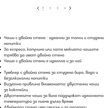
1
2
3
4
Чаши с двойна стена - идеални за топли и студени
напитки
За еспресо, капучино или лате макиато чашите
трябва да имат двойна стена
Чаша с двойни стени е идеална и за чай
Тумблер с двойна стена за студена бира, вода и
безалкохолни напитки
Визуално привлича вниманието: двустенни чаши
за коктейли
Двустенните чаши за вино поддържат идеалната
температура за пиене дълго време
Двойната стена има смисъл и за десерти