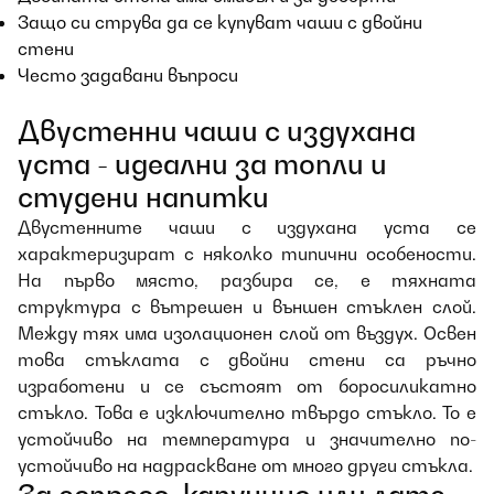
Защо си струва да се купуват чаши с двойни
стени
Често задавани въпроси
Двустенни чаши с издухана
уста - идеални за топли и
студени напитки
Двустенните чаши с издухана уста се
характеризират с няколко типични особености.
На първо място, разбира се, е тяхната
структура с вътрешен и външен стъклен слой.
Между тях има изолационен слой от въздух. Освен
това стъклата с двойни стени са ръчно
изработени и се състоят от боросиликатно
стъкло. Това е изключително твърдо стъкло. То е
устойчиво на температура и значително по-
устойчиво на надраскване от много други стъкла.