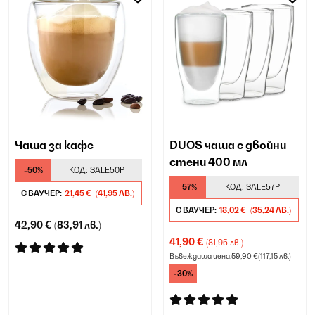
Чаша за кафе
DUOS чаша с двойни
стени 400 мл
-50%
КОД:
SALE50P
-57%
КОД:
SALE57P
С ВАУЧЕР:
21,45 €
(41,95 ЛВ.)
С ВАУЧЕР:
18,02 €
(35,24 ЛВ.)
42,90 €
(83,91 лв.)
41,90 €
(81,95 лв.)
Въвеждаща цена:
59,90 €
(117,15 лв.)
-30%