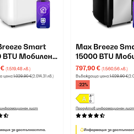
Breeze Smart
Max Breeze Sm
0 BTU Мобилен
15000 BTU Моб
атик Бяло
климатик чере
 €
797,90 €
(1.519,48 лв.)
(1.560,56 лв.)
 цена:
1.029,90 €
(2.014,31 лв.)
Въвеждаща цена:
1.029,90 €
(2.
-22%
 информационен лист
Продуктов информационен лис
мация за достъпността.
Информация за достъпнос