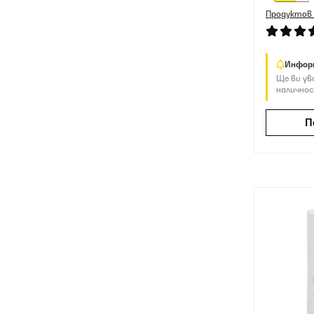
Продуктов
Инфор
Ще ви ув
наличнос
П