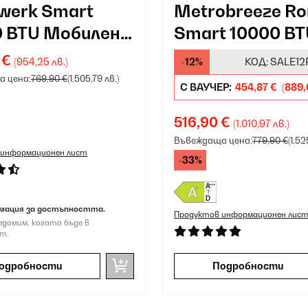
werk Smart
Metrobreeze R
0 BTU Мобилен
Smart 10000 B
атик
Мобилен клим
 €
(954,25 лв.)
-12%
КОД:
SALE12
ацит
черен
 цена:
769,90 €
(1.505,79 лв.)
С ВАУЧЕР:
454,87 €
(889,
516,90 €
(1.010,97 лв.)
Въвеждаща цена:
779,90 €
(1.52
 информационен лист
-33%
мация за достъпността.
Продуктов информационен лис
едомим, когато бъде в
т.
одробности
Подробности