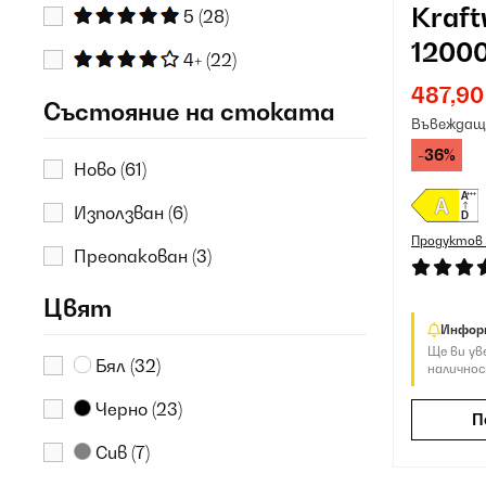
Kraft
5
(28)
1200
4+
(22)
клим
487,90
Състояние на стоката
Антр
Въвеждаща
-36%
Ново
(61)
Използван
(6)
Продуктов
Преопакован
(3)
Цвят
Инфор
Ще ви ув
Бял
(32)
наличнос
Черно
(23)
П
Сив
(7)