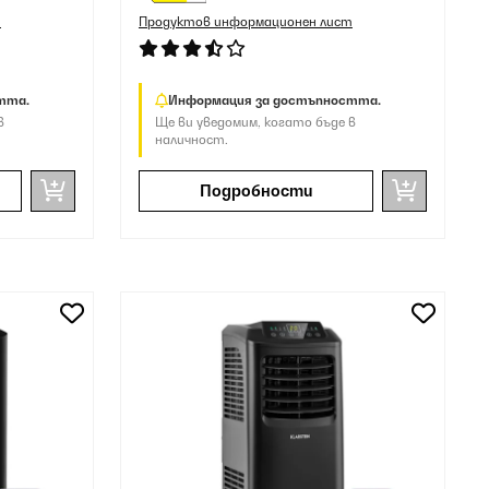
т
Продуктов информационен лист
тта.
Информация за достъпността.
в
Ще ви уведомим, когато бъде в
наличност.
Подробности