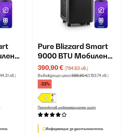
art
Pure Blizzard Smart
илен
9000 BTU Мобилен
н
климатик черен
390,90 €
(764,53 лв.)
014,31 лв.)
Въвеждаща цена:
589,90 €
(1.153,74 лв.)
-33%
т
Продуктов информационен лист
тта.
Информация за достъпността.