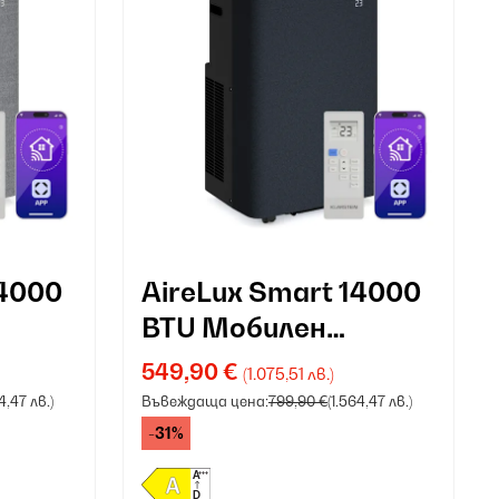
14000
AireLux Smart 14000
BTU Мобилен
климатик Тъмно
549,90 €
(1.075,51 лв.)
сиво
4,47 лв.)
Въвеждаща цена:
799,90 €
(1.564,47 лв.)
-31%