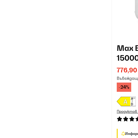
Max 
1500
клим
776,90
Въвеждаща
-24%
Продуктов
Инфор