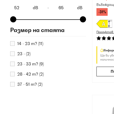
Въвеждаща
dB
-
dB
-31%
Размер на стаята
Продуктов
14 - 23 m?
(11)
Инфор
23 -
(2)
Ще ви ув
наличнос
23 - 33 m?
(9)
П
28 - 42 m?
(2)
37 - 51 m?
(2)
42 - 56 m?
(10)
46 - 65 m?
(4)