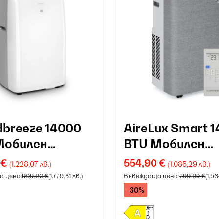
dbreeze 14000
AireLux Smart 
Мобилен
BTU Мобилен
атик Бяло
климатик Сив
 €
554,90 €
(1.228,07 лв.)
(1.085,29 лв.)
 цена:
909,90 €
(1.779,61 лв.)
Въвеждаща цена:
799,90 €
(1.56
-30%