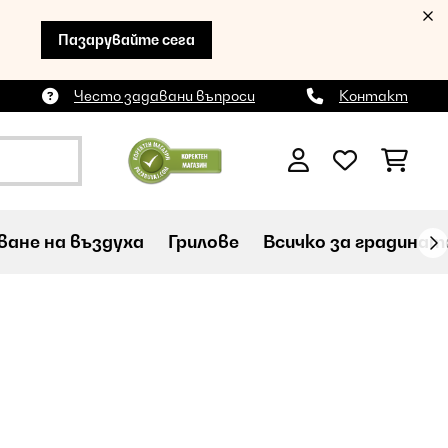
Пазарувайте сега
Често задавани въпроси
Контакт
ане на въздуха
Грилове
Всичко за градинат