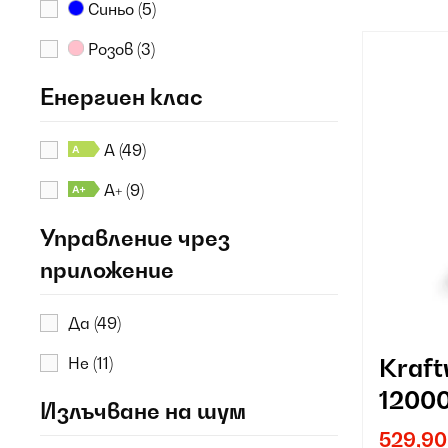
Синьо
(5)
Розов
(3)
Енергиен клас
A
(49)
A+
(9)
Управление чрез
приложение
Да
(49)
Kraft
Не
(11)
1200
Излъчване на шум
клим
529,90