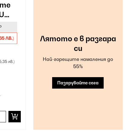
ome
TU
атик
P
Лятото е в разгара
65 ЛВ.)
си
Най-горещите намаления до
5,35 лв.)
55%
Пазарувайте сега
т