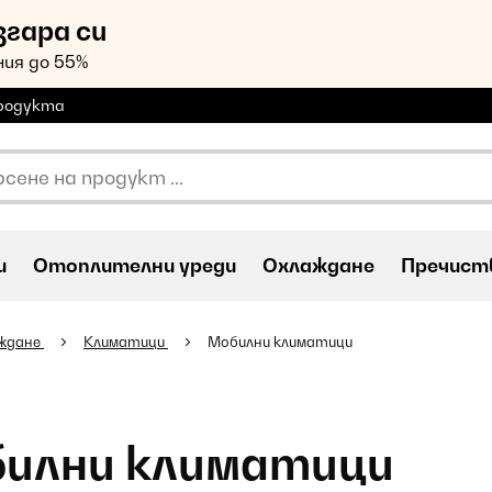
згара си
ия до 55%
продукта
и
Oтоплителни уреди
Охлаждане
Пречиств
ждане
Климатици
Мобилни климатици
илни климатици