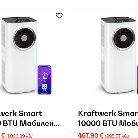
werk Smart
Kraftwerk Smar
0 BTU Мобилен
10000 BTU Моб
атик Бяло
климатик Бяло
 €
457,90 €
(1.036,39 лв.)
(895,57 лв.)