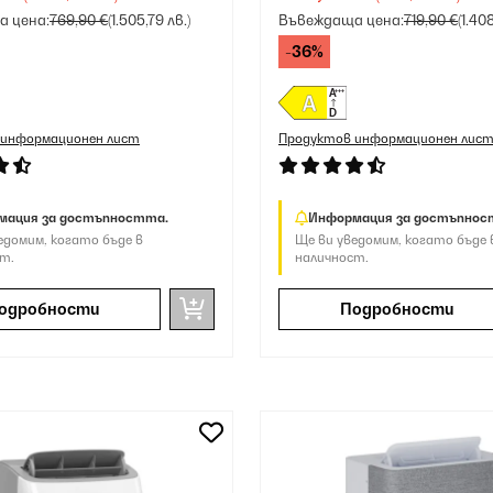
 цена:
769,90 €
(1.505,79 лв.)
Въвеждаща цена:
719,90 €
(1.40
-36%
 информационен лист
Продуктов информационен лис
мация за достъпността.
Информация за достъпнос
едомим, когато бъде в
Ще ви уведомим, когато бъде 
т.
наличност.
одробности
Подробности