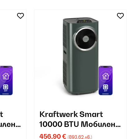
t
Kraftwerk Smart
илен
10000 BTU Мобилен
климатик
456,90 €
(893,62 лв.)