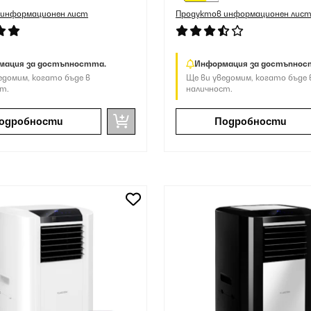
 информационен лист
Продуктов информационен лис
мация за достъпността.
Информация за достъпнос
едомим, когато бъде в
Ще ви уведомим, когато бъде 
т.
наличност.
одробности
Подробности