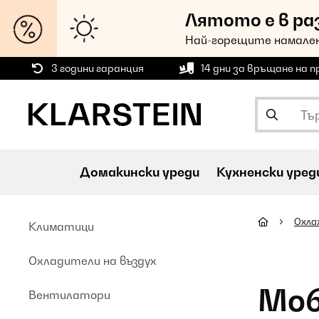
Лятото е в ра
Най-горещите намален
3 години гаранция
14 дни за връщане на 
Домакински уреди
Кухненски уред
Охла
Климатици
Охладители на въздух
Моб
Вентилатори