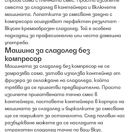
справи сама с течната смес. Просто изсипете
сместа за сладолед в контейнера и включете
машината. Лопатките за смесване заедно с
компресора осигуряват перфектен резултат -
вкусен кремообразен сладолед. Той е особено
подходящ за професионална или честа домашна
употреба.
Машина за сладолед без
компресор
Машината за сладолед без компресор не се
замразява сама, затова използва контейнер от
фризера за охлаждане на сладоледа, който
трябва да се приготви предварително. Просто
изсипете приготвената течна смес в
контейнера, поставете контейнера в корпуса на
машината за сладолед и бъркалките за смесване
ще се погрижат за останалото. След половин час
разбъркване можете да се насладите на
страхотен сладолед точно по ваш вкус.