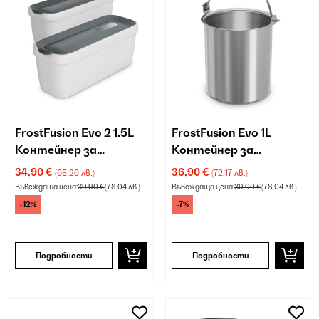
FrostFusion Evo 2 1.5L
FrostFusion Evo 1L
Контейнер за
Контейнер за
Сладолед Бяло
Сладолед
34,90 €
36,90 €
(68,26 лв.)
(72,17 лв.)
Неръждаема
Въвеждаща цена:
39,90 €
(78,04 лв.)
Въвеждаща цена:
39,90 €
(78,04 лв.)
Стомана
-12%
-7%
Подробности
Подробности