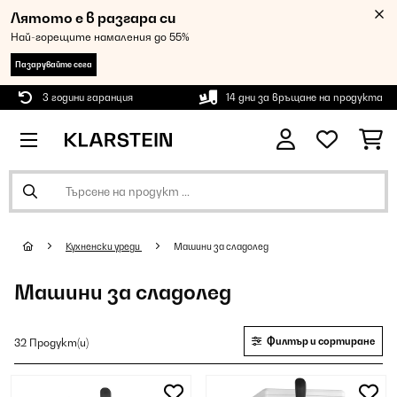
Лятото е в разгара си
Най-горещите намаления до 55%
Пазарувайте сега
3 години гаранция
14 дни за връщане на продукта
Кухненски уреди
Машини за сладолед
Машини за сладолед
Филтър и сортиране
32 Продукт(и)