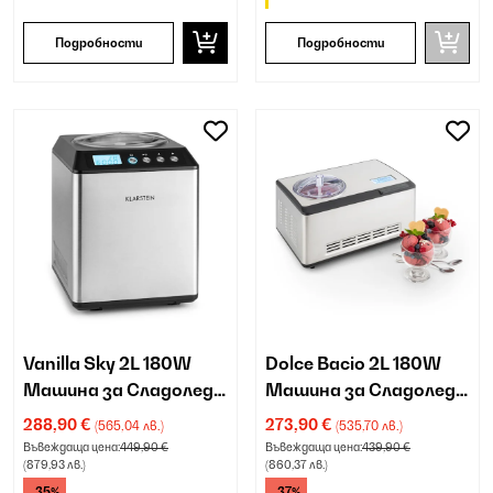
Подробности
Подробности
Vanilla Sky 2L 180W
Dolce Bacio 2L 180W
Машина за Сладолед с
Машина за Сладолед с
Компресор Сребро
Компресор Сребро
288,90 €
273,90 €
(565,04 лв.)
(535,70 лв.)
Въвеждаща цена:
449,90 €
Въвеждаща цена:
439,90 €
(879,93 лв.)
(860,37 лв.)
-35%
-37%