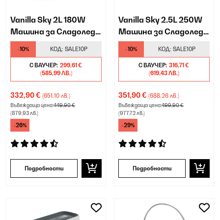
Vanilla Sky 2L 180W
Vanilla Sky 2.5L 250W
Машина за Сладолед с
Машина за Сладолед с
Компресор Червено
Компресор Черно
-10%
КОД:
SALE10P
-10%
КОД:
SALE10P
С ВАУЧЕР:
299,61 €
С ВАУЧЕР:
316,71 €
(585,99 ЛВ.)
(619,43 ЛВ.)
332,90 €
351,90 €
(651,10 лв.)
(688,26 лв.)
Въвеждаща цена:
449,90 €
Въвеждаща цена:
499,90 €
(879,93 лв.)
(977,72 лв.)
-26%
-29%
Подробности
Подробности