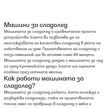
Машини за сладолед
Машината за сладолед е сравнително просто
устройство, което ви позволява да се
наслаждавате на качествен сладолед в уюта на
собствения си дом. Приготвянето на сладолед с
този помощник ще ви отнеме само 40 минути.
Машината за сладолед заедно с машината за лед
са сред кухненските уреди, които ще оцените
особено през летните месеци.
Как работи машината за
сладолед?
Машината за сладолед работи, като охлажда и
разбърква сладоледа, така че приготвената
течна смес се превръща в сладолед с мека и