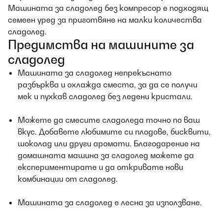
Машината за сладолед без компресор е подходящ
семеен уред за приготвяне на малки количества
сладолед.
Предимства на машините за
сладолед
Машината за сладолед непрекъснато
разбърква и охлажда сместа, за да се получи
мек и пухкав сладолед без ледени кристали.
Можете да смесите сладоледа точно по ваш
вкус. Добавете любимите си плодове, бисквити,
шоколад или други аромати. Благодарение на
домашната машина за сладолед можете да
експериментирате и да откривате нови
комбинации от сладолед.
Машината за сладолед е лесна за използване.