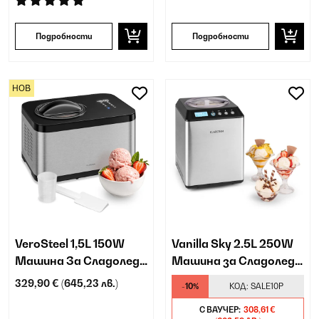
Подробности
Подробности
НОВ
VeroSteel 1,5L 150W
Vanilla Sky 2.5L 250W
Машина За Сладолед
Машина за Сладолед с
С Компресор
Компресор Сребро
329,90 €
(645,23 лв.)
-10%
КОД:
SALE10P
Сребрист
С ВАУЧЕР:
308,61 €