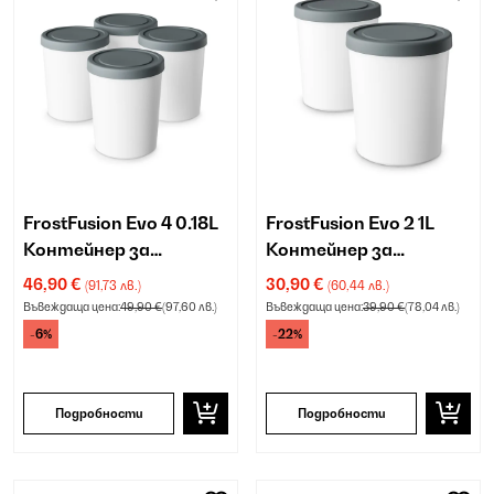
FrostFusion Evo 4 0.18L
FrostFusion Evo 2 1L
Контейнер за
Контейнер за
Сладолед Бяло
Сладолед Бяло
46,90 €
30,90 €
(91,73 лв.)
(60,44 лв.)
Въвеждаща цена:
49,90 €
(97,60 лв.)
Въвеждаща цена:
39,90 €
(78,04 лв.)
-6%
-22%
Подробности
Подробности