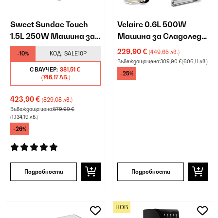
Sweet Sundae Touch
Velaire 0.6L 500W
1.5L 250W Машина за
Машина за Сладолед
Сладолед с Компресор
Бяло
229,90 €
(449,65 лв.)
-10%
КОД:
SALE10P
Бяло
Въвеждаща цена:
309,90 €
(606,11 лв.)
С ВАУЧЕР:
381,51 €
-25%
(746,17 ЛВ.)
423,90 €
(829,08 лв.)
Въвеждаща цена:
579,90 €
(1.134,19 лв.)
-26%
Подробности
Подробности
НОВ