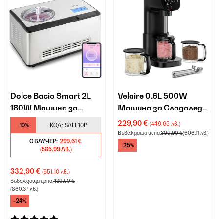
Dolce Bacio Smart 2L
Velaire 0.6L 500W
180W Машина за
Машина за Сладолед
Сладолед и Машина за
Черно
229,90 €
(449,65 лв.)
-10%
КОД:
SALE10P
Кисело Мляко
Въвеждаща цена:
309,90 €
(606,11 лв.)
С ВАУЧЕР:
299,61 €
-25%
(585,99 ЛВ.)
332,90 €
(651,10 лв.)
Въвеждаща цена:
439,90 €
(860,37 лв.)
-24%