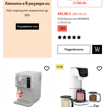
Лятото е в разгара си
(777,85 ЛВ.)
Най-горещите намаления до
441,90 €
(864,28 лв.)
55%
Въвеждаща цена:
579,90 €
(1.134,19 лв.)
Пазарувайте сега
-23%
Подробности
НОВ