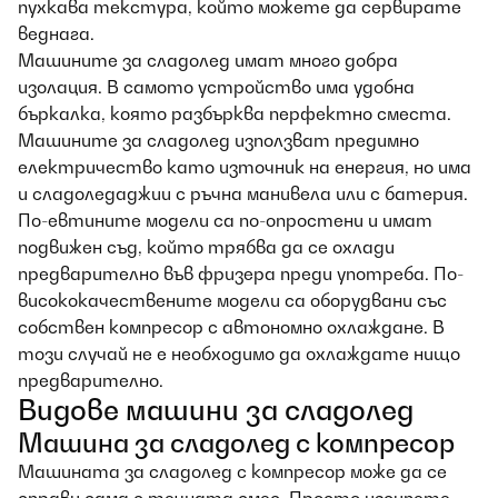
пухкава текстура, който можете да сервирате
веднага.
Машините за сладолед имат много добра
изолация. В самото устройство има удобна
бъркалка, която разбърква перфектно сместа.
Машините за сладолед използват предимно
електричество като източник на енергия, но има
и сладоледаджии с ръчна манивела или с батерия.
По-евтините модели са по-опростени и имат
подвижен съд, който трябва да се охлади
предварително във фризера преди употреба. По-
висококачествените модели са оборудвани със
собствен компресор с автономно охлаждане. В
този случай не е необходимо да охлаждате нищо
предварително.
Видове машини за сладолед
Машина за сладолед с компресор
Машината за сладолед с компресор може да се