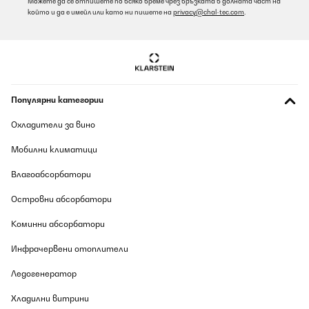
Можете да се отпишете по всяко време чрез връзката в долната част на
който и да е имейл или като ни пишете на
privacy@chal-tec.com
.
Популярни категории
Охладители за вино
Мобилни климатици
Влагоабсорбатори
Островни абсорбатори
Коминни абсорбатори
Инфрачервени отоплители
Ледогенератор
Хладилни витрини