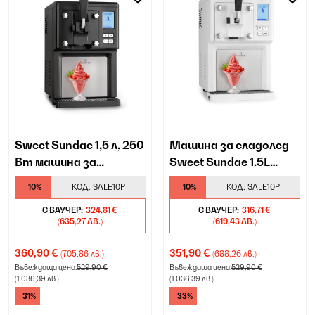
Sweet Sundae 1,5 л, 250
Машина за сладолед
Вт машина за
Sweet Sundae 1.5L
сладолед с компресор,
250W с компресор,
-10%
КОД:
SALE10P
-10%
КОД:
SALE10P
черна
бяла
С ВАУЧЕР:
324,81 €
С ВАУЧЕР:
316,71 €
(635,27 ЛВ.)
(619,43 ЛВ.)
360,90 €
351,90 €
(705,86 лв.)
(688,26 лв.)
Въвеждаща цена:
529,90 €
Въвеждаща цена:
529,90 €
(1.036,39 лв.)
(1.036,39 лв.)
-31%
-33%