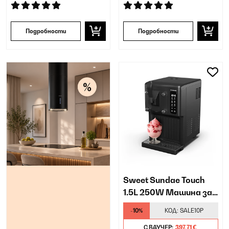
Подробности
Подробности
Sweet Sundae Touch
1.5L 250W Машина за
Сладолед с Компресор
-10%
КОД:
SALE10P
Черно
С ВАУЧЕР:
397,71 €