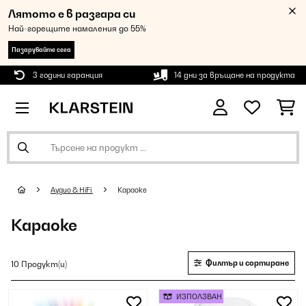
Лятото е в разгара си
Най-горещите намаления до 55%
Пазарувайте сега
3 години гаранция
14 дни за връщане на продукта
Аудио & HiFi
Караоке
Караоке
Филтър и сортиране
10 Продукт(и)
ИЗПОЛЗВАН