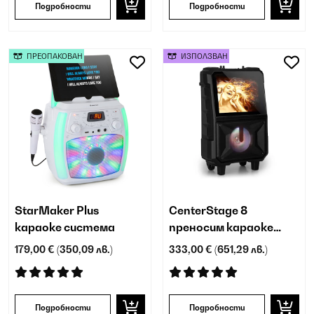
Подробности
Подробности
ПРЕОПАКОВАН
ИЗПОЛЗВАН
StarMaker Plus
CenterStage 8
караоке система
преносим караоке
високоговорител
179,00 €
(350,09 лв.)
333,00 €
(651,29 лв.)
Подробности
Подробности