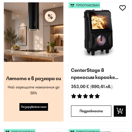
ПРЕОПАКОВАН
CenterStage 8
преносим караоке
Лятото е в разгара си
високоговорител
353,00 €
(690,41 лв.)
Най-горещите намаления до
55%
Пазарувайте сега
Подробности