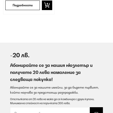
Подробности
-20 лв.
Абонирайте се за нашия нюзлетър и
получете 20 лева намаление за
следваща покупка!
Абонирайте се за нашите имейли, за да бъдете първият,
който научава за предстоящи разпродажби.
Отстъпката от 20 лева не може да се комбинира с други купони.
Минимална стойност на поръчката 200 лева.