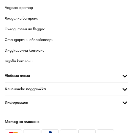
Ледогенератор
Хладилни витрини
Охладители на въздух
Стандартни абсорбатори
Индукционни котлони
Газови котлони
Любими теми
Клиентска поддръжка
Информация
Метод на плащане