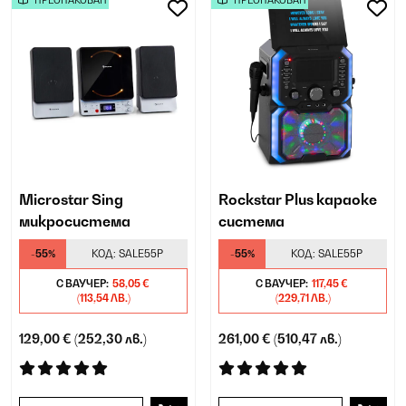
ПРЕОПАКОВАН
ПРЕОПАКОВАН
Microstar Sing
Rockstar Plus караоке
микросистема
система
-55%
КОД:
SALE55P
-55%
КОД:
SALE55P
С ВАУЧЕР:
58,05 €
С ВАУЧЕР:
117,45 €
(113,54 ЛВ.)
(229,71 ЛВ.)
129,00 €
(252,30 лв.)
261,00 €
(510,47 лв.)