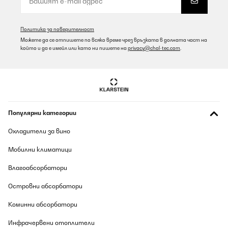
Политика за поверителност
Можете да се отпишете по всяко време чрез връзката в долната част на
който и да е имейл или като ни пишете на
privacy@chal-tec.com
.
Популярни категории
Охладители за вино
Мобилни климатици
Влагоабсорбатори
Островни абсорбатори
Коминни абсорбатори
Инфрачервени отоплители