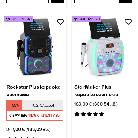
ИЗПОЛЗВАН
ИЗПОЛЗВАН
Rockstar Plus караоке
StarMaker Plus
система
караоке система
169,00 €
(330,54 лв.)
-55%
КОД:
SALE55P
С ВАУЧЕР:
111,15 €
(217,39 ЛВ.)
247,00 €
(483,09 лв.)