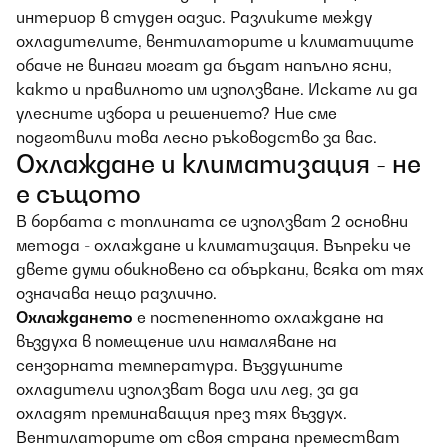
интериор в студен оазис. Разликите между
охладителите, вентилаторите и климатиците
обаче не винаги могат да бъдат напълно ясни,
както и правилното им използване. Искате ли да
улесните избора и решението? Ние сме
подготвили това лесно ръководство за вас.
Охлаждане и климатизация - не
е същото
В борбата с топлината се използват 2 основни
метода - охлаждане и климатизация. Въпреки че
двете думи обикновено са объркани, всяка от тях
означава нещо различно.
Охлаждането
е постепенното охлаждане на
въздуха в помещение или намаляване на
сензорната температура. Въздушните
охладители използват вода или лед, за да
охладят преминаващия през тях въздух.
Вентилаторите от своя страна преместват