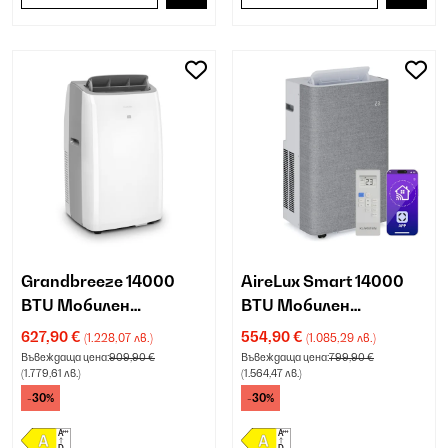
Grandbreeze 14000
AireLux Smart 14000
BTU Мобилен
BTU Мобилен
климатик Бяло
климатик Сив
627,90 €
554,90 €
(1.228,07 лв.)
(1.085,29 лв.)
Въвеждаща цена:
909,90 €
Въвеждаща цена:
799,90 €
(1.779,61 лв.)
(1.564,47 лв.)
-30%
-30%