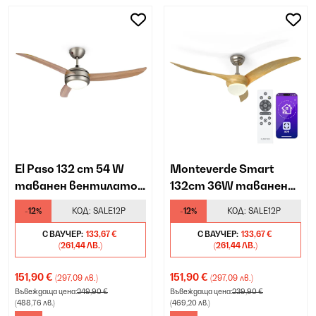
El Paso 132 cm 54 W
Monteverde Smart
таванен вентилатор
132cm 36W таванен
бук
вентилатор клен
-12%
КОД:
SALE12P
-12%
КОД:
SALE12P
С ВАУЧЕР:
133,67 €
С ВАУЧЕР:
133,67 €
(261,44 ЛВ.)
(261,44 ЛВ.)
151,90 €
151,90 €
(297,09 лв.)
(297,09 лв.)
Въвеждаща цена:
249,90 €
Въвеждаща цена:
239,90 €
(488,76 лв.)
(469,20 лв.)