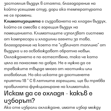
застоялия въздух в стаята, благодарение на
който усещаме студ, дори ако температурата
не се промени.
Климатизацията
е създаването на хладен въздух,
който се смесва с горещия въздух на
помещението. Климатиците използват система
от компресори и хладилни агенти за това,
благодарение на което те "извличат топлина" от
въздуха и го освобождават обратно навън.
Охлаждането е по-естествено, така че като
цяло го понасяме по-добре. Не е нужно да се
тревожите твърде много от настинки или
главоболие. Но ако искате да достигнете
приятни 18 ° C в летните горещини, ще ви трябва
правилното функциониране на климатика.
Искам да се охладя - какъв е
изборът?
Ако сте избрали охлаждане, имате избор между