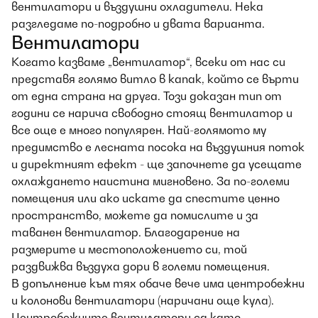
вентилатори и въздушни охладители. Нека
разгледаме по-подробно и двата варианта.
Вентилатори
Когато казваме „вентилатор“, всеки от нас си
представя голямо витло в капак, който се върти
от една страна на друга. Този доказан тип от
години се нарича свободно стоящ вентилатор и
все още е много популярен. Най-голямото му
предимство е лесната посока на въздушния поток
и директният ефект - ще започнете да усещате
охлаждането наистина мигновено. За по-големи
помещения или ако искате да спестите ценно
пространство, можете да помислите и за
таванен вентилатор. Благодарение на
размерите и местоположението си, той
раздвижва въздуха дори в големи помещения.
В допълнение към тях обаче вече има центробежни
и колонови вентилатори (наричани още кула).
Центробежните вентилатори са като