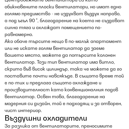
обикновените плоски вентилатори, но имат едно
голямо предимство - не издухват въздух направо,
а под ъгъл 90 °, благодарение на което не създават
силна тяга и охлаждат помещението по-
равномерно.
Ако обаче търсите нещо в по-малък апартамент
или не искате голям вентилатор да заеме
вашето място, можете да потърсите колонен
вентилатор. Този тип вентилатор има витло,
скрито във висок цилиндър, така че можете да го
поставите почти навсякъде. В същото време той
е по-тих и предлага същото охлаждане и
производителност като конвенционалния подов
вентилатор. Освен това, благодарение на
модерния си дизайн, той е подходящ и за отворен,
чист интериор.
Въздушни охладители
За разлика от вентилаторите, преносимите