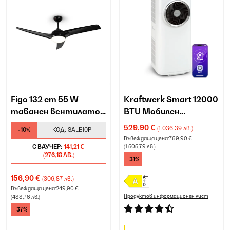
Figo 132 cm 55 W
Kraftwerk Smart 12000
таванен вентилатор
BTU Мобилен
черен
климатик Бяло
529,90 €
(1.036,39 лв.)
-10%
КОД:
SALE10P
Въвеждаща цена:
769,90 €
С ВАУЧЕР:
141,21 €
(1.505,79 лв.)
(276,18 ЛВ.)
-31%
156,90 €
(306,87 лв.)
Въвеждаща цена:
249,90 €
Продуктов информационен лист
(488,76 лв.)
-37%