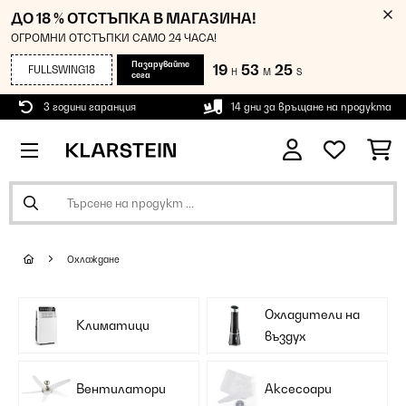
ДО 18 % ОТСТЪПКА В МАГАЗИНА!
ОГРОМНИ ОТСТЪПКИ САМО 24 ЧАСА!
Пазарувайте
19
53
24
FULLSWING18
H
M
S
сега
3 години гаранция
14 дни за връщане на продукта
Охлаждане
Охладители на
Климатици
въздух
Вентилатори
Аксесоари