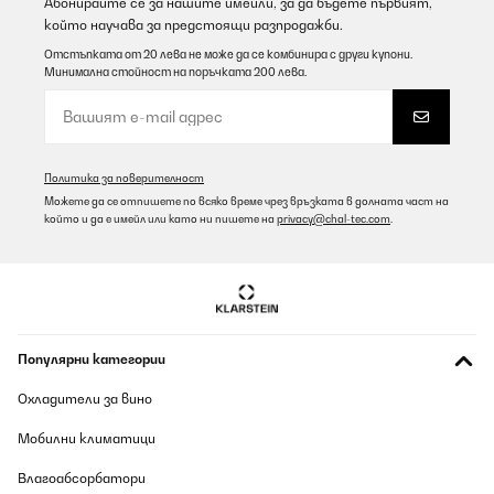
Абонирайте се за нашите имейли, за да бъдете първият,
който научава за предстоящи разпродажби.
Отстъпката от 20 лева не може да се комбинира с други купони.
Минимална стойност на поръчката 200 лева.
Политика за поверителност
Можете да се отпишете по всяко време чрез връзката в долната част на
който и да е имейл или като ни пишете на
privacy@chal-tec.com
.
Популярни категории
Охладители за вино
Мобилни климатици
Влагоабсорбатори