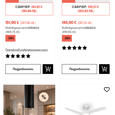
С ВАУЧЕР:
133,67 €
С ВАУЧЕР:
129,27 €
(261,44 ЛВ.)
(252,83 ЛВ.)
151,90 €
146,90 €
(297,09 лв.)
(287,31 лв.)
Въвеждаща цена:
249,90 €
Въвеждаща цена:
229,90 €
(488,76 лв.)
(449,65 лв.)
-39%
-36%
Продуктов информационен лист
Подробности
Подробности