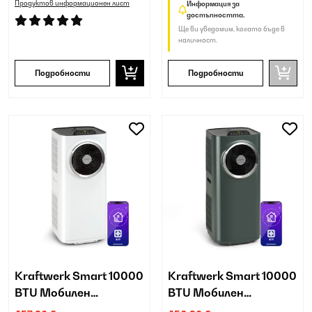
Продуктов информационен лист
Информация за
достъпността.
Ще ви уведомим, когато бъде в
наличност.
Подробности
Подробности
Kraftwerk Smart 10000
Kraftwerk Smart 10000
BTU Мобилен
BTU Мобилен
климатик Бяло
климатик Антрацит