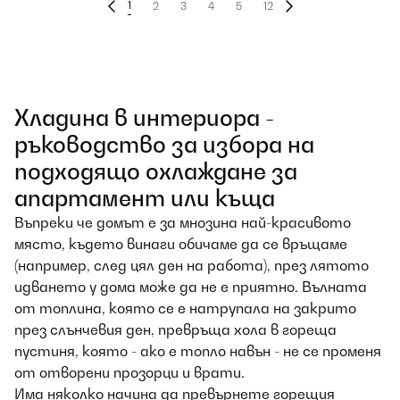
1
2
3
4
5
12
Хладина в интериора -
ръководство за избора на
подходящо охлаждане за
апартамент или къща
Въпреки че домът е за мнозина най-красивото
място, където винаги обичаме да се връщаме
(например, след цял ден на работа), през лятото
идването у дома може да не е приятно. Вълната
от топлина, която се е натрупала на закрито
през слънчевия ден, превръща хола в гореща
пустиня, която - ако е топло навън - не се променя
от отворени прозорци и врати.
Има няколко начина да превърнете горещия