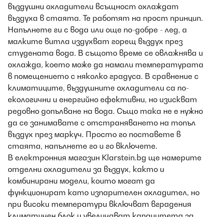
въздушни охладители всъщност охлаждат
въздуха в стаята. Те работят на прост принцип.
Напълнете ги с вода или още по-добре - лед, а
малките витла издухват горещ въздух през
студената вода. В същото време се овлажнява и
охлажда, което може да намали температурата
в помещението с няколко градуса. В сравнение с
климатиците, въздушните охладители са по-
екологични и енергийно ефективни, но изискват
редовно допълване на вода. Също така не е нужно
да се занимавате с отстраняването на топъл
въздух през маркуч. Просто го поставете в
стаята, напълнете го и го включете.
В електронния магазин Klarstein.bg ще намерите
отделни охладители за въздух, както и
комбинирани модели, които могат да
функционират като изпарителен охладител, но
при високи температури включват вградения
климатичен блок и увеличават капацитета за