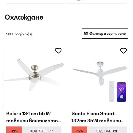
Охлаждане
Филтър и сортиране
233 Продукт(и)
Bolero 134 cm 55 W
Santa Elena Smart
таванен вентилатор
132cm 35W таванен
бяло
вентилатор бяло
-12%
КОД:
SALE12P
-12%
КОД:
SALE12P