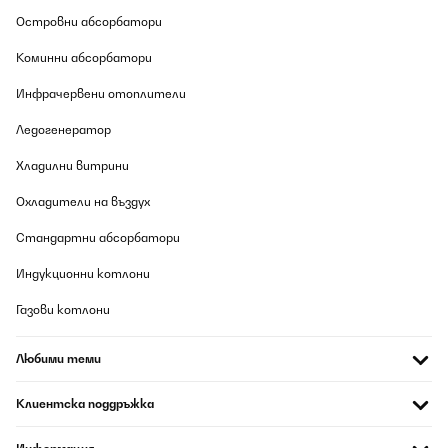
Островни абсорбатори
Коминни абсорбатори
Инфрачервени отоплители
Ледогенератор
Хладилни витрини
Охладители на въздух
Стандартни абсорбатори
Индукционни котлони
Газови котлони
Любими теми
Клиентска поддръжка