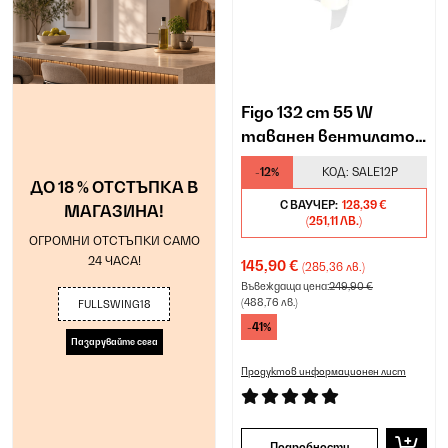
Figo 132 cm 55 W
таванен вентилатор
бяло
-12%
КОД:
SALE12P
ДО 18 % ОТСТЪПКА В
С ВАУЧЕР:
128,39 €
МАГАЗИНА!
(251,11 ЛВ.)
ОГРОМНИ ОТСТЪПКИ САМО
24 ЧАСА!
145,90 €
(285,36 лв.)
Въвеждаща цена:
249,90 €
(488,76 лв.)
FULLSWING18
-41%
Пазарувайте сега
Продуктов информационен лист
Подробности