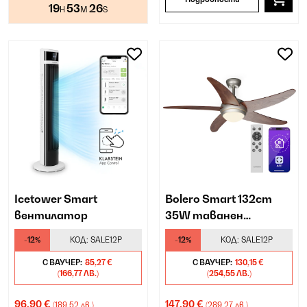
19
53
25
H
M
S
Icetower Smart
Bolero Smart 132cm
вентилатор
35W таванен
вентилатор орех
-12%
КОД:
SALE12P
-12%
КОД:
SALE12P
С ВАУЧЕР:
85,27 €
С ВАУЧЕР:
130,15 €
(166,77 ЛВ.)
(254,55 ЛВ.)
96,90 €
147,90 €
(189,52 лв.)
(289,27 лв.)