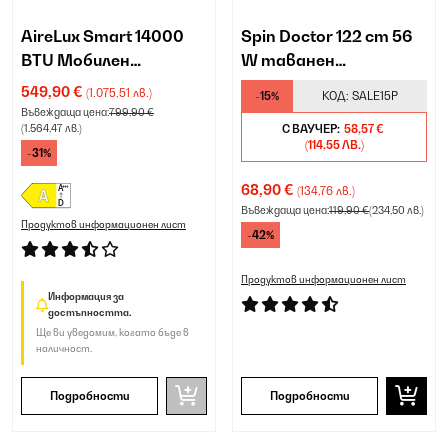
AireLux Smart 14000
Spin Doctor 122 cm 56
BTU Мобилен
W таванен
климатик Тъмно сиво
вентилатор бяло
549,90 €
(1.075,51 лв.)
-15%
КОД:
SALE15P
Въвеждаща цена:
799,90 €
(1.564,47 лв.)
С ВАУЧЕР:
58,57 €
(114,55 ЛВ.)
-31%
68,90 €
(134,76 лв.)
Въвеждаща цена:
119,90 €
(234,50 лв.)
Продуктов информационен лист
-42%
Продуктов информационен лист
Информация за
достъпността.
Ще ви уведомим, когато бъде в
наличност.
Подробности
Подробности