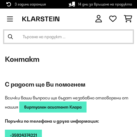
3 години гаранция
14 дни за връщане на продукта
Контакт
С радост ще Ви помогнем
Всички ваши въпроси ще бъдат незабавно отговорени от
нашия
виртуален асистент Клара
Поръчки по телефона и друга информация:
+35924374221