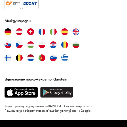
Международен
Изтеглете приложението Klarstein
Тази страница е защитена с reCAPTCHA и към нея се прилагат
Политика за поверителност
и
Условия за ползване
на Google.