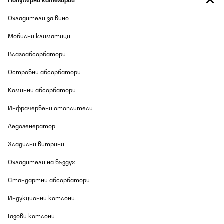
Популярни категории
Охладители за вино
Мобилни климатици
Влагоабсорбатори
Островни абсорбатори
Коминни абсорбатори
Инфрачервени отоплители
Ледогенератор
Хладилни витрини
Охладители на въздух
Стандартни абсорбатори
Индукционни котлони
Газови котлони