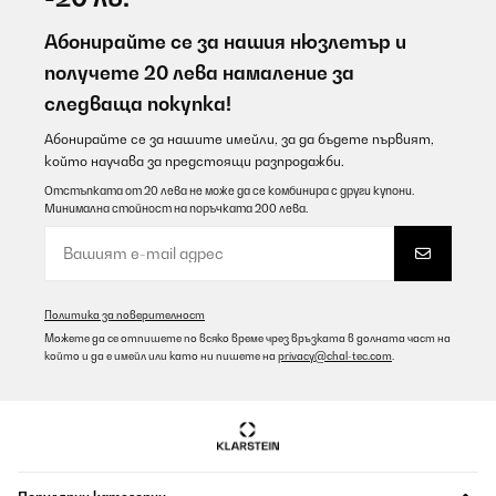
Абонирайте се за нашия нюзлетър и
получете 20 лева намаление за
следваща покупка!
Абонирайте се за нашите имейли, за да бъдете първият,
който научава за предстоящи разпродажби.
Отстъпката от 20 лева не може да се комбинира с други купони.
Минимална стойност на поръчката 200 лева.
Политика за поверителност
Можете да се отпишете по всяко време чрез връзката в долната част на
който и да е имейл или като ни пишете на
privacy@chal-tec.com
.