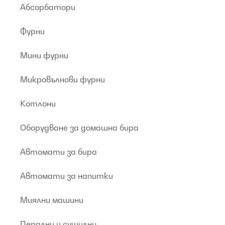
Абсорбатори
Фурни
Мини фурни
Микровълнови фурни
Котлони
Оборудване за домашна бира
Автомати за бира
Автомати за напитки
Миялни машини
Перални и сушилни