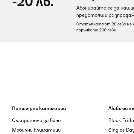
-20 лв.
Абонирайте се за нашит
предстоящи разпродаж
Отстъпката от 20 лева не м
поръчката 200 лева.
Популярни категории
Любими т
Охладители за вино
Black Frid
Мобилни климатици
Singles Da