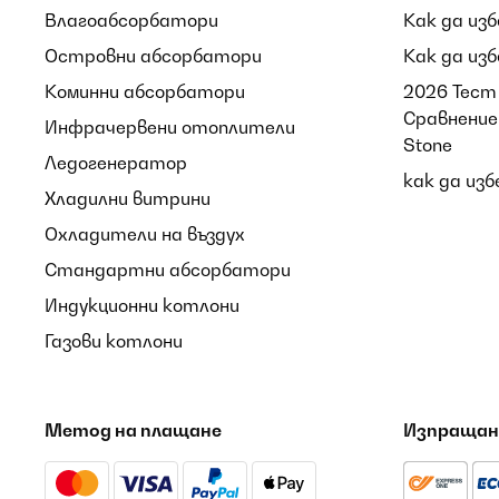
Влагоабсорбатори
Как да из
Островни абсорбатори
Как да из
Коминни абсорбатори
2026 Тест 
Сравнение 
Инфрачервени отоплители
Stone
Ледогенератор
как да из
Хладилни витрини
Охладители на въздух
Стандартни абсорбатори
Индукционни котлони
Газови котлони
Метод на плащане
Изпращан