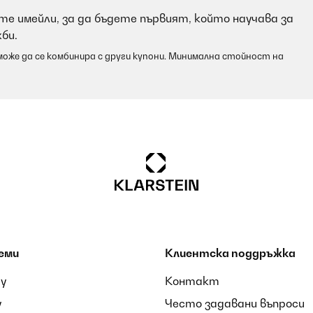
е имейли, за да бъдете първият, който научава за
би.
оже да се комбинира с други купони. Минимална стойност на
еми
Клиентска поддръжка
ay
Контакт
y
Често задавани въпроси