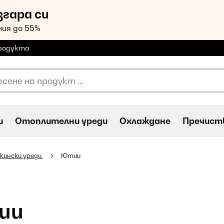
згара си
ия до 55%
продукта
и
Oтоплителни уреди
Охлаждане
Пречиств
кински уреди
Ютии
ии