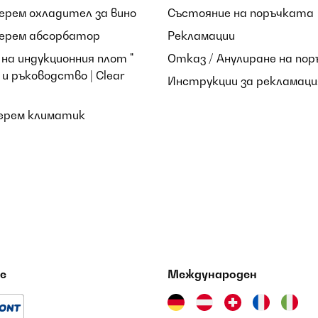
берем охладител за вино
Състояние на поръчката
берем абсорбатор
Рекламации
на индукционния плот "
Отказ / Анулиране на пор
и ръководство | Clear
Инструкции за рекламаци
берем климатик
е
Международен