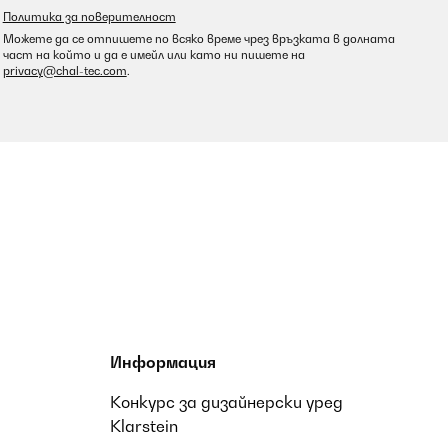
Политика за поверителност
Можете да се отпишете по всяко време чрез връзката в долната
част на който и да е имейл или като ни пишете на
privacy@chal-tec.com
.
Информация
Конкурс за дизайнерски уред
Klarstein