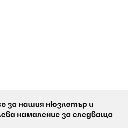
е за нашия нюзлетър и
лева намаление за следваща