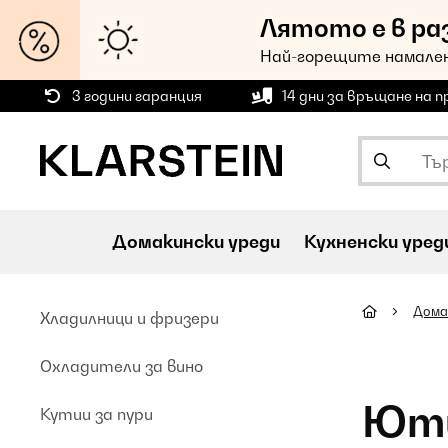
Лятото е в ра
Най-горещите намален
3 години гаранция
14 дни за връщане на 
Домакински уреди
Кухненски уред
Дома
Хладилници и фризери
Oхладители за вино
Ют
Кутии за пури