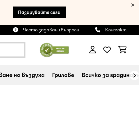
Пазарувайте сега
Често задавани въпроси
Контакт
ане на въздуха
Грилове
Всичко за градинат