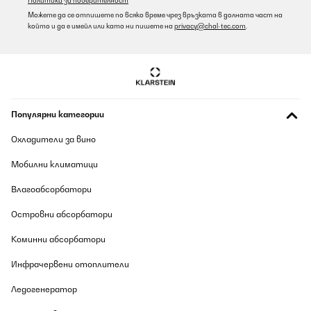
Политика за поверителност
Можете да се отпишете по всяко време чрез връзката в долната част на
който и да е имейл или като ни пишете на
privacy@chal-tec.com
.
Популярни категории
Охладители за вино
Мобилни климатици
Влагоабсорбатори
Островни абсорбатори
Коминни абсорбатори
Инфрачервени отоплители
Ледогенератор