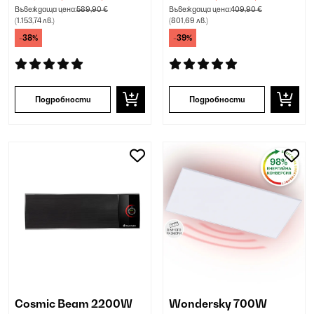
Въвеждаща цена:
589,90 €
Въвеждаща цена:
409,90 €
(1.153,74 лв.)
(801,69 лв.)
-38%
-39%
Подробности
Подробности
Cosmic Beam 2200W
Wondersky 700W