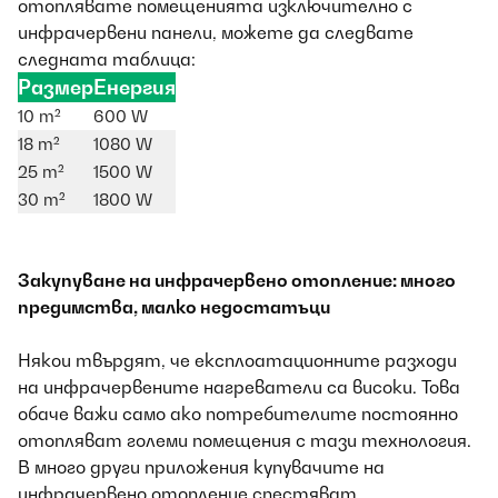
отоплявате помещенията изключително с
инфрачервени панели, можете да следвате
следната таблица:
Размер
Енергия
10 m²
600 W
18 m²
1080 W
25 m²
1500 W
30 m²
1800 W
Закупуване на инфрачервено отопление: много
предимства, малко недостатъци
Някои твърдят, че експлоатационните разходи
на инфрачервените нагреватели са високи. Това
обаче важи само ако потребителите постоянно
отопляват големи помещения с тази технология.
В много други приложения купувачите на
инфрачервено отопление спестяват