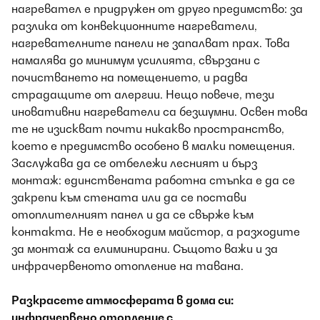
нагревател е придружен от друго предимство: за
разлика от конвекционните нагреватели,
нагревателните панели не запалват прах. Това
намалява до минимум усилията, свързани с
почистването на помещението, и радва
страдащите от алергии. Нещо повече, тези
иновативни нагреватели са безшумни. Освен това
те не изискват почти никакво пространство,
което е предимство особено в малки помещения.
Заслужава да се отбележи лесният и бърз
монтаж: единствената работна стъпка е да се
закрепи към стената или да се постави
отоплителният панел и да се свърже към
контакта. Не е необходим майстор, а разходите
за монтаж са елиминирани. Същото важи и за
инфрачервеното отопление на тавана.
Разкрасете атмосферата в дома си:
инфрачервено отопление с