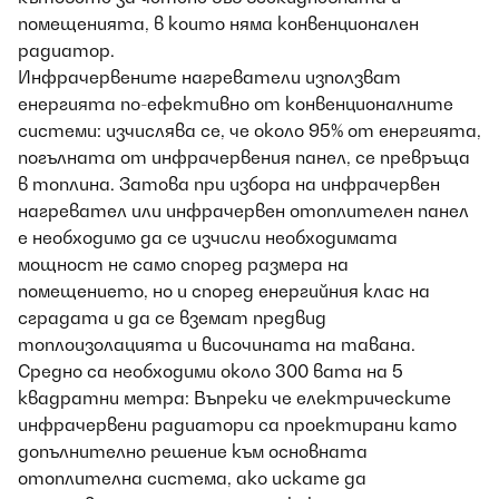
помещенията, в които няма конвенционален
радиатор.
Инфрачервените нагреватели използват
енергията по-ефективно от конвенционалните
системи: изчислява се, че около 95% от енергията,
погълната от инфрачервения панел, се превръща
в топлина. Затова при избора на инфрачервен
нагревател или инфрачервен отоплителен панел
е необходимо да се изчисли необходимата
мощност не само според размера на
помещението, но и според енергийния клас на
сградата и да се вземат предвид
топлоизолацията и височината на тавана.
Средно са необходими около 300 вата на 5
квадратни метра: Въпреки че електрическите
инфрачервени радиатори са проектирани като
допълнително решение към основната
отоплителна система, ако искате да