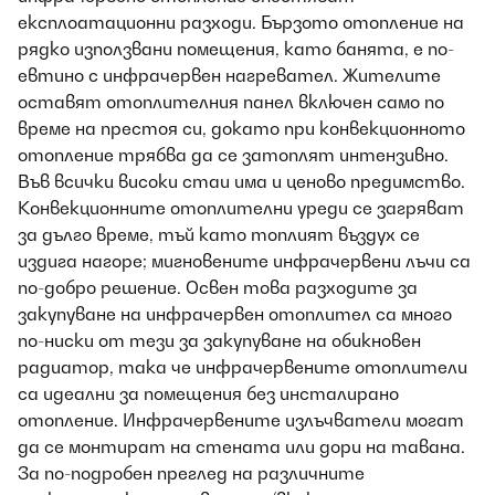
експлоатационни разходи. Бързото отопление на
рядко използвани помещения, като банята, е по-
евтино с инфрачервен нагревател. Жителите
оставят отоплителния панел включен само по
време на престоя си, докато при конвекционното
отопление трябва да се затоплят интензивно.
Във всички високи стаи има и ценово предимство.
Конвекционните отоплителни уреди се загряват
за дълго време, тъй като топлият въздух се
издига нагоре; мигновените инфрачервени лъчи са
по-добро решение. Освен това разходите за
закупуване на инфрачервен отоплител са много
по-ниски от тези за закупуване на обикновен
радиатор, така че инфрачервените отоплители
са идеални за помещения без инсталирано
отопление. Инфрачервените излъчватели могат
да се монтират на стената или дори на тавана.
За по-подробен преглед на различните