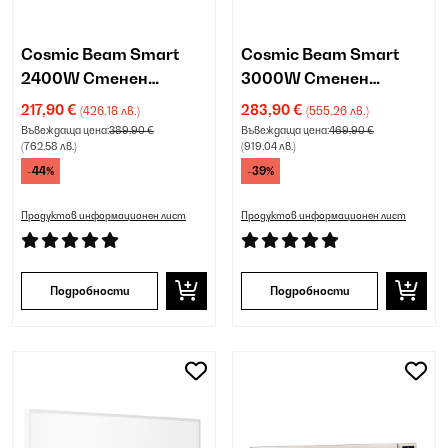
Cosmic Beam Smart
Cosmic Beam Smart
2400W Стенен
3000W Стенен
инфрачервен
инфрачервен
217,90 €
283,90 €
(426,18 лв.)
(555,26 лв.)
нагревател черен
нагревател Бяло
Въвеждаща цена:
389,90 €
Въвеждаща цена:
469,90 €
(762,58 лв.)
(919,04 лв.)
-44%
-39%
Продуктов информационен лист
Продуктов информационен лист
Подробности
Подробности