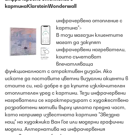
картинаKlarsteinWonderwall
инфрачервено отопление с
картина">
В този магазин клиентите
могат да закупят
инфрачервени нагреватели,
които съчетават
впечатляваща
функционалност с атрактивен дизайн. Ако
искате да поставите цветни визуални акценти в
стаите си, най-добре е да купите изключителен
отоплителен уред с картини. Тези инфрачервени
нагреватели се характеризират с художествено
разработени мотиви върху цялата предна част,
като например известната картина "Звездна
нощ" на художника Ван Гог или модерни графични
модели. Алтернатива на инфрачервения