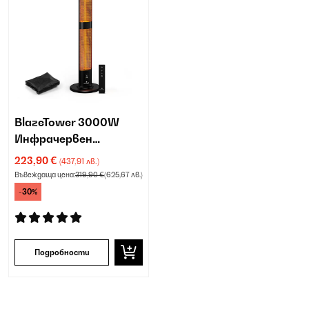
BlazeTower 3000W
Инфрачервен
нагревател черен
223,90 €
(437,91 лв.)
Въвеждаща цена:
319,90 €
(625,67 лв.)
-30%
Подробности