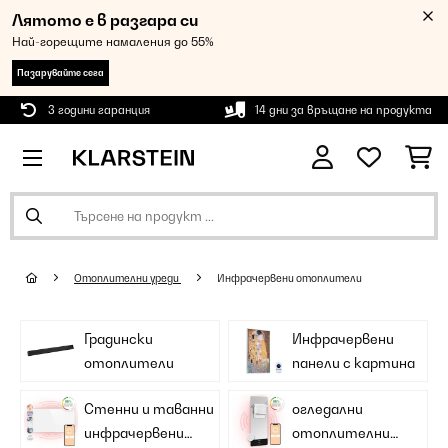
Лятото е в разгара си
Най-горещите намаления до 55%
Пазарувайте сега
3 години гаранция
14 дни за връщане на продукта
Oтоплителни уреди
Инфрачервени отоплители
Градински
Инфрачервени
отоплители
панели с картина
Стенни и таванни
огледални
инфрачервени
отоплителни