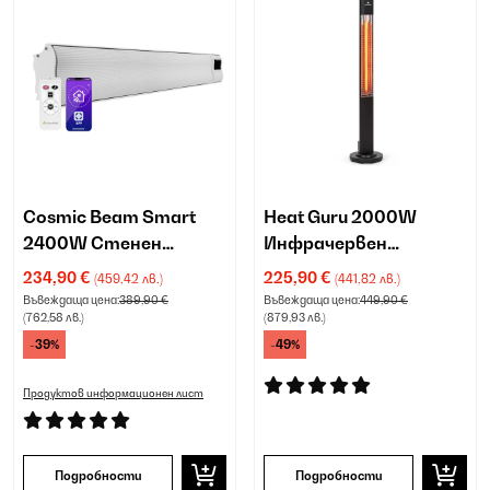
Cosmic Beam Smart
Heat Guru 2000W
2400W Стенен
Инфрачервен
инфрачервен
нагревател черен
234,90 €
225,90 €
(459,42 лв.)
(441,82 лв.)
нагревател Бяло
Въвеждаща цена:
389,90 €
Въвеждаща цена:
449,90 €
(762,58 лв.)
(879,93 лв.)
-39%
-49%
Продуктов информационен лист
Подробности
Подробности