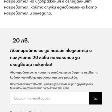
нагревател на изображения е огледалният
нагревател, който служи едновременно като
нагревател и огледало.
-20 лв.
Абонирайте се за нашия нюзлетър и
получете 20 лева намаление за
следваща покупка!
Абонирайте се за нашите имейли, за да бъдете първият,
който научава за предстоящи разпродажби.
Отстъпката от 20 лева не може да се комбинира с други купони.
Минимална стойност на поръчката 200 лева.