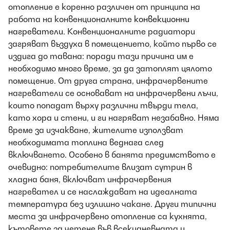
отопление е коренно различен от принципа на
работа на конвенционалните
конвекционни
нагреватели
. Конвенционалните радиатори
загряват въздуха в помещението, който първо се
издига до тавана: поради тази причина им е
необходимо много време, за да затоплят цялото
помещение. От друга страна, инфрачервените
нагреватели се основават на инфрачервени лъчи,
които попадат върху различни твърди тела,
като хора и стени, и ги нагряват незабавно. Няма
време за изчакване, жителите използват
необходимата топлина веднага след
включването. Особено в банята предимството е
очевидно: потребителите влизат сутрин в
хладна баня, включват инфрачервения
нагревател и се наслаждават на идеалната
температура без излишно чакане. Други типични
места за инфрачервено отопление са кухнята,
кътовете за четене във всекидневната и