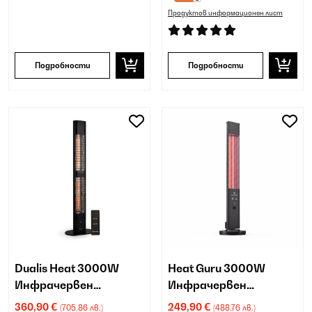
Продуктов информационен лист
Подробности
Подробности
Dualis Heat 3000W
Heat Guru 3000W
Инфрачервен
Инфрачервен
нагревател черен
нагревател черен
360,90 €
249,90 €
(705,86 лв.)
(488,76 лв.)