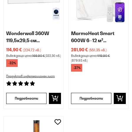
Wonderwall 360W
MarmoHeat Smart
119,5х29,5 см
600W 6–12 м²
Инфрачервен панел
Инфрачервен
114,90 €
281,90 €
(224,72 лв.)
(551,35 лв.)
Бяло
нагревател Бяло
Въвеждаща цена:
169,90 €
(332,30 лв.)
Въвеждаща цена:
449,90 €
(879,93 лв.)
-32%
-37%
Продуктов информационен лист
Подробности
Подробности