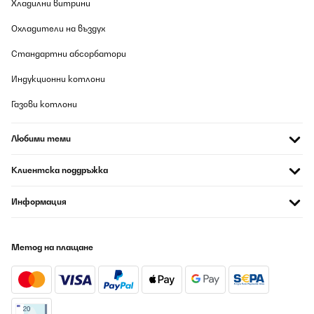
Хладилни витрини
Охладители на въздух
Стандартни абсорбатори
Индукционни котлони
Газови котлони
Любими теми
Клиентска поддръжка
Информация
Метод на плащане