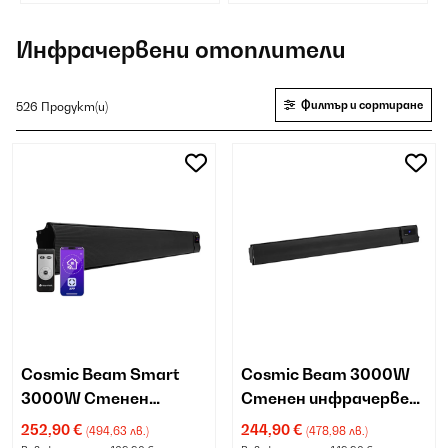
панели
тела
Инфрачервени отоплители
Филтър и сортиране
526 Продукт(и)
Cosmic Beam Smart
Cosmic Beam 3000W
3000W Стенен
Стенен инфрачервен
инфрачервен
нагревател черен
252,90 €
244,90 €
(494,63 лв.)
(478,98 лв.)
нагревател черен