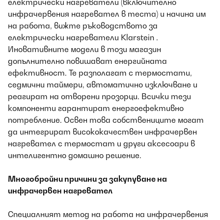
електрически нагреватели (включително
инфрачервения нагревател в теста) и начина им
на работа, вижте ръководството за
електрически нагреватели Klarstein
.
Иновативните модели в този магазин
допълнително повишават енергийната
ефективност. Те разполагат с термостати,
седмични таймери, автоматично изключване и
реагират на отворени прозорци. Всички тези
компоненти гарантират енергоефективно
потребление. Освен това собствениците могат
да интегрират висококачествен инфрачервен
нагревател с термостат и други аксесоари в
интелигентно домашно решение.
Многобройни причини за закупуване на
инфрачервен нагревател
Специалният метод на работа на инфрачервения