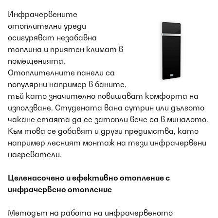
Инфрачервените
отоплителни уреди
осигуряват незабавна
топлина и приятен климат в
помещенията.
Отоплителните панели са
популярни например в баните,
тъй като значително повишават комфорта на
използване. Студената вана сутрин или дългото
чакане стаята да се затопли вече са в миналото.
Към това се добавят и други предимства, като
например лесният монтаж на тези инфрачервени
нагреватели.
Целенасочено и ефективно отопление с
инфрачервено отопление
Методът на работа на инфрачервеното