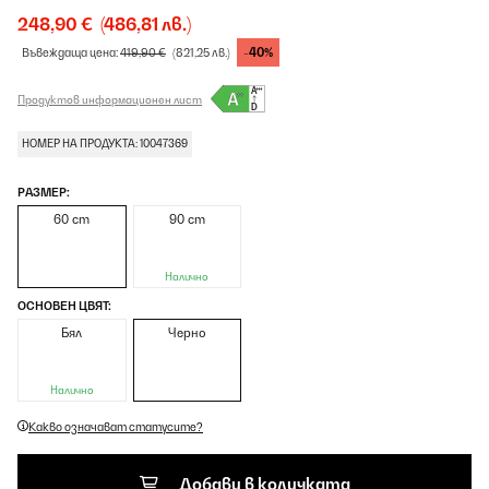
248,90 €
(486,81 лв.)
-40%
Въвеждаща цена:
419,90 €
(821,25 лв.)
Продуктов информационен лист
НОМЕР НА ПРОДУКТА: 10047369
РАЗМЕР:
60 cm
90 cm
Налично
ОСНОВЕН ЦВЯТ:
Бял
Черно
Налично
Какво означават статусите?
Добави в количката