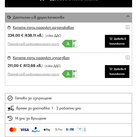
Достъпен и в друго качество
Купете този продукт разопакован
224,00 €
(438,11 лв.)
(плюс ДДС)
Добави в
Продуктов информационен лист
количката
Купете този продукт използван
211,00 €
(412,68 лв.)
(плюс ДДС)
Добави в
Продуктов информационен лист
количката
Готово за изпращане
Време за доставка: 1 - 2 работни дни
14 дни за връщане