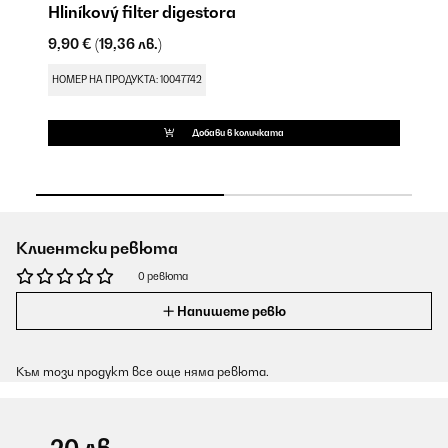
Hliníkový filter digestora
А
9,90 €
(19,36 лв.)
18
НОМЕР НА ПРОДУКТА: 10047742
НО
Добави в количката
Клиентски ревюта
0 ревюта
Напишете ревю
Към този продукт все още няма ревюта.
-20 лв.