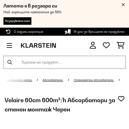
Лятото е в разгара си
Най-горещите намаления до 55%
Пазарувайте сега
3 години гаранция
14 дни за връщане на продукта
Домакински уреди
Абсорбатори
Стандартни абсорбатори
Velaire 60cm 600m³/h Абсорбатори за
стенен монтаж Черен