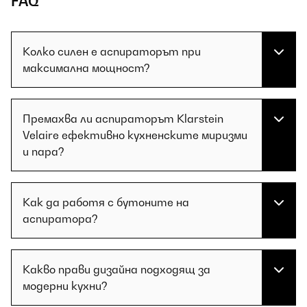
FAQ
Колко силен е аспираторът при
максимална мощност?
Премахва ли аспираторът Klarstein
Velaire ефективно кухненските миризми
и пара?
Как да работя с бутоните на
аспиратора?
Какво прави дизайна подходящ за
модерни кухни?