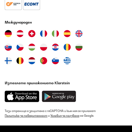
Международен
Изтеглете приложението Klarstein
Тази страница е защитена с reCAPTCHA и към нея се прилагат
Политика за поверителност
и
Условия за ползване
на Google.