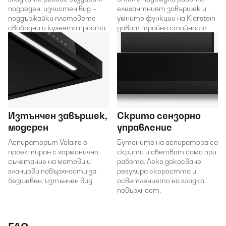
подреден, изчистен вид –
елегантният завършек и
поддържайки плотовете
умните функции на Klarstein
свободни и кухнята проста.
дават трайна стойност.
Изтънчен завършек,
Скрито сензорно
модерен
управление
Аспираторът Velaire е
Бутоните на аспиратора са
проектиран с хармонично
скрити и светват само при
съчетание на матови и
работа. Леко докосване
гланцови повърхности за
регулира скоростта и
безшевен, изтънчен вид.
осветлението на гладка
повърхност.