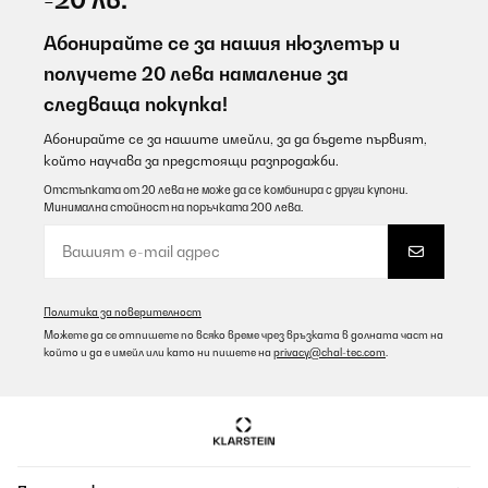
Абонирайте се за нашия нюзлетър и
получете 20 лева намаление за
следваща покупка!
Абонирайте се за нашите имейли, за да бъдете първият,
който научава за предстоящи разпродажби.
Отстъпката от 20 лева не може да се комбинира с други купони.
Минимална стойност на поръчката 200 лева.
Политика за поверителност
Можете да се отпишете по всяко време чрез връзката в долната част на
който и да е имейл или като ни пишете на
privacy@chal-tec.com
.