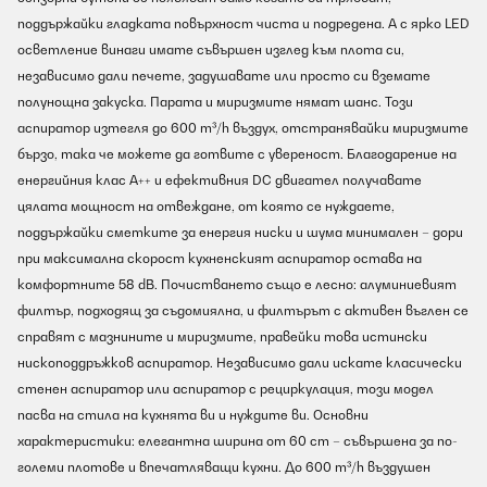
поддържайки гладката повърхност чиста и подредена. А с ярко LED
осветление винаги имате съвършен изглед към плота си,
независимо дали печете, задушавате или просто си вземате
полунощна закуска. Парата и миризмите нямат шанс. Този
аспиратор изтегля до 600 m³/h въздух, отстранявайки миризмите
бързо, така че можете да готвите с увереност. Благодарение на
енергийния клас A++ и ефективния DC двигател получавате
цялата мощност на отвеждане, от която се нуждаете,
поддържайки сметките за енергия ниски и шума минимален – дори
при максимална скорост кухненският аспиратор остава на
комфортните 58 dB. Почистването също е лесно: алуминиевият
филтър, подходящ за съдомиялна, и филтърът с активен въглен се
справят с мазнините и миризмите, правейки това истински
нископоддръжков аспиратор. Независимо дали искате класически
стенен аспиратор или аспиратор с рециркулация, този модел
пасва на стила на кухнята ви и нуждите ви. Основни
характеристики: елегантна ширина от 60 cm – съвършена за по-
големи плотове и впечатляващи кухни. До 600 m³/h въздушен