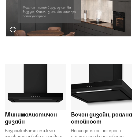
Мощният поток бързо изчиства
въздуха. Клас A++ значи икономия при
всяка употреба.
Минималистичен
Вечен дизайн, реална
дизайн
стойност
Безрамковото стъкло и
Насладете се на траен
гладките ръбове създават
стил и надеждна работа –