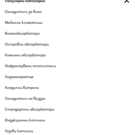
Популярни категории
Охладители за вино
Мобилни климатици
Влагоабсорбатори
Островни абсорбатори
Коминни абсорбатори
Инфрачервени отоплители
Ледогенератор
Хладилни витрини
Охладители на въздух
Стандартни абсорбатори
Индукционни котлони
Газови котлони