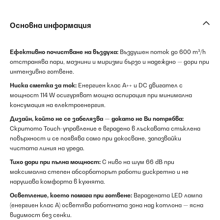
Основна информация
Ефективно почистване на въздуха:
Въздушен поток до 600 m³/h
отстранява пари, мазнини и миризми бързо и надеждно — дори при
интензивно готвене.
Ниска сметка за ток:
Енергиен клас A++ и DC двигател с
мощност 114 W осигуряват мощна аспирация при минимална
консумация на електроенергия.
Дизайн, който не се забелязва — докато не Ви потрябва:
Скритото Touch-управление е вградено в лъскавата стъклена
повърхност и се появява само при докосване, запазвайки
чистата линия на уреда.
Тихо дори при пълна мощност:
С ниво на шум 66 dB при
максимална степен абсорбаторът работи дискретно и не
нарушава комфорта в кухнята.
Осветление, което помага при готвене:
Вградената LED лампа
(енергиен клас A) осветява работната зона над котлона — ясна
видимост без сенки.