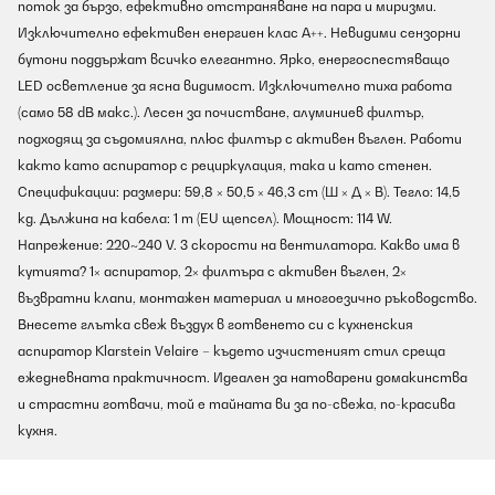
поток за бързо, ефективно отстраняване на пара и миризми.
Изключително ефективен енергиен клас A++. Невидими сензорни
бутони поддържат всичко елегантно. Ярко, енергоспестяващо
LED осветление за ясна видимост. Изключително тиха работа
(само 58 dB макс.). Лесен за почистване, алуминиев филтър,
подходящ за съдомиялна, плюс филтър с активен въглен. Работи
както като аспиратор с рециркулация, така и като стенен.
Спецификации: размери: 59,8 × 50,5 × 46,3 cm (Ш × Д × В). Тегло: 14,5
kg. Дължина на кабела: 1 m (EU щепсел). Мощност: 114 W.
Напрежение: 220~240 V. 3 скорости на вентилатора. Какво има в
кутията? 1× аспиратор, 2× филтъра с активен въглен, 2×
възвратни клапи, монтажен материал и многоезично ръководство.
Внесете глътка свеж въздух в готвенето си с кухненския
аспиратор Klarstein Velaire – където изчистеният стил среща
ежедневната практичност. Идеален за натоварени домакинства
и страстни готвачи, той е тайната ви за по-свежа, по-красива
кухня.