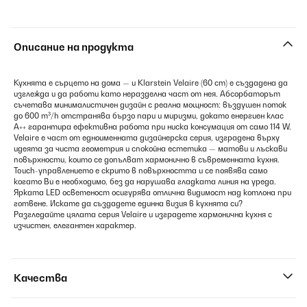
Описание на продукта
Кухнята е сърцето на дома — и Klarstein Velaire (60 cm) е създадена да
изглежда и да работи като неразделна част от нея. Абсорбаторът
съчетава минималистичен дизайн с реална мощност: въздушен поток
до 600 m³/h отстранява бързо пари и миризми, докато енергиен клас
A++ гарантира ефективна работа при ниска консумация от само 114 W.
Velaire е част от едноименната дизайнерска серия, изградена върху
идеята за чиста геометрия и спокойна естетика — матови и лъскави
повърхности, които се допълват хармонично в съвременната кухня.
Touch-управлението е скрито в повърхността и се появява само
когато Ви е необходимо, без да нарушава гладката линия на уреда.
Ярката LED осветеност осигурява отлична видимост над котлона при
готвене. Искате да създадете единна визия в кухнята си?
Разгледайте цялата серия Velaire и изградете хармонична кухня с
изчистен, елегантен характер.
Качества