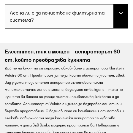
Лесна ли е за почистване филтърната
система?
Елегантен, тих и мощен – аспираторът 60
cm, който преобразява кухнята
Дайте на кухнята си сериозно обновяване с аспиратора Klarstein
Velaire 60 cm. Проектиран за тези, които обичат изчистен, свеж
вид у дома, този стенен аспиратор съчетава стилни
минималистични линии с мощно, безшумно отвеждане – така че
кухнята ви винаги се усеща чиста и приветлива, каквото и да
готвите. Аспираторът Velaire е изцяло за безпроблемен стил и
върхово представяне. С безшевната си комбинация от матови и
лъскави повърхности този кухненски аспиратор се чувства
напълно у дома във всяко модерно пространство. Невидимите
сензорни бутони се появяват само когато ви трябват,