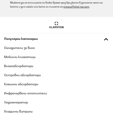
Можете да се отпишете по всяко време чрез връзката в долната част на
който и да е имейл или като ни пишете на
privacy@chal-tec.com
.
Популярни категории
Охладители за вино
Мобилни климатици
Влагоабсорбатори
Островни абсорбатори
Коминни абсорбатори
Инфрачервени отоплители
Ледогенератор
Хладилни витрини