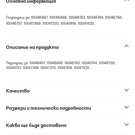
Основна информация
Подходящ за: 10046497, 10046498, 10046743, 10046744, 10046756,
10046757, 10047369, 10047370, 10047419, 10047420.
Описание на продукта
Подходящ за: 10046497, 10046498, 10046743, 10046744, 10046756,
10046757, 10047369, 10047370, 10047419, 10047420.
Качества
Размери и технически подробности
Какво ще бъде доставено