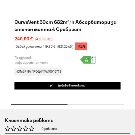
CurveVent 60cm 682m³/h Абсорбатори за
V
стенен монтаж Сребрист
с
240,90 €
2
(471,16 лв.)
-42%
Въвеждаща цена:
419,90 €
(821,25 лв.)
Въ
Продуктов
Пр
информационен лист
ин
НОМЕР НА ПРОДУКТА: 10046743
НО
Добави в количката
Клиентски ревюта
0 ревюта