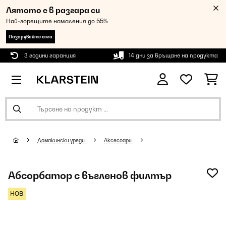
Лятото е в разгара си
Най-горещите намаления до 55%
Пазарувайте сега
3 години гаранция
14 дни за връщане на продукта
Домакински уреди
Аксесоари
Абсорбатор с въгленов филтър
НОВ