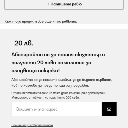
Напишете ревю
Към този продукт все още няма ревюта.
-20 лв.
Абонирайте се за нашия нюзлетър и
получете 20 лева намаление за
следваща покупка!
Абонирайте се за нашите имейли, за да бъдете първият,
който научава за предстоящи разпродажби.
Отстъпката от 20 лева не може да се комбинира с други купони.
Минимална стойност на поръчката 200 лева.
Политика за поверителност