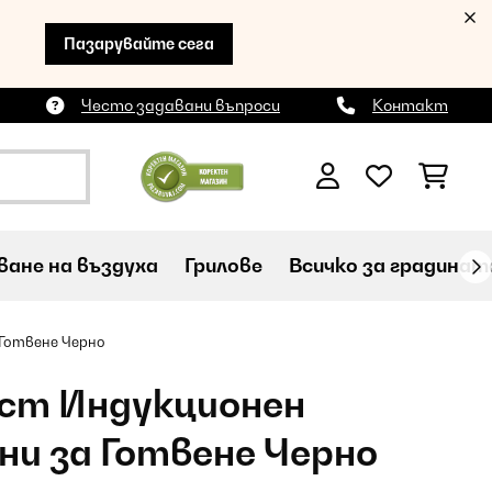
Пазарувайте сега
Често задавани въпроси
Контакт
ане на въздуха
Грилове
Всичко за градинат
 Готвене Черно
0cm Индукционен
ни за Готвене Черно