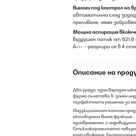
Винаги под контрол на в
автоматично след зададе
преливане, няма забравян
Мощна аспирация включ
въздушен поток от 631,6 
A+++ – регулира се в 4 с
Описание на прод
Два уреда, един вграден шк
фурна съчетава 5-зонен инд
перфектното решение за мод
Индукционният котлон предла
активирана Boost функция 
едновременно, с индивидуал
Стъклокерамичната повърхно
едно движение. Благодарени