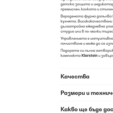
детска защита и индикатор
премислен, колкото и стилен
Вградената фурна допълва к
кухнята. Висококачествени
дълготрайна ежедневна упот
студио или в по-малки търг
Управлението е интуитивно:
почистване и може да се изп
Подарете си пълна готварск
комплекта
Klarstein
и завър
Качества
Размери и технич
Какво ще бъде до