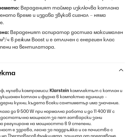
ремето:
Вграденият таймер изключва котлона
ното време и издава звуков сигнал – няма
е.
ена:
Вграденият аспиратор достига максимален
м³/ч в режим Boost и е отличен с енергиен клас
тепени на вентилатора.
укта
аф, нулеви компромиси:
Klarstein
комплектът с котлон и
укционен котлон и фурна в компактна единица –
ерни кухни, където всеки сантиметър има значение.
га до 9 500 W при нормална работа и до 11 400 W с
– достатъчно мощност за пет готварски зони
но регулиране на мощността в 9 степени.
ст е здрава, лесна за поддръжка и се почиства с
е на ThermoRecall функцията, защита от прегряване,