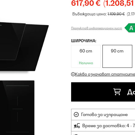
617,90 €
(1.208,51
Въвеждаща цена:
1.109,90 €
(2.1
Продуктов информационен лист
ШИРОЧИНА:
60 cm
90 cm
Налично
Какво означават статусите
До
Готово за изпращане
Време за доставка: 4 - 