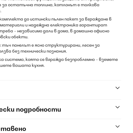
 за остатъчна топлина, котлонът е толкова
.
омплекта до истински пълен пакет за вграждане в
 материали и надеждна електроника гарантират
реба – независимо дали в дома, в домашно офисно
овски обекти.
 тъч панелът е ясно структурирани, лесен за
олзва без технически познания.
а система, която се вгражда безпроблемно – вземете
шете вашата кухня.
ески подробности
ставено