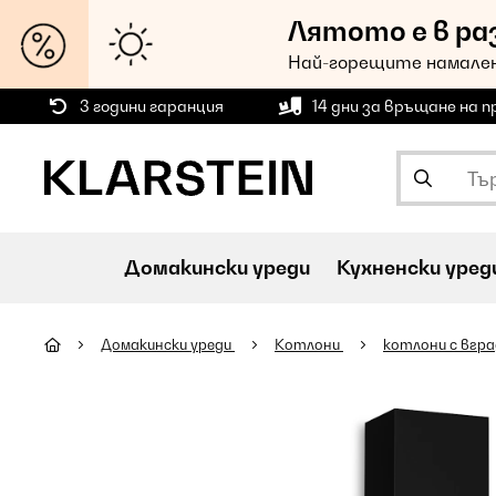
Лятото е в ра
Най-горещите намален
3 години гаранция
14 дни за връщане на 
Домакински уреди
Кухненски уред
Домакински уреди
Котлони
котлони с вгр