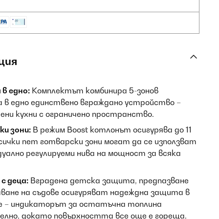
ция
 в едно:
Комплектът комбинира 5-зонов
а в едно единствено вграждано устройство –
дени кухни с ограничено пространство.
и зони:
В режим Boost котлонът осигурява до 11
ички пет готварски зони могат да се използват
дуално регулируеми нива на мощност за всяка
с деца:
Вградена детска защита, предпазване
аване на съдове осигуряват надеждна защита в
е – индикаторът за остатъчна топлина
елно, докато повърхността все още е гореща.