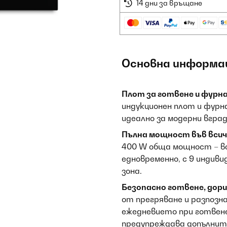
14 дни за връщане
Основна информа
Плот за готвене и фурна
индукционен плот и фурн
идеално за модерни вгра
Пълна мощност във всичк
400 W обща мощност – вс
едновременно, с 9 индиви
зона.
Безопасно готвене, дори 
от прегряване и разпозн
ежедневието при готвен
предупреждава допълнит