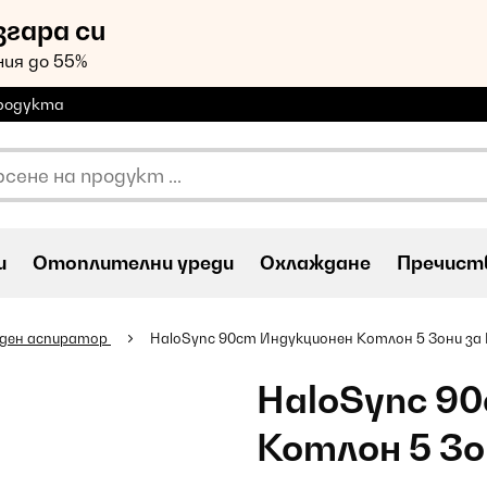
згара си
ия до 55%
продукта
и
Oтоплителни уреди
Охлаждане
Пречиств
аден аспиратор
HaloSync 90cm Индукционен Котлон 5 Зони за
HaloSync 9
Котлон 5 Зо