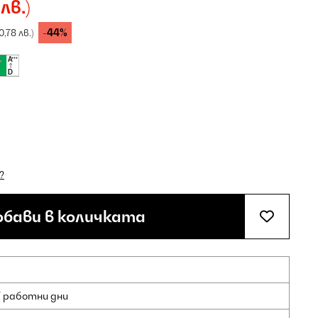
 лв.)
-44%
70,78 лв.)
?
бави в количката
7 работни дни