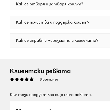
Как се отваря и затваря кошът?
Как се почиства и поддържа кошът?
Как се справя с миризмата и хигиената?
Клиентски ревюта
8 рейтинги
Към този продукт все още няма ревюта.