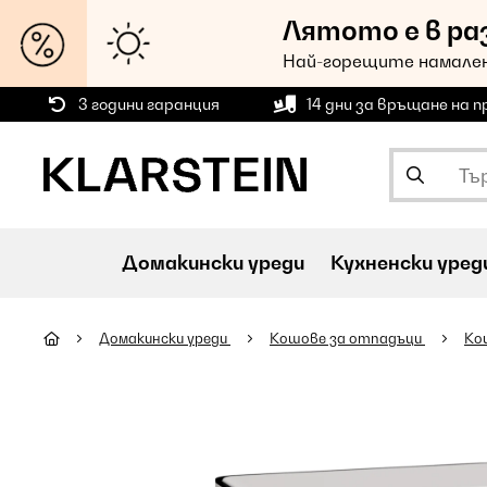
Лятото е в ра
Най-горещите намален
3 години гаранция
14 дни за връщане на 
Домакински уреди
Кухненски уред
Домакински уреди
Кошове за отпадъци
Kо