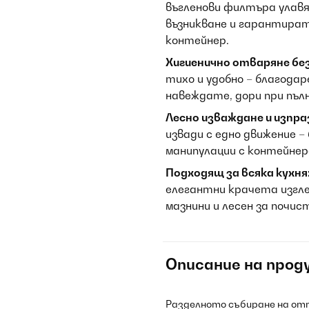
въгленови филтъра улав
възникване и гарантират
контейнер.
Хигиенично отваряне без
тихо и удобно – благодар
навеждате, дори при пълн
Лесно изваждане и изпра
извади с едно движение –
манипулации с контейнер
Подходящ за всяка кухня
елегантни крачета изгле
мазнини и лесен за почис
Описание на прод
Разделното събиране на отп