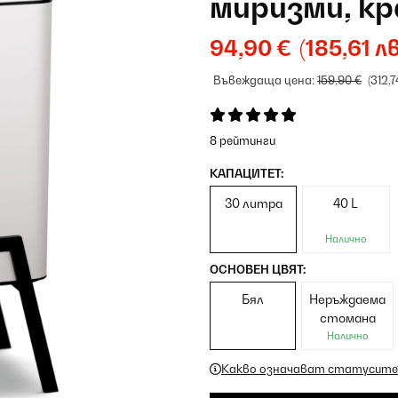
миризми, к
94,90 €
(185,61 лв
Въвеждаща цена:
159,90 €
(312,7
8 рейтинги
КАПАЦИТЕТ:
30 литра
40 L
Налично
ОСНОВЕН ЦВЯТ:
Бял
Неръждаема
стомана
Налично
Какво означават статусите