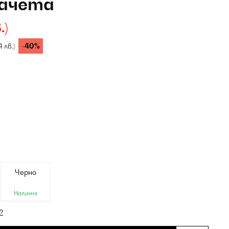
рачета
.)
-40%
4 лв.)
Черно
Налично
?