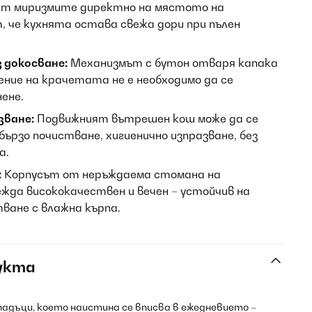
ят миризмите директно на мястото на
, че кухнята остава свежа дори при пълен
 докосване:
Механизмът с бутон отваря капака
ение на крачетата не е необходимо да се
ене.
зване:
Подвижният вътрешен кош може да се
 бързо почистване, хигиенично изпразване, без
а.
:
Корпусът от неръждаема стомана на
жда висококачествен и вечен – устойчив на
тване с влажна кърпа.
укта
адъци, което наистина се вписва в ежедневието –