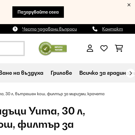
Пазарувайте сега
Често задавани въпроси
Контакт
ане на въздуха
Грилове
Всичко за градинат
a, 30 л, вътрешен кош, филтър за миризми, крачета
дъци Yuma, 30 л,
ош, филтър за