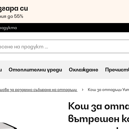
згара си
ия до 55%
продукта
и
Oтоплителни уреди
Охлаждане
Пречиств
шове за разделно събиране на отпадъци
Кош за отпадъци Yum
Кош за отпа
вътрешен к