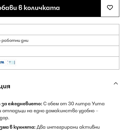
бави в количката
5 работни дни
ция
за ежедневието:
С обем от 30 литра Yuma
 отпадъци на едно домакинство удобно –
дор.
зма в кухнята:
Два интегрирани активни