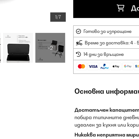
До
1/7
Готово за изпращане
Време за доставка: 4 - 
+2
14 дни за връщане
Основна информа
Достатъчен капацитет 
побира типичните дневни
идеален за кухня или кори
Никаква неприятна мири