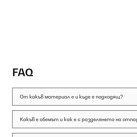
FAQ
От какъв материал е и къде е подходящ?
Какъв е обемът и как е с разделянето на отпа