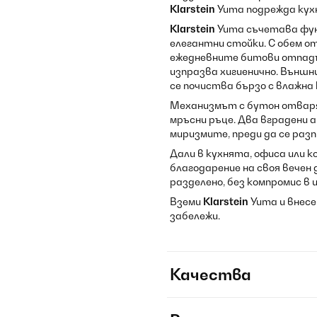
Klarstein
Yuma подрежда кухн
Klarstein
Yuma съчетава фун
елегантни стойки. С обем 
ежедневните битови отпадъ
изпразва хигиенично. Външн
се почиства бързо с влажна 
Механизмът с бутон отваря 
мръсни ръце. Два вградени
миризмите, преди да се раз
Дали в кухнята, офиса или к
благодарение на своя вечен 
разделено, без компромис в 
Вземи
Klarstein
Yuma и внесе
забележи.
Качества