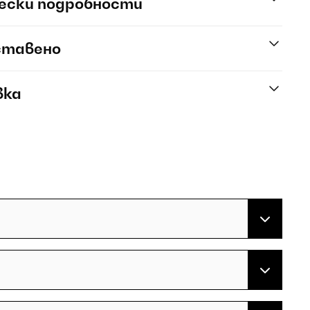
ески подробности
ставено
вка