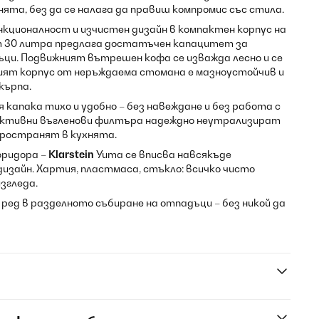
ята, без да се налага да правиш компромис със стила.
кционалност и изчистен дизайн в компактен корпус на
от 30 литра предлага достатъчен капацитет за
ци. Подвижният вътрешен кофа се изважда лесно и се
ият корпус от неръждаема стомана е мазноустойчив и
кърпа.
капака тихо и удобно – без навеждане и без работа с
 активни въгленови филтъра надеждно неутрализират
пространят в кухнята.
оридора –
Klarstein
Yuma се вписва навсякъде
дизайн. Хартия, пластмаса, стъкло: всичко чисто
изгледа.
 ред в разделното събиране на отпадъци – без никой да