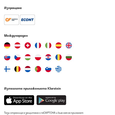
Превод
Изпращане
ПОТВЪРДЕН ПРЕГЛЕД
08/08/2026
Nachdem meine Frau meinte, so n Teil kaufen zu wollen und wir
Международен
uns dann trotz der durchwachsenen Rezensionen für diesen
Gartenkamin entschieden haben, möchte ich jetzt auch mal
meinen Senf dazu geben: Zunächst: ich habe den Kamin für 150
Euro im Angebot auf Amazon gekauft, 200 € wäre er mir
vermutlich nicht wert. Verpackt war der Kamin in seinen
Einzelteilen ordentlich geschützt im Karton mit genügend
Styropor. Die Anleitung ist ein Witz, das wurde ja schon häufiger
beschrieben. Aber selbst als Nichthandwerker oder jemand der
nicht nur Singen und Klatschen in der Schule hatte, sollte das Teil
mit ein bisschen Hirn alleine aufzubauen sein. -Soviel zur Theorie-
In der Praxis sieht es aber so aus, dass so manches Teil mal hier
n Millimeter und da n Mü verzogen ist, sodass es manchmal
hilfreich wäre, wenn ein zweiter biegt, während der andere
Изтеглете приложението Klarstein
schraubt. Wenn das Ding dann Mal steht und man sich nicht an
den leicht unsauber verarbeiteten Stellen die Flossen aufgerissen
hat, freut man sich zumindest mal an der Optik von diesem
Teilchen. Und sind wir ehrlich, darauf kommt's doch an. Jetzt
steht er da und wartet auf seinen ersten Einsatz. Die 5 Mal im
Jahr, wo das Ding brennt, wird's das allemal tun. Meine Frau
Тази страница е защитена с reCAPTCHA и към нея се прилагат
meint: Is schon hübsch