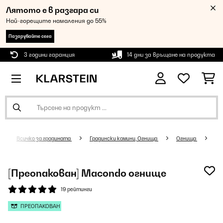
Лятото е в разгара си
Най-горещите намаления до 55%
Пазарувайте сега
3 години гаранция
14 дни за връщане на продукта
Всичко за градината
Градински камини, Огнища
Огнища
[Преопакован] Macondo огнище
19 рейтинги
ПРЕОПАКОВАН