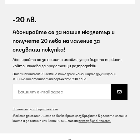
ПОТВЪРДЕН ПРЕГЛЕД
08/08/2026
-20 лв.
Super beau
Абонирайте се за нашия нюзлетър и
Utilisateur d'Amazon
получете 20 лева намаление за
следваща покупка!
Превод
Абонирайте се за нашите имейли, за да бъдете първият,
ПОТВЪРДЕН ПРЕГЛЕД
който научава за предстоящи разпродажби.
08/08/2026
Отстъпката от 20 лева не може да се комбинира с други купони.
Минимална стойност на поръчката 200 лева.
Das war das beste Geburtstagsgeschenk seit 45 Jahren!!!!!
Amazon-Benutzer
Превод
Политика за поверителност
Можете да се отпишете по всяко време чрез връзката в долната част на
ПОТВЪРДЕН ПРЕГЛЕД
който и да е имейл или като ни пишете на
privacy@chal-tec.com
.
08/08/2026
pour un peu de chaleur dans les nuits fraiches