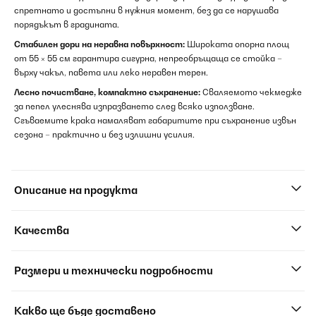
спретнато и достъпни в нужния момент, без да се нарушава
порядъкът в градината.
Стабилен дори на неравна повърхност:
Широката опорна площ
от 55 × 55 см гарантира сигурна, непреобръщаща се стойка –
върху чакъл, павета или леко неравен терен.
Лесно почистване, компактно съхранение:
Сваляемото чекмедже
за пепел улеснява изпразването след всяко използване.
Сгъваемите крака намаляват габаритите при съхранение извън
сезона – практично и без излишни усилия.
Описание на продукта
Качества
Размери и технически подробности
Какво ще бъде доставено