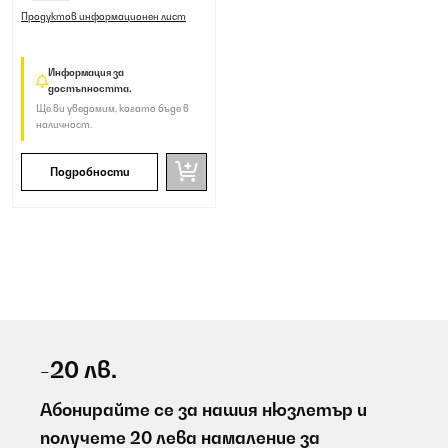
Продуктов информационен лист
Информация за
достъпността.
Ще ви уведомим, когато бъде в
наличност.
Подробности
-20 лв.
Абонирайте се за нашия нюзлетър и
получете 20 лева намаление за