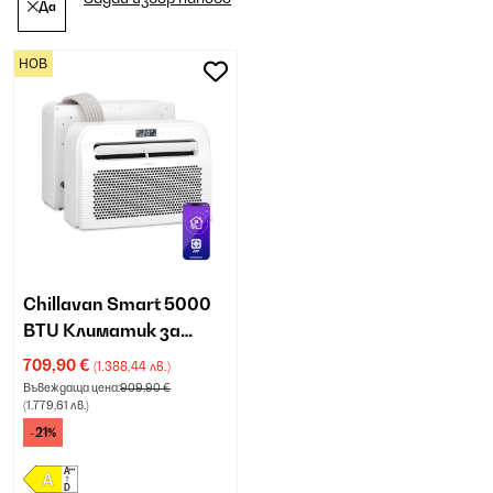
Да
НОВ
Chillavan Smart 5000
BTU Климатик за
каравана Бяло
709,90 €
(1.388,44 лв.)
Въвеждаща цена:
909,90 €
(1.779,61 лв.)
-21%