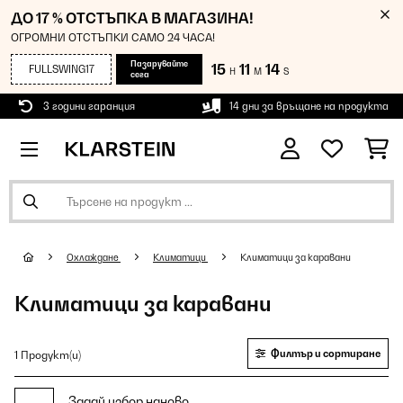
ДО 17 % ОТСТЪПКА В МАГАЗИНА!
ОГРОМНИ ОТСТЪПКИ САМО 24 ЧАСА!
Пазарувайте
15
11
14
FULLSWING17
H
M
S
сега
3 години гаранция
14 дни за връщане на продукта
Охлаждане
Климатици
Климатици за каравани
Климатици за каравани
Филтър и сортиране
1 Продукт(и)
Задай избор наново