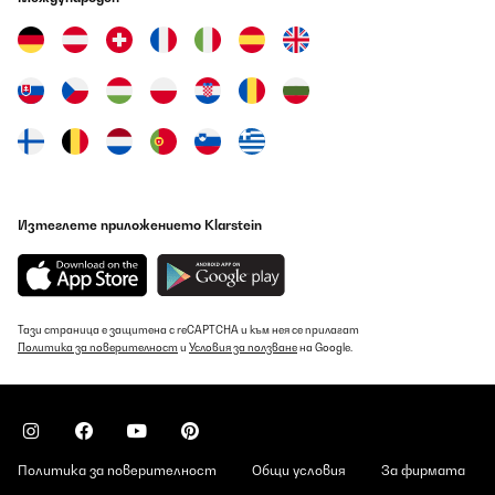
Изтеглете приложението Klarstein
Тази страница е защитена с reCAPTCHA и към нея се прилагат
Политика за поверителност
и
Условия за ползване
на Google.
Политика за поверителност
Общи условия
За фирмата