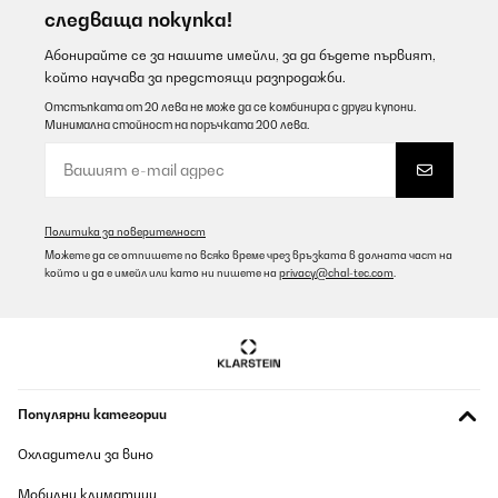
следваща покупка!
Абонирайте се за нашите имейли, за да бъдете първият,
който научава за предстоящи разпродажби.
Отстъпката от 20 лева не може да се комбинира с други купони.
Минимална стойност на поръчката 200 лева.
Политика за поверителност
Можете да се отпишете по всяко време чрез връзката в долната част на
който и да е имейл или като ни пишете на
privacy@chal-tec.com
.
Популярни категории
Охладители за вино
Мобилни климатици