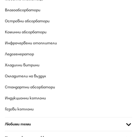
Влагоабсорбатори
Островни абсорбатори
Коминни абсорбатори
Инфрачервени отоплители
Ледогенератор
Хладилни витрини
Охладители на въздух
Стандартни абсорбатори
Индукционни котлони
Газови котлони
Любими теми