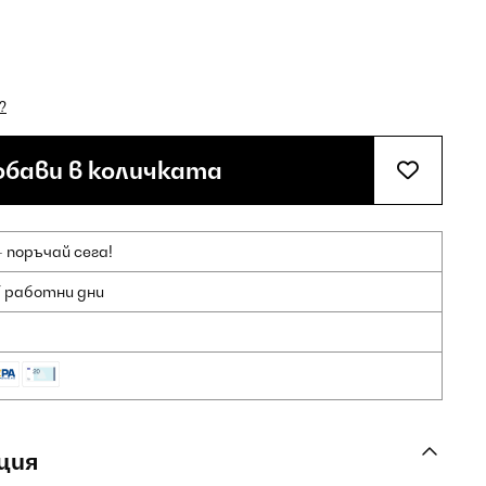
?
бави в количката
 поръчай сега!
7 работни дни
ция