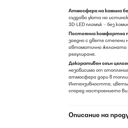
Атмосфера на камина бе
създава уюта на истинск
3D-LED пламък – без коми
Постоянна комфортна 
заедно с двете степени н
автоматично желаната о
регулиране.
Декоративен огън целог
независимо от отопление
атмосфера дори в топлит
Интензивността, цветът
според настроението Ви
Описание на прод