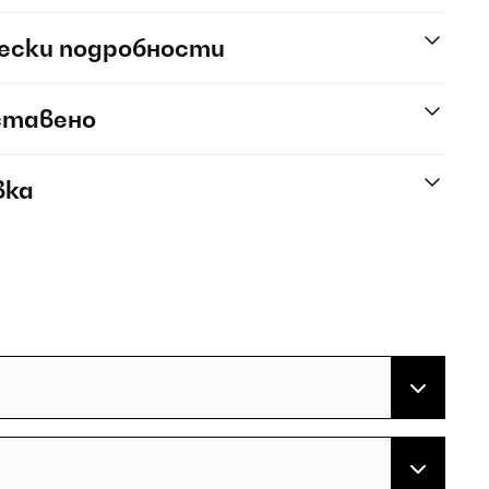
ески подробности
ставено
вка