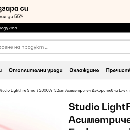
згара си
ия до 55%
продукта
и
Oтоплителни уреди
Охлаждане
Пречиств
Studio LightFire Smart 2000W 132cm Асиметричен Декоративна Елек
Studio Ligh
Асиметриче