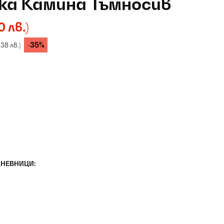
ка Камина Тъмносив
0 лв.)
-35%
1,38 лв.)
ДНЕВНИЦИ: