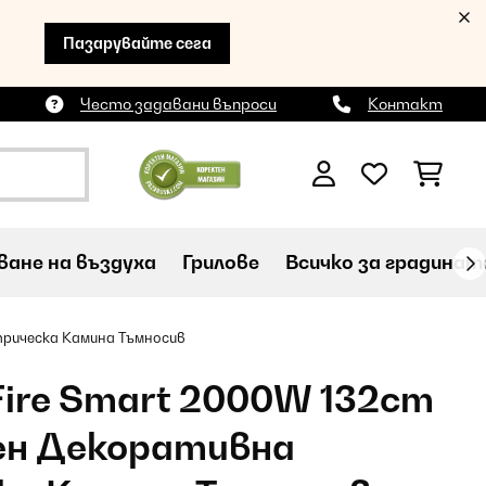
Пазарувайте сега
Често задавани въпроси
Контакт
ане на въздуха
Грилове
Всичко за градинат
трическа Камина Тъмносив
tFire Smart 2000W 132cm
н Декоративна