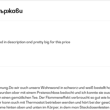
държави
d in description and pretty big for this price
nung.Da wir auch unsere Wohnwand in schwarz und weiß bestellt habe
wurden aber mit einem Preisnachlass bedacht und ich konnte sie ausb
en einen gemütlichen Tee. Der Flammeneffekt verbraucht so gut wie k
 Er kann auch mit Thermostat betrieben werden und hört bei der gewü
ohlräume hinten oben und unten im Körper, in dem man Steckdosenleiste