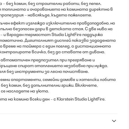
– без комин, без строителни работи, без пепел.
внася топлината и очарованието на камината директно в
 трапезария – навсякъде, където пожелаете.
ъчен ефект изглежда изключително правдоподобно, но
апълно безопасен дори в детската стая. С две нива на
 – и вграден термостат Studio LightFire поддържа
оматично. Дигиталният дисплей показва зададената
време на таймера с един поглед, а дистанционното
 контролирате всичко, без да ставате от дивана.
: автоматичен предпазител при прегряване и
ръщане спират отоплението незабавно при нужда.
ля без инструменти за лесно почистване.
в наемни апартаменти, семейни домове и хотелски лобита
 без комин, без допълнителни грижи. Включете,
 се насладете на уюта.
на камина всеки ден – с Klarstein Studio LightFire.