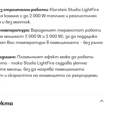
з строителни работи:
Klarstein Studio LightFire
а камина с до 2 000 W топлина и реалистичен
н и без монтаж.
температура:
Вграденият термостат работи
а мощност (1 000 W и 2 000 W), за да поддържа
т Вас температура в помещението – без ръчно
одишно:
Пламъчният ефект може да работи
то – така Studio LightFire създава уютна
е месеци, без да нагрява помещението.
 и скоростта на анимацията са регулируеми
.
укта