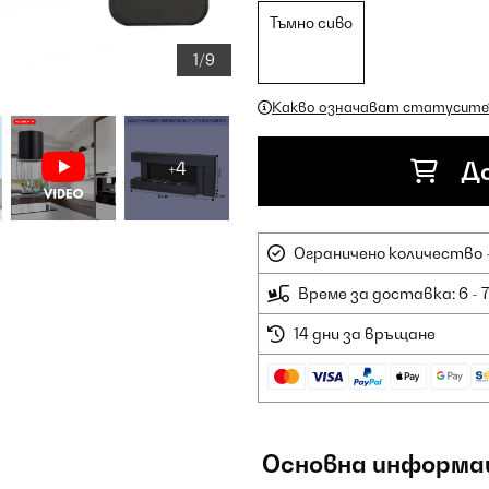
Тъмно сиво
1/9
Какво означават статусите
+4
До
Ограничено количество -
Време за доставка: 6 - 
14 дни за връщане
Основна информа