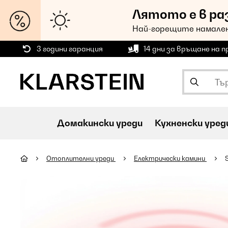
Лятото е в ра
Най-горещите намален
3 години гаранция
14 дни за връщане на 
Домакински уреди
Кухненски уред
Oтоплителни уреди
Електрически камини