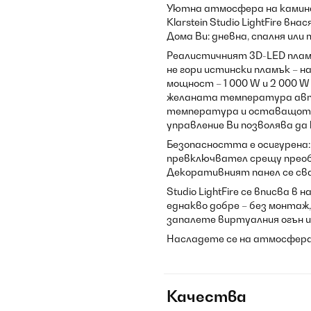
Уютна атмосфера на камина 
Klarstein Studio LightFire 
Дома Ви: дневна, спалня или
Реалистичният 3D-LED плам
не гори истински пламък – н
мощност – 1 000 W и 2 000 W
желаната температура авт
температура и оставащото 
управление Ви позволява да
Безопасността е осигурена
превключвател срещу преоб
Декоративният панел се сва
Studio LightFire се вписва 
еднакво добре – без монтаж,
запалете виртуалния огън и
Насладете се на атмосферата 
Качества