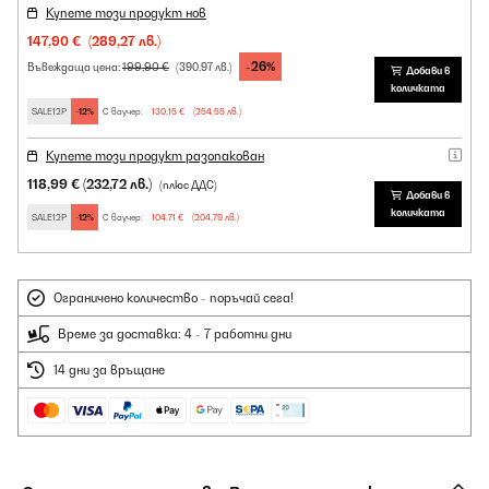
Купете този продукт нов
147,90 €
(289,27 лв.)
-26%
199,90 €
Въвеждаща цена:
(390,97 лв.)
Добави в
количката
SALE12P
-12%
С ваучер:
130,15 €
(254,55 лв.)
Купете този продукт разопакован
118,99 €
(232,72 лв.)
(плюс ДДС)
Добави в
количката
SALE12P
-12%
С ваучер:
104,71 €
(204,79 лв.)
Ограничено количество - поръчай сега!
Време за доставка: 4 - 7 работни дни
14 дни за връщане