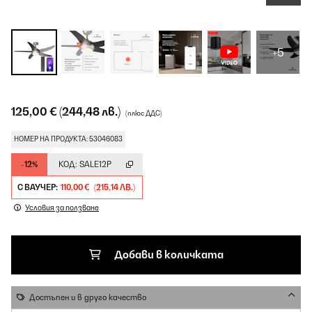
+5
125,00 €
(244,48 лв.)
(плюс ДДС)
НОМЕР НА ПРОДУКТА: 53046083
-12%
КОД:
SALE12P
С ВАУЧЕР:
110,00 €
(215,14 ЛВ.)
Условия за ползване
Добави в количката
Достъпен и в друго качество