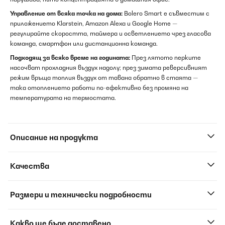
Управление от всяка точка на дома:
Bolero Smart е съвместим с
приложението Klarstein, Amazon Alexa и Google Home —
регулирайте скоростта, таймера и осветлението чрез гласова
команда, смартфон или дистанционна команда.
Подходящ за всяко време на годината:
През лятото перките
насочват прохладния въздух надолу; през зимата реверсивният
режим връща топлия въздух от тавана обратно в стаята —
така отоплението работи по-ефективно без промяна на
температурата на термостата.
Описание на продукта
Качества
Размери и технически подробности
Какво ще бъде доставено