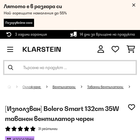
Лятото е в разгара си
Най-горещите намаления до 55%
Пазарувайте сега
3 години гаранция
14 дни за връщане на продукта
Охлаждане
Вентилатори
Таванни вентилатори
[Използван] Bolero Smart 132cm 35W
таванен вентилатор черен
31 рейтинги
ИЗПОЛЗВАН