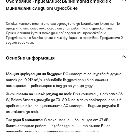
Състояние - приемливо: Върнатата стока е с
минимални следи от износване
Стока, която е тествана или използвана за кратко от клиента. По
продукта има само леки следи от употреба - като драскотини.
Оригиналната кутия може да е повредена или преопакована.
Продуктът е с всички оригинални функции и е тестван. Предлагаме 2
години гаранция.
Основна информация
Мощна циркулация на въздуха:
DC моторът осигурява въздушен
поток до 10 212 m³/h и обновява въздуха дори в по-големи
помещения — равномерно и без да се усеща задух.
Значително по-нисък разход на ток:
При консумация от само 35
W, Bolero Smart използва до 70–80 % по-малко електроенергия в
сравнение с конвенционалните AC мотори — видима разлика в
сметката за ток.
Тих дори в спалнята:
С максимално ниво на шум от 47 dB
вентилаторът работи незабелязано — нито сънят Ви се
нарушава, нито концентрацията в домашния офис.