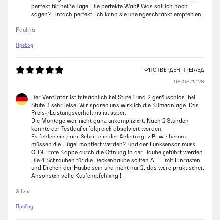
perfekt für heiße Tage. Die perfekte Wahl! Was soll ich noch
sagen? Einfach perfekt. Ich kann sie uneingeschränkt empfehlen.
Paulina
Превод
ПОТВЪРДЕН ПРЕГЛЕД
06/08/2026
Der Ventilator ist tatsächlich bei Stufe 1 und 2 geräuschlos, bei
Stufe 3 sehr leise. Wir sparen uns wirklich die Klimaanlage. Das
Preis-/Leistungsverhältnis ist super.
Die Montage war nicht ganz unkompliziert. Nach 2 Stunden
konnte der Testlauf erfolgreich absolviert werden.
Es fehlen ein paar Schritte in der Anleitung. z.B. wie herum
müssen die Flügel montiert werden?, und der Funksensor muss
OHNE rote Kappe durch die Öffnung in der Haube geführt werden.
Die 4 Schrauben für die Deckenhaube sollten ALLE mit Einrasten
und Drehen der Haube sein und nicht nur 2, das wäre praktischer.
Ansonsten volle Kaufempfehlung !!
Silvia
Превод