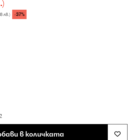
.)
-37%
18 лв.)
?
бави в количката