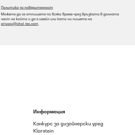
Политика за поверителност
Можете да се отпишете по всяко време чрез връзката в долната
част на който и да е имейл или като ни пишете на
privacy@chal-tec.com
.
Информация
Конкурс за дизайнерски уред
Klarstein