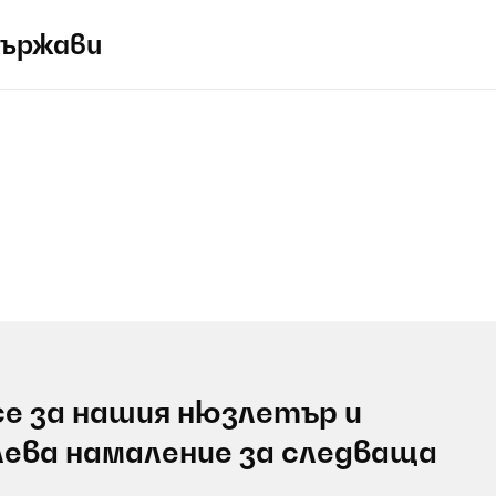
държави
е за нашия нюзлетър и
лева намаление за следваща