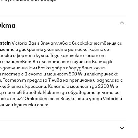
укта
stein
Victoria Basis впечатлява с висококачествения си
ементи и дискретни златисти детайли, които се
чески оформени кухни. Този комплект е част от
ia и олицетворява елегантност и изискан винтидж
 допълнение към всяка добре оборудвана кухня.
 тостер с 2 слота и мощност 800 W и електрическа
. Тостерът предлага 7 нива на препичане и разполага с
хлебчета и кроасани. Каната с мощност до 2200 W е
ър против варовик. Искате да обзаведете цялата си
ски стил? Открийте сега всички наши уреди Victoria и
ничен кухненски опит!