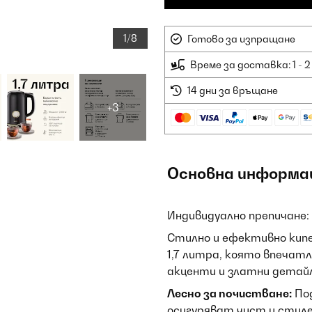
1/8
Готово за изпращане
Време за доставка: 1 - 
14 дни за връщане
+3
Основна информа
Индивидуално препичане: 
Стилно и ефективно кипе
1,7 литра, която впечат
акценти и златни детайл
Лесно за почистване:
Под
осигуряват чист и стиле