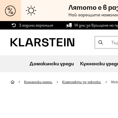
Лятото е в ра
Най-горещите намален
3 години гаранция
14 дни за връщане на 
Домакински уреди
Кухненски уред
Кухненски уреди
Комплекти за закуска
Vic