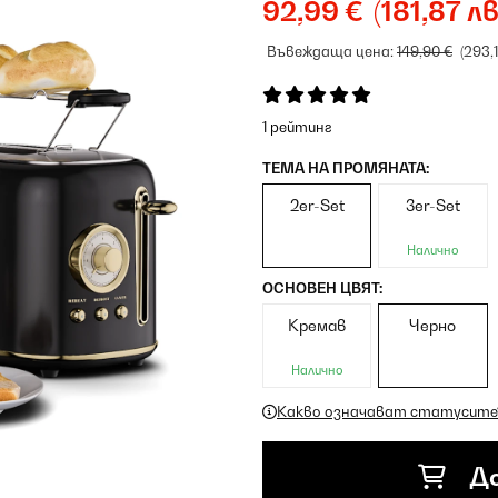
92,99 €
(181,87 лв
Въвеждаща цена:
149,90 €
(293,
1 рейтинг
ТЕМА НА ПРОМЯНАТА:
2er-Set
3er-Set
Налично
ОСНОВЕН ЦВЯТ:
Кремав
Черно
Налично
Какво означават статусите
До