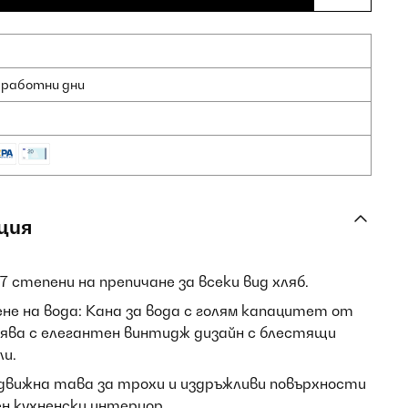
2 работни дни
ция
7 степени на препичане за всеки вид хляб.
не на вода: Кана за вода с голям капацитет от
лява с елегантен винтидж дизайн с блестящи
и.
вижна тава за трохи и издръжливи повърхности
н кухненски интериор.