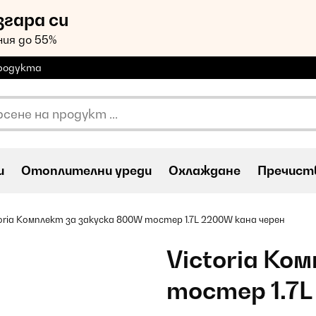
згара си
ия до 55%
продукта
и
Oтоплителни уреди
Охлаждане
Пречиств
toria Комплект за закуска 800W тостер 1.7L 2200W кана черен
Victoria Ко
тостер 1.7L