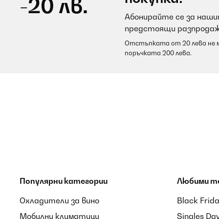
-20 лв.
Абонирайте се за нашит
предстоящи разпродаж
Отстъпката от 20 лева не м
поръчката 200 лева.
Популярни категории
Любими т
Охладители за вино
Black Frid
Мобилни климатици
Singles Da