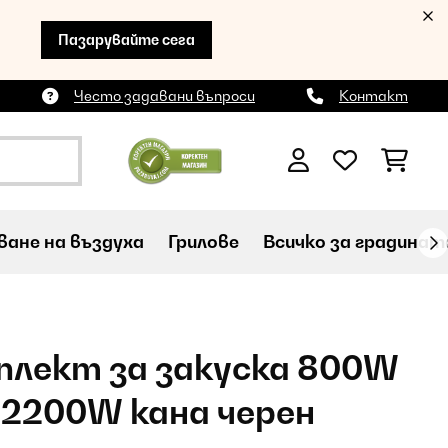
Пазарувайте сега
Често задавани въпроси
Контакт
ане на въздуха
Грилове
Всичко за градинат
мплект за закуска 800W
 2200W кана черен