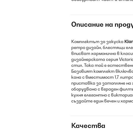
Описание на прод
Комплектът за закуска
Klar
ретро дизайн, блестящи ел
вписват хармонично в класи
дизайнерската серия Victor
стил. Така той е естествено
Базовият комплект включва
кана с вместимост 1,7 литра
приставка за затопляне на 
оборудвана с вграден филт
кухня елегантно с викториан
създайте един вечен и хармо
Качества