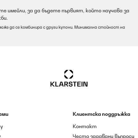
е имейли, за да бъдете първият, който научава за
би.
оже да се комбинира с други купони. Минимална стойност на
еми
Клиентска поддръжка
ay
Контакт
y
Често задавани въпроси