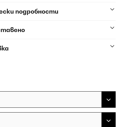
ески подробности
ставено
вка