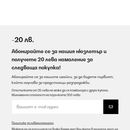
-20 лв.
Абонирайте се за нашия нюзлетър и
получете 20 лева намаление за
следваща покупка!
Абонирайте се за нашите имейли, за да бъдете първият,
който научава за предстоящи разпродажби.
Отстъпката от 20 лева не може да се комбинира с други купони.
Минимална стойност на поръчката 200 лева.
Политика за поверителност
Можете да се отпишете по всяко време чрез връзката в долната част на