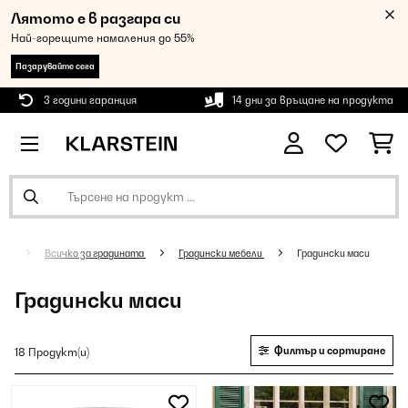
Лятото е в разгара си
Най-горещите намаления до 55%
Пазарувайте сега
3 години гаранция
14 дни за връщане на продукта
Всичко за градината
Градински мебели
Градински маси
Градински маси
Филтър и сортиране
18 Продукт(и)