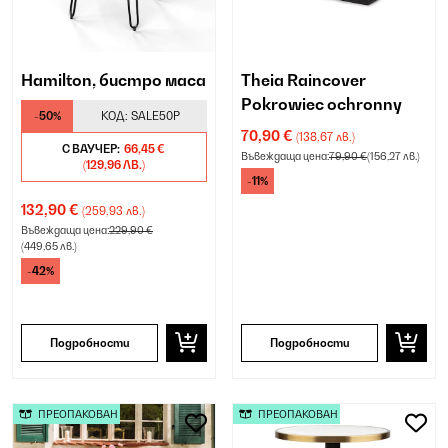
Hamilton, бистро маса
Theia Raincover
Pokrowiec ochronny
-50%
КОД:
SALE50P
70,90 €
(138,67 лв.)
С ВАУЧЕР:
66,45 €
Въвеждаща цена:
79,90 €
(156,27 лв.)
(129,96 ЛВ.)
-11%
132,90 €
(259,93 лв.)
Въвеждаща цена:
229,90 €
(449,65 лв.)
-42%
Подробности
Подробности
ПРЕОПАКОВАН
ПРЕОПАКОВАН