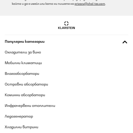
който и да е имейл или като ни пишете на
privacy@chal-tec.com
.
Популярни категории
Охладители за вино
Мобилни климатици
Влагоабсорбатори
Островни абсорбатори
Коминни абсорбатори
Инфрачервени отоплители
Ледогенератор
Хладилни витрини