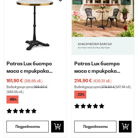
Patras Lux бистро
Patras Lux бистро
маса с трикрака
маса с трикрака
стойка
стойка
161,90 €
214,90 €
(316,65 лв.)
(420,31 лв.)
Въвеждаща цена:
299,90 €
Въвеждаща цена:
279,90 €
(547,44 лв.)
(586,55 лв.)
-23%
-46%
Подробности
Подробности