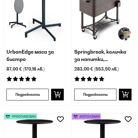
UrbanEdge маса за
Springbreak, количка
бистро
за напитки,
охладителна количка
87,00 €
(170,16 лв.)
283,00 €
(553,50 лв.)
за тераси, 80 l,
ратанов дизайн
Подробности
Подробности
ПРЕОПАКОВАН
ИЗПОЛЗВАН