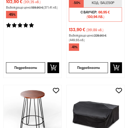
102,90 €
(201,25 лв.)
-50%
КОД:
SALE50P
Въвеждаща цена:
189,90 €
(371,41 лв.)
С ВАУЧЕР:
66,95 €
-45%
(130,94 ЛВ.)
133,90 €
(261,89 лв.)
Въвеждаща цена:
229,90 €
(449,65 лв.)
-41%
Подробности
Подробности