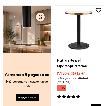
Patras Jewel
мраморна маса
191,90 €
(375,32 лв.)
Лятото е в разгара си
Въвеждаща цена:
369,90 €
Най-горещите намаления до
(723,46 лв.)
55%
-48%
Пазарувайте сега