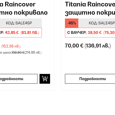
ia Raincover
Titania Raincov
тно покривало
защитно покри
КОД:
SALE45P
-45%
КОД:
SALE45P
ЕР:
42,85 €
(83,81 ЛВ.)
С ВАУЧЕР:
38,50 €
(75,30
€
70,00 €
(136,91 лв.)
(152,36 лв.)
 цена:
109,90 €
(214,95 лв.)
одробности
Подробности