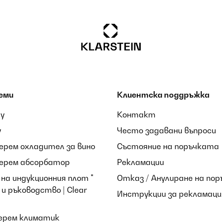
еми
Клиентска поддръжка
ay
Контакт
y
Често задавани въпроси
берем охладител за вино
Състояние на поръчката
берем абсорбатор
Рекламации
на индукционния плот "
Отказ / Анулиране на пор
и ръководство | Clear
Инструкции за рекламаци
берем климатик