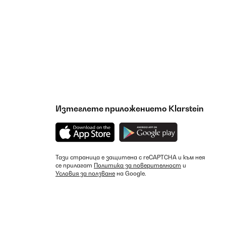
Изтеглете приложението Klarstein
Тази страница е защитена с reCAPTCHA и към нея
се прилагат
Политика за поверителност
и
Условия за ползване
на Google.