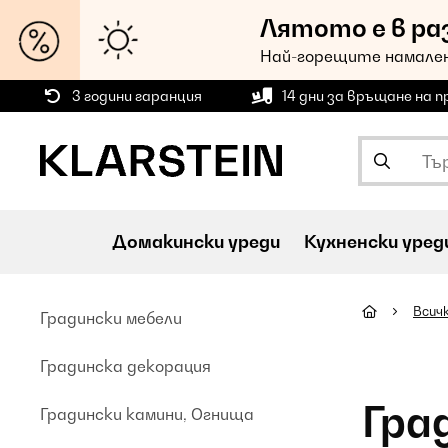
Лятото е в ра
Най-горещите намален
3 години гаранция
14 дни за връщане на 
Домакински уреди
Кухненски уред
Всич
Градински мебели
Градинска декорация
Гра
Градински камини, Огнища