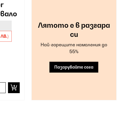
er
вало
Лятото е в разгара
си
 ЛВ.)
Най-горещите намаления до
55%
Пазарувайте сега