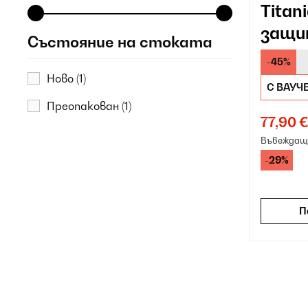
Titan
защи
Състояние на стоката
-45%
Ново
(1)
С ВАУЧ
Преопакован
(1)
77,90 
Въвеждаща
-29%
П