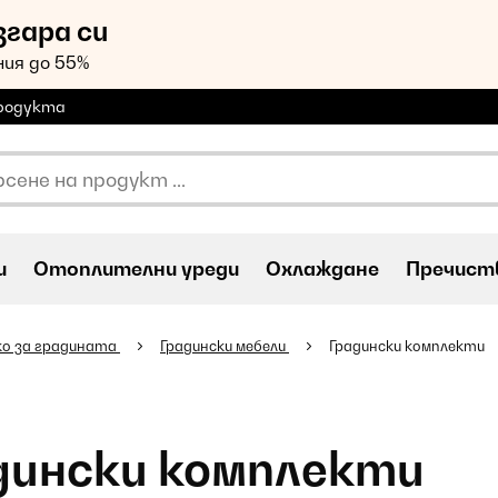
згара си
ия до 55%
продукта
и
Oтоплителни уреди
Охлаждане
Пречиств
ко за градината
Градински мебели
Градински комплекти
дински комплекти