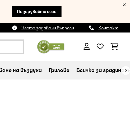
Пазарувайте сега
Често задавани въпроси
Контакт
ане на въздуха
Грилове
Всичко за градинат