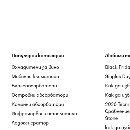
Популярни категории
Любими т
Охладители за вино
Black Frid
Мобилни климатици
Singles Da
Влагоабсорбатори
Как да из
Островни абсорбатори
Как да из
Коминни абсорбатори
2026 Тест 
Сравнение 
Инфрачервени отоплители
Stone
Ледогенератор
как да из