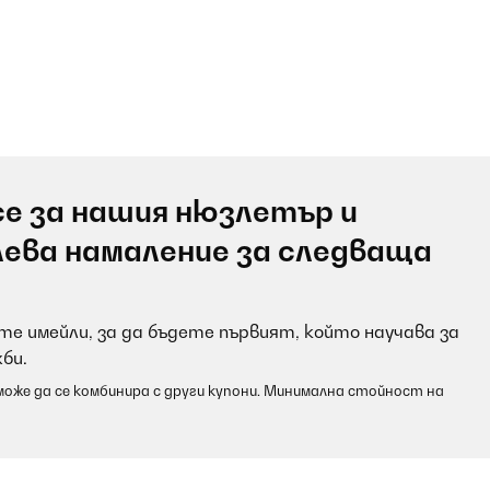
е за нашия нюзлетър и
лева намаление за следваща
е имейли, за да бъдете първият, който научава за
би.
оже да се комбинира с други купони. Минимална стойност на