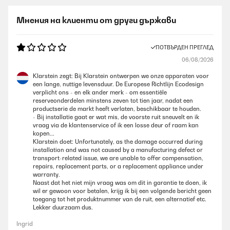
Мнения на клиенти от други държави
ПОТВЪРДЕН ПРЕГЛЕД
06/08/2026
Klarstein zegt: Bij Klarstein ontwerpen we onze apparaten voor
een lange, nuttige levensduur. De Europese Richtlijn Ecodesign
verplicht ons - en elk ander merk - om essentiële
reserveonderdelen minstens zeven tot tien jaar, nadat een
productserie de markt heeft verlaten, beschikbaar te houden.
- Bij installatie gaat er wat mis, de voorste ruit sneuvelt en ik
vraag via de klantenservice of ik een losse deur of raam kan
kopen...
Klarstein doet: Unfortunately, as the damage occurred during
installation and was not caused by a manufacturing defect or
transport-related issue, we are unable to offer compensation,
repairs, replacement parts, or a replacement appliance under
warranty.
Naast dat het niet mijn vraag was om dit in garantie te doen, ik
wil er gewoon voor betalen, krijg ik bij een volgende bericht geen
toegang tot het produktnummer van de ruit, een alternatief etc.
Lekker duurzaam dus.
Ingrid