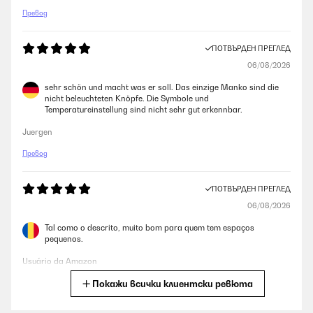
Превод
ПОТВЪРДЕН ПРЕГЛЕД
06/08/2026
sehr schön und macht was er soll. Das einzige Manko sind die
nicht beleuchteten Knöpfe. Die Symbole und
Temperatureinstellung sind nicht sehr gut erkennbar.
Juergen
Превод
ПОТВЪРДЕН ПРЕГЛЕД
06/08/2026
Tal como o descrito, muito bom para quem tem espaços
pequenos.
Usuário da Amazon
Покажи всички клиентски ревюта
Превод