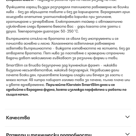
Функцията горещ въздух разпределя топлината равномерно на всички
нива – без да обръщате тавите и без да коригирате. Вграденият грил
осигурява апетитна златистокафява коричка при запичане,
гратиниране и зачервяване. Електронният таймер с автоматично
изключване следи времето вместо Вас – дори когато сте заети с
друго. Температурен диапазон: 50–250 °C.
Вътрешното стъкло на вратата се сваля без инструменти и се
почиства основно и лесно. Халогенното осветление равномерно
осветява вътрешността – виждате готовността на ястието, без да
отваряте вратата. Пет нива за поставяне с хромирани странични
водачи дават максимална гъвкавост за различни форми и тави.
SmartSlim се вписва безупречно зад кухненския фронт – никакво
визуално несъответствие, никакъв безпорядък. Независимо дали
печете всеки ден, приготвяте коледни сладки или вечеря за гости с
много ястия: 49 литра побират голяма тава за печено, пълна плоча или
и двете едновременно.
Поръчайте Klarstein SmartSlim днес и се
сдобийте с вградена фурна, която изглежда перфектно и работи по
същия начин.
Качества
Размери и технически подробности