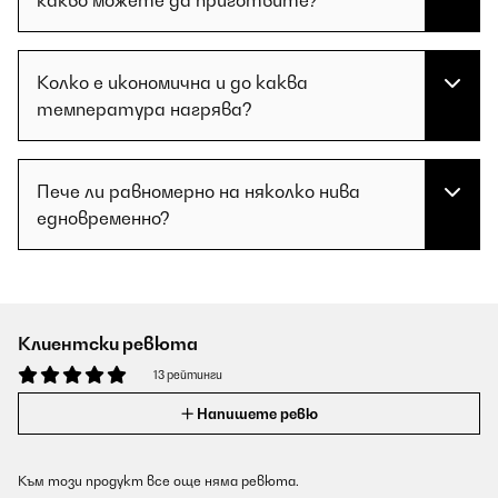
какво можете да приготвите?
Колко е икономична и до каква
температура нагрява?
Пече ли равномерно на няколко нива
едновременно?
Клиентски ревюта
13 рейтинги
Напишете ревю
Към този продукт все още няма ревюта.