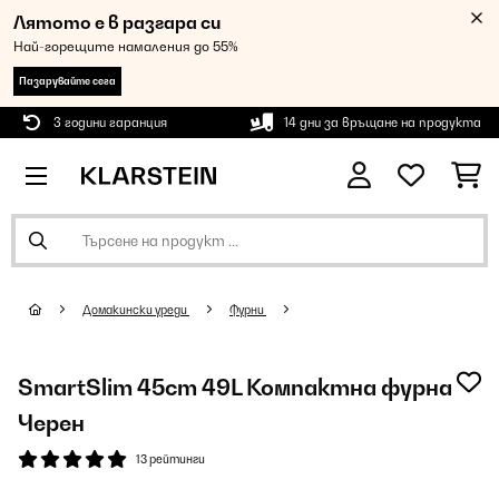
Лятото е в разгара си
Най-горещите намаления до 55%
Пазарувайте сега
3 години гаранция
14 дни за връщане на продукта
Домакински уреди
Фурни
SmartSlim 45cm 49L Компактна фурна
Черен
13 рейтинги