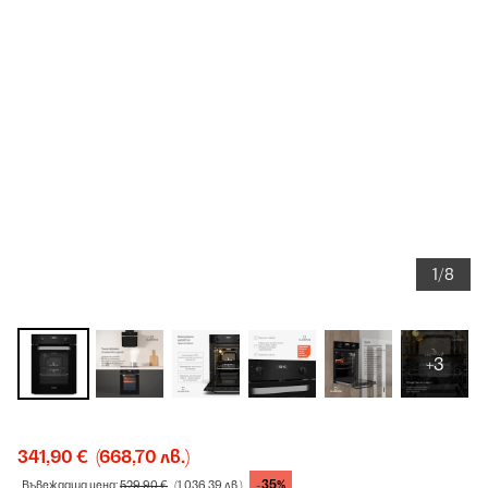
1/8
+3
341,90 €
(668,70 лв.)
-35%
Въвеждаща цена:
529,90 €
(1.036,39 лв.)