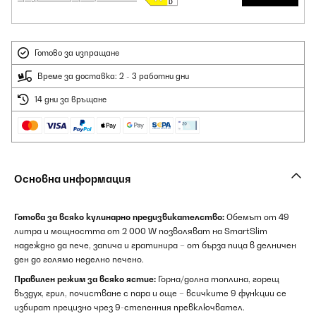
Готово за изпращане
Време за доставка: 2 - 3 работни дни
14 дни за връщане
Основна информация
Готова за всяко кулинарно предизвикателство:
Обемът от 49
литра и мощността от 2 000 W позволяват на SmartSlim
надеждно да пече, запича и гратинира – от бърза пица в делничен
ден до голямо неделно печено.
Правилен режим за всяко ястие:
Горна/долна топлина, горещ
въздух, грил, почистване с пара и още – всичките 9 функции се
избират прецизно чрез 9-степенния превключвател.