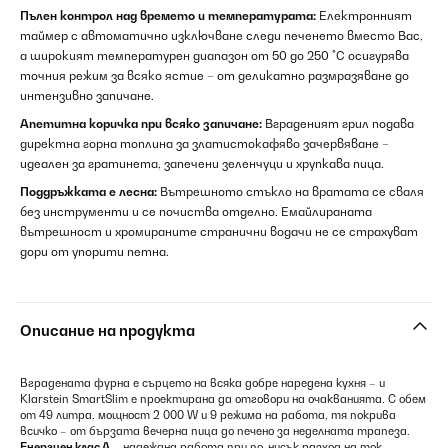
Пълен контрол над времето и температурата:
Електронният
таймер с автоматично изключване следи печенето вместо Вас,
а широкият температурен диапазон от 50 до 250 °C осигурява
точния режим за всяко ястие – от деликатно размразяване до
интензивно запичане.
Апетитна коричка при всяко запичане:
Вграденият грил подава
директна горна топлина за златистокафяво зачервяване –
идеален за гратинета, запечени зеленчуци и хрупкава пица.
Поддръжката е лесна:
Вътрешното стъкло на вратата се сваля
без инструменти и се почиства отделно. Емайлираната
вътрешност и хромираните странични водачи не се страхуват
дори от упорити петна.
Описание на продукта
Вградената фурна е сърцето на всяка добре наредена кухня – и
Klarstein SmartSlim е проектирана да отговори на очакванията. С обем
от 49 литра, мощност 2 000 W и 9 режима на работа, тя покрива
всичко – от бързата вечерна пица до печено за неделната трапеза.
Енергиен клас А
– надеждна работа при по-нисък разход на ток.