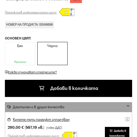
Продуктов информационен лист
НОМЕР НА ПРОДУКТА: 10046696
ОСНОВЕН ЦВЯТ:
Бял
Черно
Налично
Какво означават статусите?
Добави в количката
Достъпен и в друго качество
Купете този продукт използван
290,00 €
(567,19 лв.)
(плюс ДДС)
Добави в
Продуктов информационен лист
количката