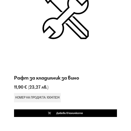
Рафт за хладилник за вино
П
11,90 €
(23,27 лв.)
17
НОМЕР НА ПРОДУКТА: 10047824
НО
Добави в количката