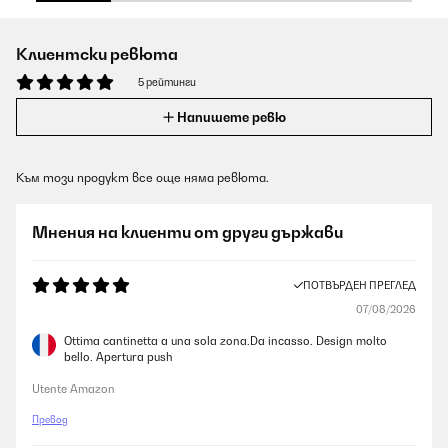
Клиентски ревюта
5 рейтинги
Напишете ревю
Към този продукт все още няма ревюта.
Мнения на клиенти от други държави
ПОТВЪРДЕН ПРЕГЛЕД
07/08/2026
Ottima cantinetta a una sola zona.Da incasso. Design molto
bello. Apertura push
Utente Amazon
Превод