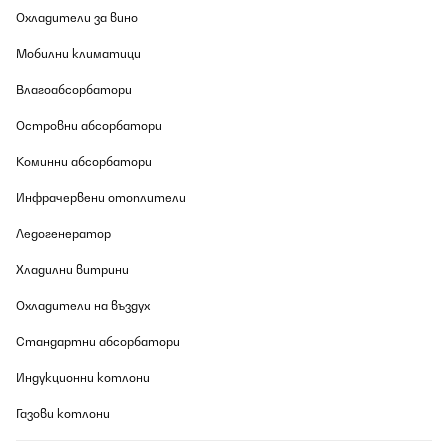
Gesellschaft, dieser Kühlschrank fügt sich nahtlos in die
Охладители за вино
Atmosphäre ein, ohne zu stören.Die Installationsanleitung war
unkompliziert, und ich konnte den Kühlschrank ohne
Мобилни климатици
professionelle Hilfe einbauen. Ich empfehle den Einbau aber
mindestens mit zwei Leuten zu machen, da er schon ein
Stückchen wiegt.
Влагоабсорбатори
Amazon-Benutzer
Островни абсорбатори
Превод
Коминни абсорбатори
Инфрачервени отоплители
Ледогенератор
Хладилни витрини
Охладители на въздух
Стандартни абсорбатори
Индукционни котлони
Газови котлони