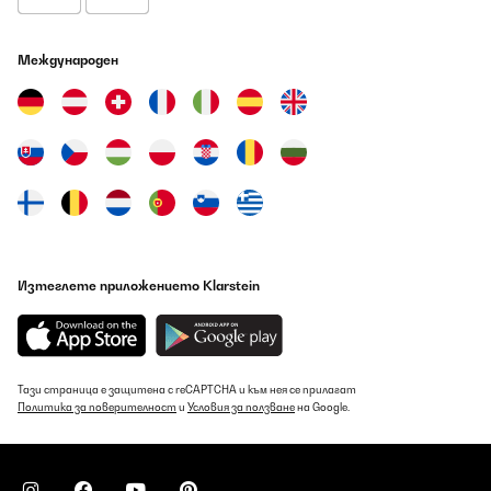
Международен
Изтеглете приложението Klarstein
Тази страница е защитена с reCAPTCHA и към нея се прилагат
Политика за поверителност
и
Условия за ползване
на Google.