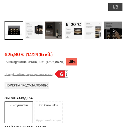
1/8
+3
625,90 €
(1.224,15 лв.)
-35%
Въвеждаща цена:
969,90 €
(1.896,96 лв.)
Продуктов информационен лист
НОМЕР НА ПРОДУКТА: 10046196
ОБЕМ НА МОДЕЛА:
28 бутилки
36 бутилки
Друга комбинация