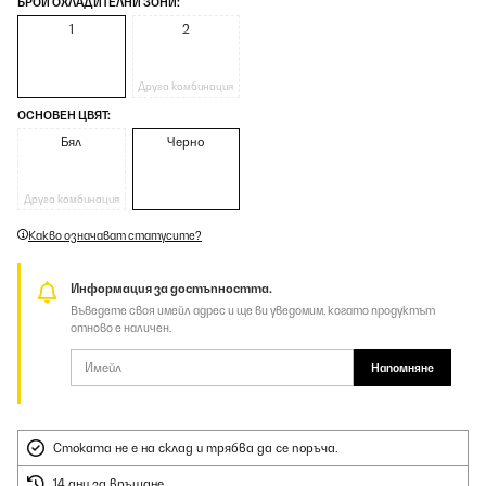
БРОЙ ОХЛАДИТЕЛНИ ЗОНИ:
1
2
Друга комбинация
ОСНОВЕН ЦВЯТ:
Бял
Черно
Друга комбинация
Какво означават статусите?
Информация за достъпността.
Въведете своя имейл адрес и ще ви уведомим, когато продуктът
отново е наличен.
Напомняне
Стоката не е на склад и трябва да се поръча.
14 дни за връщане