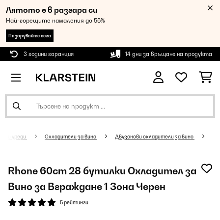
Лятото е в разгара си
Най-горещите намаления до 55%
Пазарувайте сега
3 години гаранция
14 дни за връщане на продукта
нски уреди
Oхладители за вино
Двузонови охладители за вино
Rhone 60cm 28 бутилки Охладител за
Вино за Вграждане 1 Зона Черен
5 рейтинги