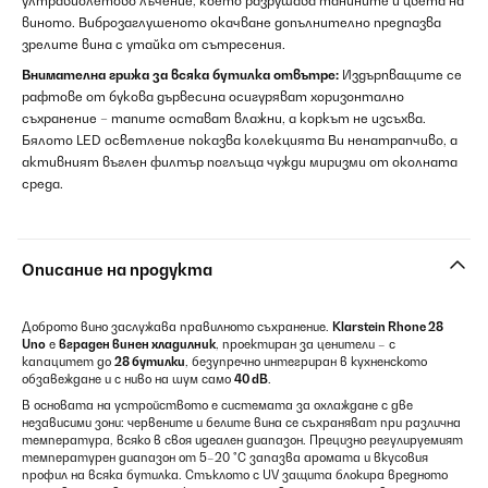
ултравиолетово лъчение, което разрушава танините и цвета на
виното. Виброзаглушеното окачване допълнително предпазва
зрелите вина с утайка от сътресения.
Внимателна грижа за всяка бутилка отвътре:
Издърпващите се
рафтове от букова дървесина осигуряват хоризонтално
съхранение – тапите остават влажни, а коркът не изсъхва.
Бялото LED осветление показва колекцията Ви ненатрапчиво, а
активният въглен филтър поглъща чужди миризми от околната
среда.
Описание на продукта
Доброто вино заслужава правилното съхранение.
Klarstein Rhone 28
Uno
е
вграден винен хладилник
, проектиран за ценители – с
капацитет до
28 бутилки
, безупречно интегриран в кухненското
обзавеждане и с ниво на шум само
40 dB
.
В основата на устройството е системата за охлаждане с две
независими зони: червените и белите вина се съхраняват при различна
температура, всяко в своя идеален диапазон. Прецизно регулируемият
температурен диапазон от 5–20 °C запазва аромата и вкусовия
профил на всяка бутилка. Стъклото с UV защита блокира вредното