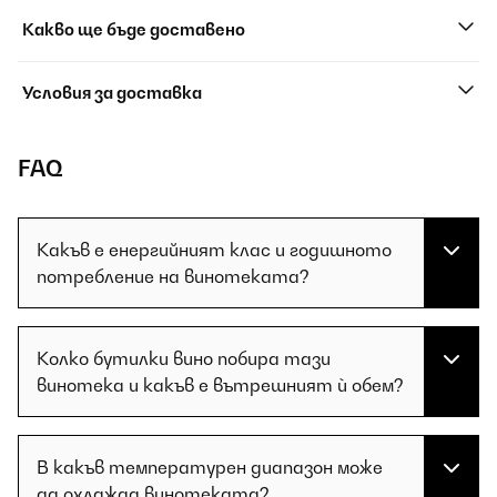
Какво ще бъде доставено
Условия за доставка
FAQ
Какъв е енергийният клас и годишното
потребление на винотеката?
Колко бутилки вино побира тази
винотека и какъв е вътрешният ѝ обем?
В какъв температурен диапазон може
да охлажда винотеката?