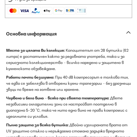
Основна информация
Място за цялата Ви колекция:
Капацитетът от 28 бутилки (62
литра) е достатъчен както за редовната употреба, така и за
сериозното колекционерство – всичко наредено и защитено в
кухненското обзавеждане.
Работи почти безшумно:
При 40 dB компресорът е толкова тих,
че едва се забелязва в отворени кухни-трапезарии – без дразнещи
звуци по време на готвене или хранене.
Червено и бяло вино – всяко при своята температура:
Двете
независими охладителни зони се настройват поотделно в
диапазона 5–20 °C, така че нито едно вино не прави компромис с
идеалните си условия.
Пълна защита за всяка бутилка:
Двойно изолираната врата от
UV защитно стъкло и неръждаема стомана задържа вредното