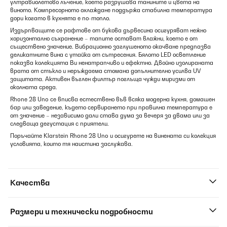
ултравиолетово лъчение, което разрушава танините и цвета на
виното. Компресорното охлаждане поддържа стабилна температура
дори когато в кухнята е по-топло.
Издърпващите се рафтове от букова дървесина осигуряват нежно
хоризонтално съхранение – тапите остават влажни, което е от
съществено значение. Вибрационно заглушеното окачване предпазва
деликатните вина с утайка от сътресения. Бялото LED осветление
показва колекцията Ви ненатрапчиво и ефектно. Двойно изолираната
врата от стъкло и неръждаема стомана допълнително усилва UV
защитата. Активен въглен филтър поглъща чужди миризми от
околната среда.
Rhone 28 Uno се вписва естествено във всяка модерна кухня, домашен
бар или заведение, където сервирането при правилна температура е
от значение – независимо дали става дума за вечеря за двама или за
следваща дегустация с приятели.
Поръчайте Klarstein Rhone 28 Uno и осигурете на винената си колекция
условията, които тя наистина заслужава.
Качества
Размери и технически подробности