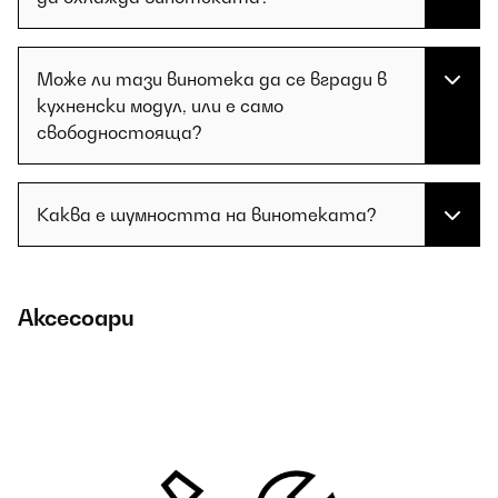
Може ли тази винотека да се вгради в
кухненски модул, или е само
свободностояща?
Каква е шумността на винотеката?
Аксесоари