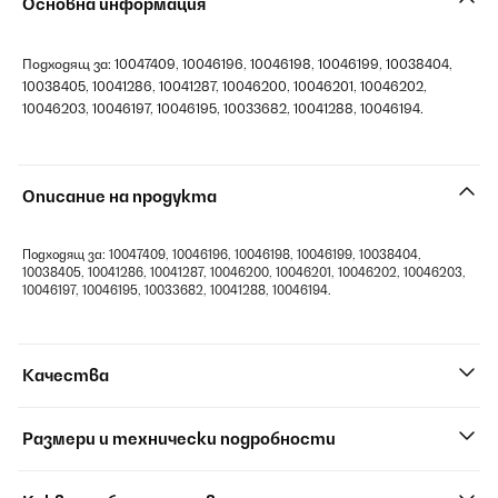
Основна информация
Подходящ за: 10047409, 10046196, 10046198, 10046199, 10038404,
10038405, 10041286, 10041287, 10046200, 10046201, 10046202,
10046203, 10046197, 10046195, 10033682, 10041288, 10046194.
Описание на продукта
Подходящ за: 10047409, 10046196, 10046198, 10046199, 10038404,
10038405, 10041286, 10041287, 10046200, 10046201, 10046202, 10046203,
10046197, 10046195, 10033682, 10041288, 10046194.
Качества
Размери и технически подробности