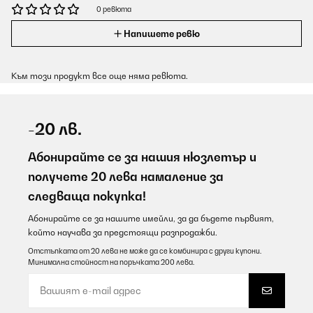
0 ревюта
Напишете ревю
Към този продукт все още няма ревюта.
-20 лв.
Абонирайте се за нашия нюзлетър и
получете 20 лева намаление за
следваща покупка!
Абонирайте се за нашите имейли, за да бъдете първият,
който научава за предстоящи разпродажби.
Отстъпката от 20 лева не може да се комбинира с други купони.
Минимална стойност на поръчката 200 лева.