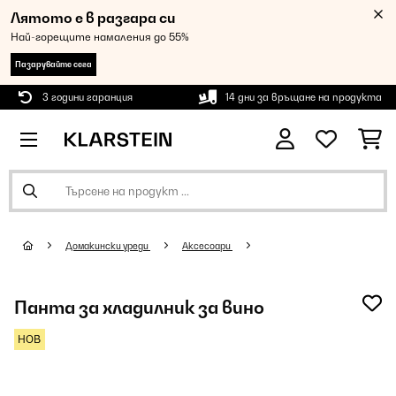
Лятото е в разгара си
Най-горещите намаления до 55%
Пазарувайте сега
3 години гаранция
14 дни за връщане на продукта
Домакински уреди
Аксесоари
Панта за хладилник за вино
НОВ