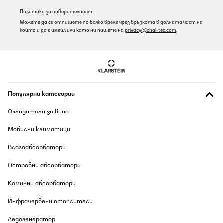
Политика за поверителност
Можете да се отпишете по всяко време чрез връзката в долната част на
който и да е имейл или като ни пишете на
privacy@chal-tec.com
.
Популярни категории
Охладители за вино
Мобилни климатици
Влагоабсорбатори
Островни абсорбатори
Коминни абсорбатори
Инфрачервени отоплители
Ледогенератор