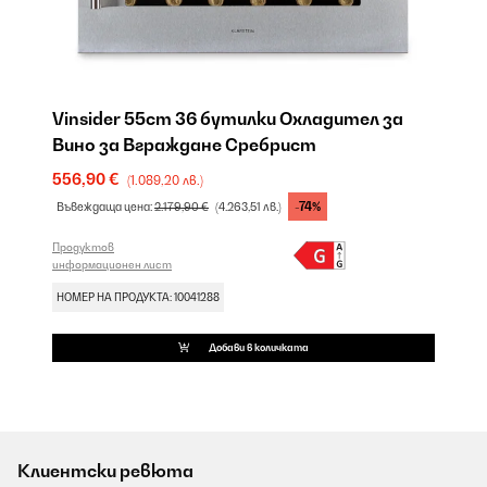
Vinsider 55cm 36 бутилки Охладител за
Вино за Вграждане Сребрист
556,90 €
(1.089,20 лв.)
-74%
Въвеждаща цена:
2.179,90 €
(4.263,51 лв.)
Продуктов
информационен лист
НОМЕР НА ПРОДУКТА: 10041288
Добави в количката
Клиентски ревюта