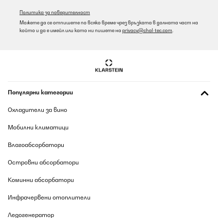
Политика за поверителност
Можете да се отпишете по всяко време чрез връзката в долната част на
който и да е имейл или като ни пишете на
privacy@chal-tec.com
.
Популярни категории
Охладители за вино
Мобилни климатици
Влагоабсорбатори
Островни абсорбатори
Коминни абсорбатори
Инфрачервени отоплители
Ледогенератор