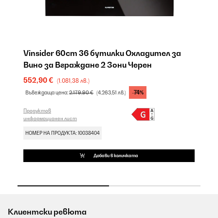
а
Vinsider 60cm 36 бутилки Охладител за
V
Вино за Вграждане 2 Зони Черен
В
552,90 €
5
(1.081,38 лв.)
-74%
Въвеждаща цена:
2.179,90 €
(4.263,51 лв.)
Въ
Продуктов
Пр
информационен лист
ин
НОМЕР НА ПРОДУКТА: 10038404
НО
Добави в количката
Клиентски ревюта