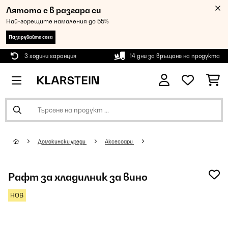
Лятото е в разгара си
Най-горещите намаления до 55%
Пазарувайте сега
3 години гаранция
14 дни за връщане на продукта
Домакински уреди
Аксесоари
Рафт за хладилник за вино
НОВ