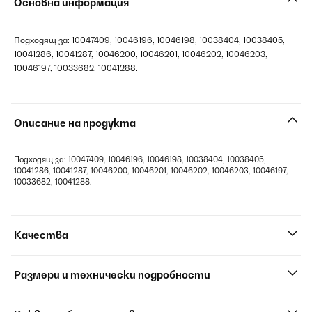
Основна информация
Подходящ за: 10047409, 10046196, 10046198, 10038404, 10038405,
10041286, 10041287, 10046200, 10046201, 10046202, 10046203,
10046197, 10033682, 10041288.
Описание на продукта
Подходящ за: 10047409, 10046196, 10046198, 10038404, 10038405,
10041286, 10041287, 10046200, 10046201, 10046202, 10046203, 10046197,
10033682, 10041288.
Качества
Размери и технически подробности