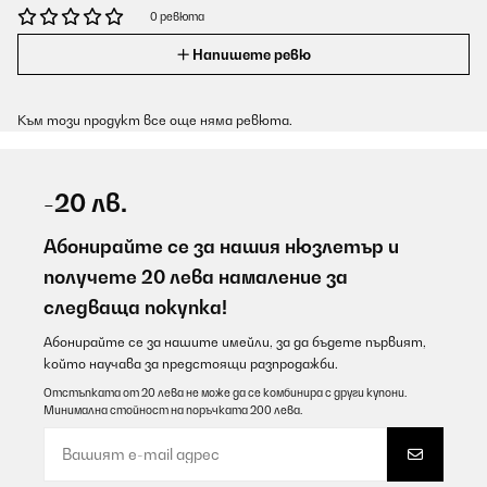
0 ревюта
Напишете ревю
Към този продукт все още няма ревюта.
-20 лв.
Абонирайте се за нашия нюзлетър и
получете 20 лева намаление за
следваща покупка!
Абонирайте се за нашите имейли, за да бъдете първият,
който научава за предстоящи разпродажби.
Отстъпката от 20 лева не може да се комбинира с други купони.
Минимална стойност на поръчката 200 лева.