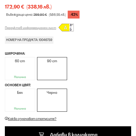
172,90 €
(338,16 лв.)
-42%
Въвеждаща цена:
299,90 €
(586,55 лв.)
Продуктов информационен лист
НОМЕР НА ПРОДУКТА: 10046759
ШИРОЧИНА:
60 cm
90 cm
Налично
ОСНОВЕН ЦВЯТ:
Бял
Черно
Налично
Какво означават статусите?
Добави в количката