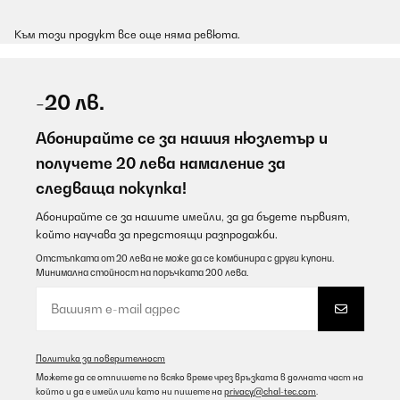
Към този продукт все още няма ревюта.
-20 лв.
Абонирайте се за нашия нюзлетър и
получете 20 лева намаление за
следваща покупка!
Абонирайте се за нашите имейли, за да бъдете първият,
който научава за предстоящи разпродажби.
Отстъпката от 20 лева не може да се комбинира с други купони.
Минимална стойност на поръчката 200 лева.
Политика за поверителност
Можете да се отпишете по всяко време чрез връзката в долната част на
който и да е имейл или като ни пишете на
privacy@chal-tec.com
.