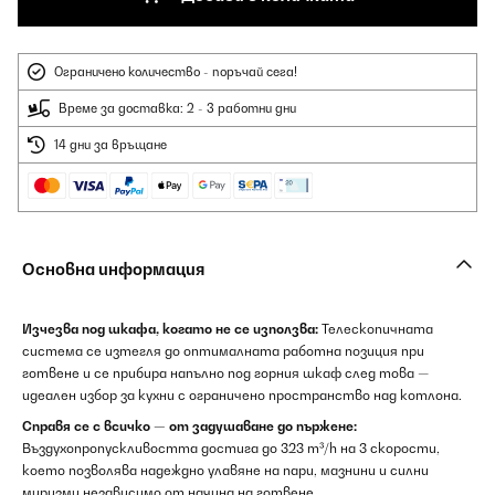
Ограничено количество - поръчай сега!
Време за доставка: 2 - 3 работни дни
14 дни за връщане
Основна информация
Изчезва под шкафа, когато не се използва:
Телескопичната
система се изтегля до оптималната работна позиция при
готвене и се прибира напълно под горния шкаф след това —
идеален избор за кухни с ограничено пространство над котлона.
Справя се с всичко — от задушаване до пържене:
Въздухопропускливостта достига до 323 m³/h на 3 скорости,
което позволява надеждно улавяне на пари, мазнини и силни
миризми независимо от начина на готвене.