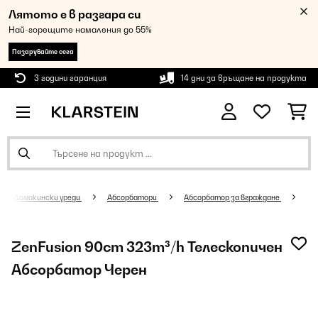
Лятото е в разгара си
Най-горещите намаления до 55%
Пазарувайте сега
3 години гаранция
14 дни за връщане на продукта
Домакински уреди
Абсорбатори
Абсорбатор за вграждане
ZenFusion 90cm 323m³/h Телескопичен
Абсорбатор Черен