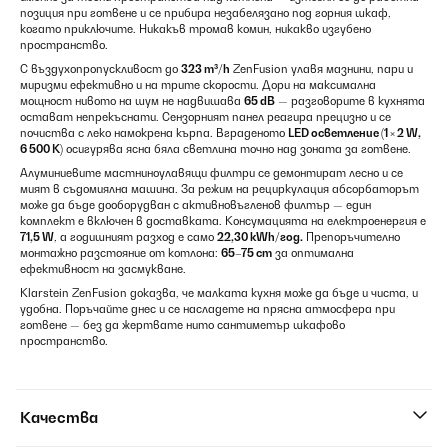
позиция при готвене и се прибира незабелязано под горния шкаф,
когато приключите. Никакъв тромав комин, никакво изгубено
пространство.
С въздухопропускливост до
323 m³/h
ZenFusion улавя мазнини, пари и
миризми ефективно и на трите скорости. Дори на максимална
мощност нивото на шум не надвишава
65 dB
— разговорите в кухнята
остават непрекъснати. Сензорният панел реагира прецизно и се
почиства с леко намокрена кърпа. Вграденото
LED осветление (1 × 2 W,
6 500 K)
осигурява ясна бяла светлина точно над зоната за готвене.
Алуминиевите мастниноулавящи филтри се демонтират лесно и се
мият в съдомиялна машина. За режим на рециркулация абсорбаторът
може да бъде дооборудван с активновъгленов филтър — един
комплект е включен в доставката. Консумацията на електроенергия е
71,5 W
, а годишният разход е само
22,30 kWh/год.
Препоръчително
монтажно разстояние от котлона:
65–75 cm
за оптимална
ефективност на засмукване.
Klarstein ZenFusion доказва, че малката кухня може да бъде и чиста, и
удобна. Поръчайте днес и се насладете на прясна атмосфера при
готвене — без да жертвате нито сантиметър шкафово
пространство.
Качества