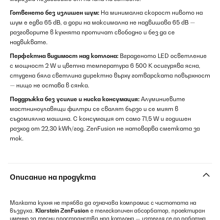
Готвенето без излишен шум:
На минимална скорост нивото на
шум е едва 65 dB, а дори на максимална не надвишава 65 dB —
разговорите в кухнята протичат свободно и без да се
надвиквате.
Перфектна видимост над котлона:
Вграденото LED осветление
с мощност 2 W и цветна температура 6 500 K осигурява ясна,
студена бяла светлина директно върху готварската повърхност
— нищо не остава в сянка.
Поддръжка без усилие и ниска консумация:
Алуминиевите
мастниноулавящи филтри се свалят бързо и се мият в
съдомиялна машина. С консумация от само 71,5 W и годишен
разход от 22,30 kWh/год. ZenFusion не натоварва сметката за
ток.
Описание на продукта
Малката кухня не трябва да означава компромис с чистотата на
въздуха.
Klarstein ZenFusion
е телескопичен абсорбатор, проектиран
именно за тесни пространства над котлона — изтегля се до работна