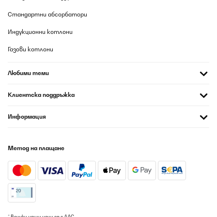
Стандартни абсорбатори
Индукционни котлони
Газови котлони
Любими теми
Клиентска поддръжка
Информация
Метод на плащане
* Всички наши цени са с ДДС.