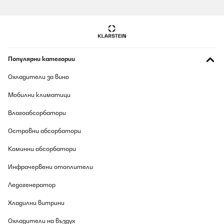
Популярни категории
Охладители за вино
Мобилни климатици
Влагоабсорбатори
Островни абсорбатори
Коминни абсорбатори
Инфрачервени отоплители
Ледогенератор
Хладилни витрини
Охладители на въздух