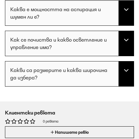
Каква е мощността на аспирация и
шумен ли е?
Как се почиства и какво осветление и
управление има?
Какви са размерите и каква широчина
да избера?
Клиентски ревюта
0 ревюта
Напишете ревю