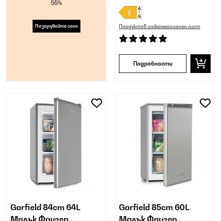
55%
Пазарувайте сега
Продуктов информационен лист
Подробности
Garfield 84cm 64L
Garfield 85cm 60L
Малък Фризер
Малък Фризер