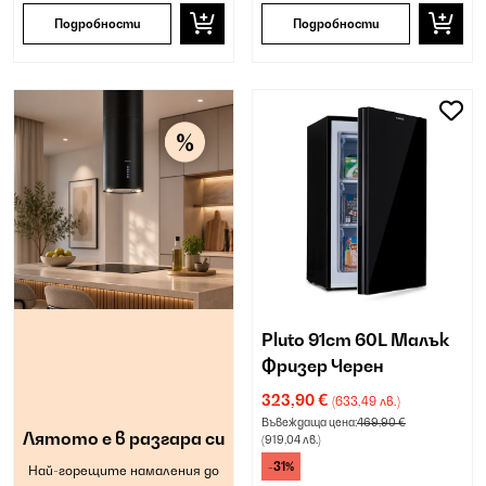
Подробности
Подробности
Pluto 91cm 60L Малък
Фризер Черен
323,90 €
(633,49 лв.)
Въвеждаща цена:
469,90 €
Лятото е в разгара си
(919,04 лв.)
-31%
Най-горещите намаления до