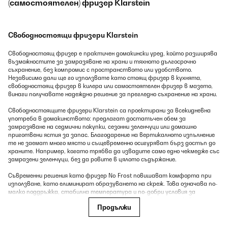
(самостоятелен) фризер Klarstein
Свободностоящи фризери Klarstein
Свободностоящ фризер е практичен домакински уред, който разширява
възможностите за замразяване на храни и тяхното дългосрочно
съхранение, без компромис с пространството или удобството.
Независимо дали ще го използвате като стоящ фризер в кухнята,
свободностоящ фризер в килера или самостоятелен фризер в мазето,
винаги получавате надеждно решение за прегледно съхранение на храни.
Свободностоящите фризери Klarstein са проектирани за всекидневна
употреба в домакинството: предлагат достатъчен обем за
замразяване на седмични покупки, сезонни зеленчуци или домашно
приготвени ястия за запас. Благодарение на вертикалното изпълнение
те не заемат много място и същевременно осигуряват бърз достъп до
храните. Например, когато трябва да извадите само едно чекмедже със
замразени зеленчуци, без да ровите в цялото съдържание.
Съвременни решения като фризер No Frost повишават комфорта при
използване, като елиминират образуването на скреж. Това означава по-
малко поддръжка, стабилна температура и по-добри условия за
съхранение на храните без изсушаване или залепване на опаковките.
Продължи
Свободностоящ фризер по този начин представлява идеалния избор за
всеки, който иска храните му да бъдат съхранявани дългосрочно
безопасно, хигиенично и винаги подръка.