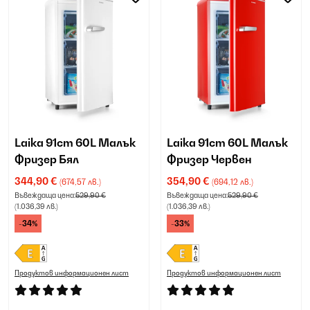
Laika 91cm 60L Малък
Laika 91cm 60L Малък
Фризер Бял
Фризер Червен
344,90 €
354,90 €
(674,57 лв.)
(694,12 лв.)
Въвеждаща цена:
529,90 €
Въвеждаща цена:
529,90 €
(1.036,39 лв.)
(1.036,39 лв.)
-34%
-33%
Продуктов информационен лист
Продуктов информационен лист