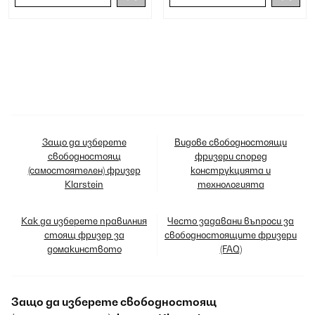
Защо да изберете
Видове свободностоящи
свободностоящ
фризери според
(самостоятелен) фризер
конструкцията и
Klarstein
технологията
Как да изберете правилния
Често задавани въпроси за
стоящ фризер за
свободностоящите фризери
домакинството
(FAQ)
Защо да изберете свободностоящ