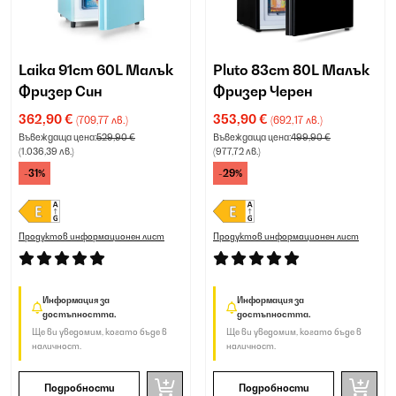
Laika 91cm 60L Малък
Pluto 83cm 80L Малък
Фризер Син
Фризер Черен
362,90 €
353,90 €
(709,77 лв.)
(692,17 лв.)
Въвеждаща цена:
529,90 €
Въвеждаща цена:
499,90 €
(1.036,39 лв.)
(977,72 лв.)
-31%
-29%
Продуктов информационен лист
Продуктов информационен лист
Информация за
Информация за
достъпността.
достъпността.
Ще ви уведомим, когато бъде в
Ще ви уведомим, когато бъде в
наличност.
наличност.
Подробности
Подробности