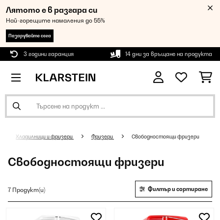
Лятото е в разгара си
Най-горещите намаления до 55%
Пазарувайте сега
3 години гаранция
14 дни за връщане на продукта
Хладилници и фризери
Фризери
Свободностоящи фризери
Свободностоящи фризери
Филтър и сортиране
7 Продукт(и)