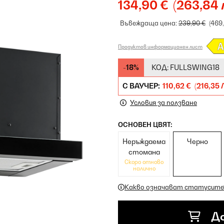
134,90 €
(263,84 
Въвеждаща цена:
239,90 €
(469
Продуктов информационен лист
-18%
КОД:
FULLSWING18
С ВАУЧЕР:
110,62 €
(216,35 
Условия за ползване
ОСНОВЕН ЦВЯТ:
Неръждаема
Черно
стомана
Скоро отново
налично
Какво означават статусите
До