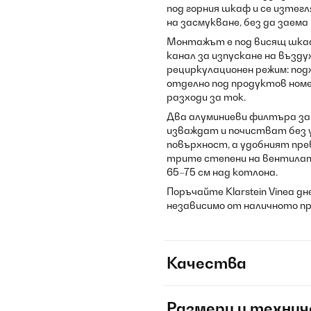
под горния шкаф и се изтег
на засмукване, без да заема
Монтажът е под висящ шкаф
канал за изпускане на възду
рециркулационен режим: по
отделно под продуктов номе
разходи за ток.
Два алуминиеви филтъра за 
изваждат и почистват без 
повърхност, а удобният пр
трите степени на вентилат
65–75 см над котлона.
Поръчайте Klarstein Vinea д
независимо от наличното п
Качества
Размери и технич