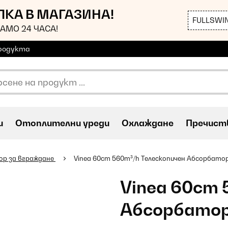
ЪПКА В МАГАЗИНА!
FULLSWI
АМО 24 ЧАСА!
продукта
и
Oтоплителни уреди
Охлаждане
Пречиств
ор за вграждане
Vinea 60cm 560m³/h Телескопичен Абсорбато
Vinea 60cm 
Абсорбатор