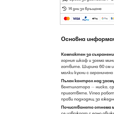
14 дни за връщане
Основна информа
Компактен за съхранение
горния шкаф и заема мин
готвите. Ширина 60 см и 
малки кухни с ограничен
Пълен контрол над засм
вентилатора — ниска, ср
приготвяте. Vinea работ
прави подходящ за ежедн
Почистването отнема 
се изваждат с едно движ