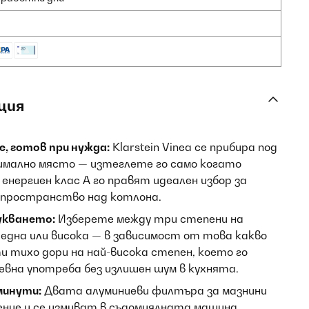
ция
, готов при нужда:
Klarstein Vinea се прибира под
имално място — изтеглете го само когато
енергиен клас А го правят идеален избор за
о пространство над котлона.
укването:
Изберете между три степени на
една или висока — в зависимост от това какво
и тихо дори на най-висока степен, което го
евна употреба без излишен шум в кухнята.
минути:
Двата алуминиеви филтъра за мазнини
ение и се измиват в съдомиялната машина.