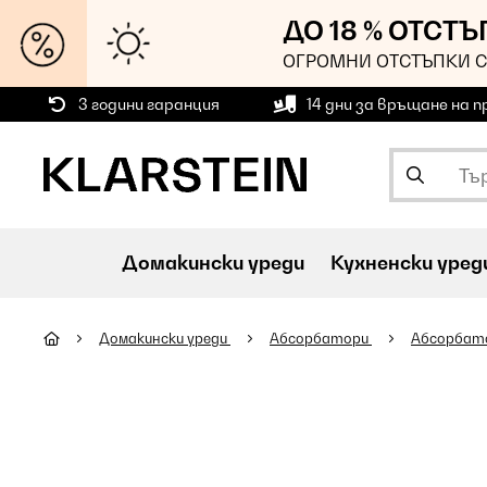
ДО 18 % ОТСТ
ОГРОМНИ ОТСТЪПКИ С
3 години гаранция
14 дни за връщане на 
Домакински уреди
Кухненски уред
Домакински уреди
Абсорбатори
Абсорбат