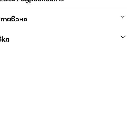
ставено
вка