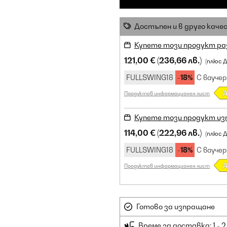
Достъпен и в друго каче
Купете този продукт ра
121,00 €
(236,66 лв.)
(плюс 
FULLSWING18
-18%
С ваучер
Продуктов информационен лист
Купете този продукт из
114,00 €
(222,96 лв.)
(плюс 
FULLSWING18
-18%
С ваучер
Продуктов информационен лист
Готово за изпращане
Време за доставка: 1 - 