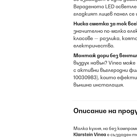
Вграденото LED осветлен
гладкият лицев панел се и
Ниска сметка за ток все
значително по-малко еле
класове — разлика, която
електричество.
Монтаж дори без вентил
въздух навън? Vinea може
с активни въглеродни фи
10030983), които ефекти
външна инсталация.
Описание на прод
Малка кухня, но без компром
Klarstein Vinea
е създаден т