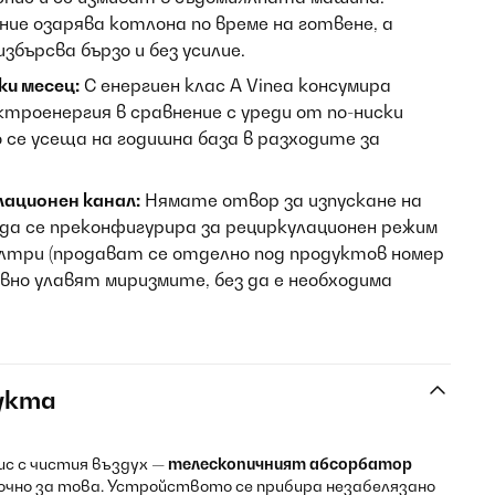
ие озарява котлона по време на готвене, а
збърсва бързо и без усилие.
ки месец:
С енергиен клас А Vinea консумира
ктроенергия в сравнение с уреди от по-ниски
 се усеща на годишна база в разходите за
ационен канал:
Нямате отвор за изпускане на
 да се преконфигурира за рециркулационен режим
лтри (продават се отделно под продуктов номер
вно улавят миризмите, без да е необходима
укта
ис с чистия въздух —
телескопичният абсорбатор
очно за това. Устройството се прибира незабелязано