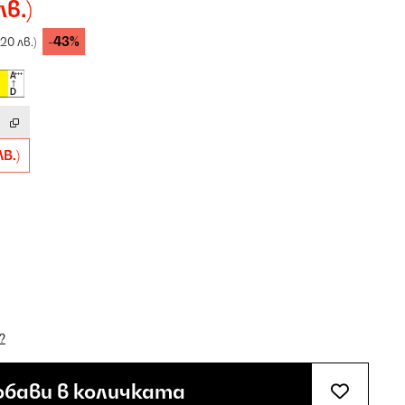
лв.)
-43%
,20 лв.)
ЛВ.)
?
бави в количката