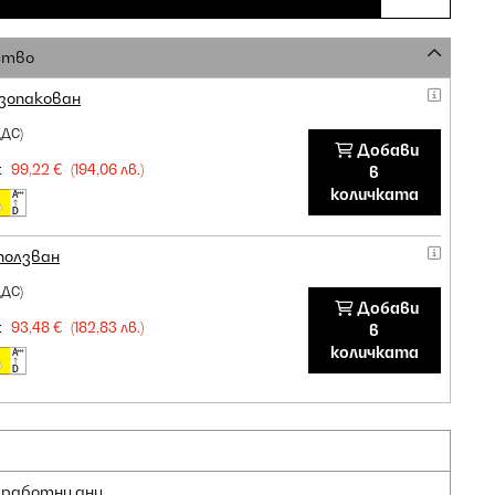
ство
зопакован
ДДС)
Добави
:
99,22 €
(194,06 лв.)
в
количката
ползван
ДДС)
Добави
:
93,48 €
(182,83 лв.)
в
количката
2 работни дни