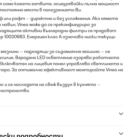
ля само когато готвите, осигурявайки пълна мощност
 постоянно място в полезрението Ви.
 или рафт — директно и без усложнения. Ако нямате
х навън, Vinea може да се преконфигурира за
дходящите активни въглеродни филтри се продават
р 10030983. Енергиен клас А означава ниски текущи
мазнини — подходящи за съдомиялна машина — се
усилие. Вградено LED осветление озарява работната
евключвател на лицевия панел управлява светлината и
ора. За оптимална ефективност монтирайте Vinea на
нес и се насладете на свеж въздух в кухнята —
ространство.
ески подробности