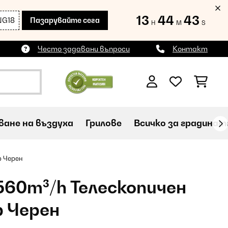
13
44
41
NG18
Пазарувайте сега
H
M
S
Често задавани въпроси
Контакт
ане на въздуха
Грилове
Всичко за градинат
р Черен
560m³/h Телескопичен
 Черен