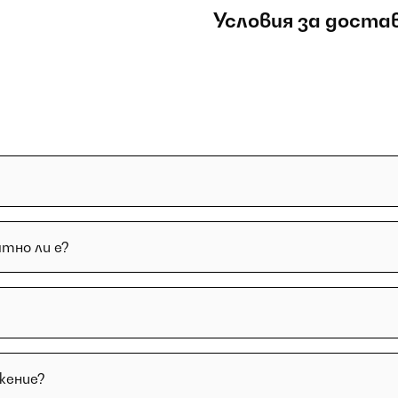
Условия за доста
тно ли е?
жение?