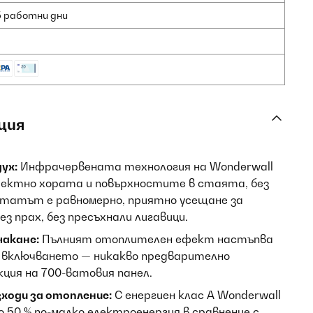
5 работни дни
ция
ух:
Инфрачервената технология на Wonderwall
иректно хората и повърхностите в стаята, без
ултатът е равномерно, приятно усещане за
ез прах, без пресъхнали лигавици.
чакане:
Пълният отоплителен ефект настъпва
т включването — никакво предварително
кция на 700-ватовия панел.
ходи за отопление:
С енергиен клас А Wonderwall
до 50 % по-малко електроенергия в сравнение с