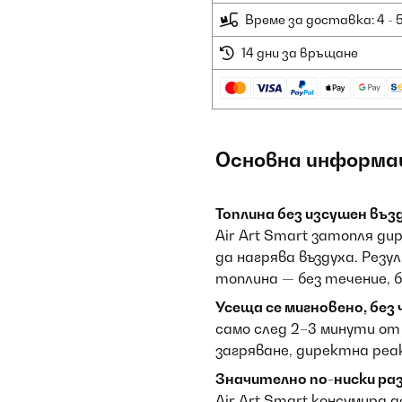
Време за доставка: 4 - 
14 дни за връщане
Основна информа
Топлина без изсушен възд
Air Art Smart затопля д
да нагрява въздуха. Рез
топлина — без течение, б
Усеща се мигновено, без 
само след 2–3 минути о
загряване, директна реа
Значително по-ниски раз
Air Art Smart консумира 