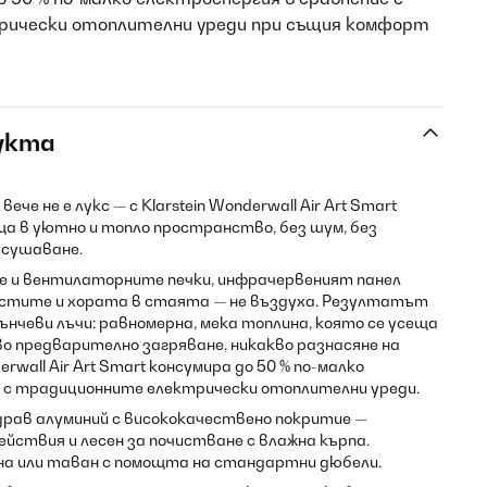
рически отоплителни уреди при същия комфорт
укта
е не е лукс — с Klarstein Wonderwall Air Art Smart
а в уютно и топло пространство, без шум, без
зсушаване.
е и вентилаторните печки, инфрачервеният панел
стите и хората в стаята — не въздуха. Резултатът
ънчеви лъчи: равномерна, мека топлина, която се усеща
во предварително загряване, никакво разнасяне на
erwall Air Art Smart консумира до 50 % по-малко
е с традиционните електрически отоплителни уреди.
драв алуминий с висококачествено покритие —
ействия и лесен за почистване с влажна кърпа.
на или таван с помощта на стандартни дюбели.