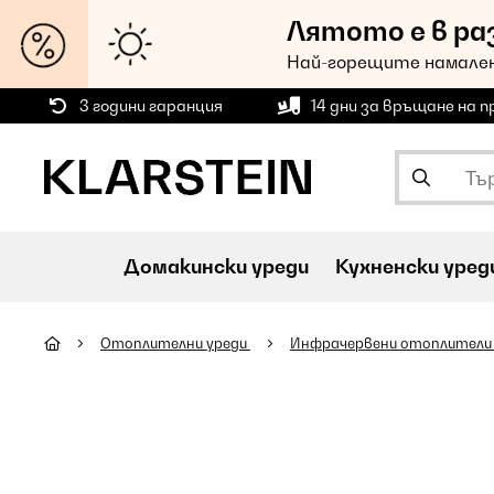
Лятото е в ра
Най-горещите намален
3 години гаранция
14 дни за връщане на 
Домакински уреди
Кухненски уред
Oтоплителни уреди
Инфрачервени отоплител