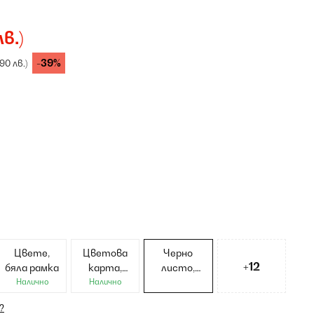
в.)
-39%
90 лв.)
Цвете,
Цветова
Черно
+12
бяла рамка
карта,
листо,
черна
бяла рамка
Налично
Налично
рамка
?