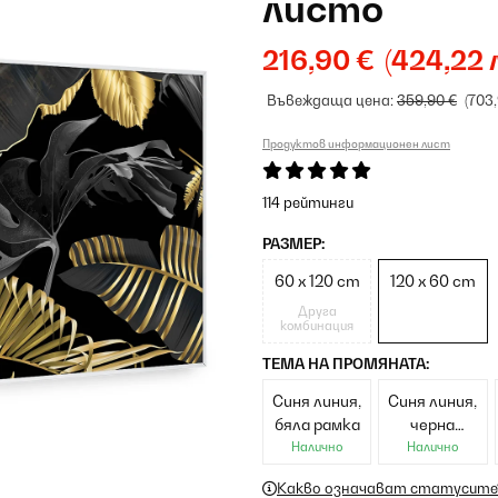
листо
216,90 €
(424,22 л
Въвеждаща цена:
359,90 €
(703,
Продуктов информационен лист
114 рейтинги
РАЗМЕР:
60 x 120 cm
120 x 60 cm
Друга
комбинация
ТЕМА НА ПРОМЯНАТА:
Синя линия,
Синя линия,
бяла рамка
черна
рамка
Налично
Налично
Какво означават статусите