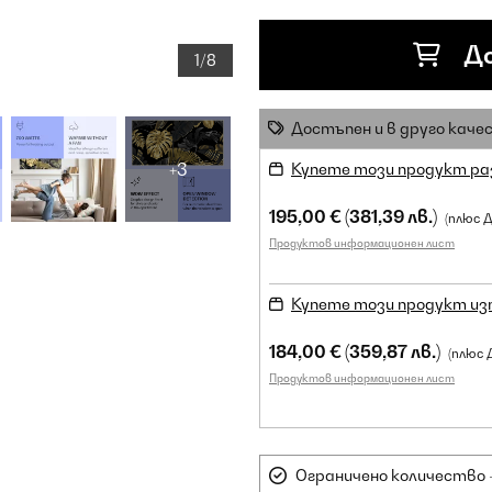
До
1/8
Достъпен и в друго каче
+3
Купете този продукт ра
195,00 €
(381,39 лв.)
(плюс 
Продуктов информационен лист
Купете този продукт из
184,00 €
(359,87 лв.)
(плюс 
Продуктов информационен лист
Ограничено количество -