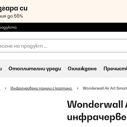
згара си
ия до 55%
продукта
и
Oтоплителни уреди
Охлаждане
Пречиств
и
Инфрачервени панели с картина
Wonderwall Air Art Sma
Wonderwall A
инфрачерве