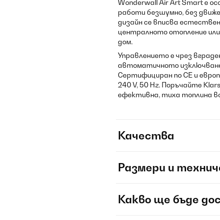
Wonderwall Air Art Smart е о
работи безшумно, без движе
дизайн се вписва естествен
централното отопление или
дом.
Управлението е чрез вград
автоматичното изключване 
Сертифициран по CE и европ
240 V, 50 Hz. Поръчайте Klars
ефективна, тиха топлина вс
Качества
Размери и технич
Какво ще бъде до