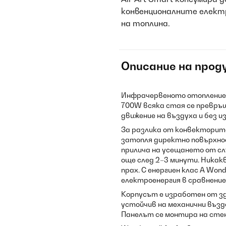
конвенционалните елект
на топлина.
Описание на прод
Инфрачервеното отопление веч
700W всяка стая се превръщ
движение на въздуха и без и
За разлика от конвекторит
затопля директно повърхно
прилича на усещането от сл
още след 2–3 минути. Никак
прах. С енергиен клас А Wond
електроенергия в сравнени
Корпусът е изработен от з
устойчив на механични възд
Панелът се монтира на сте