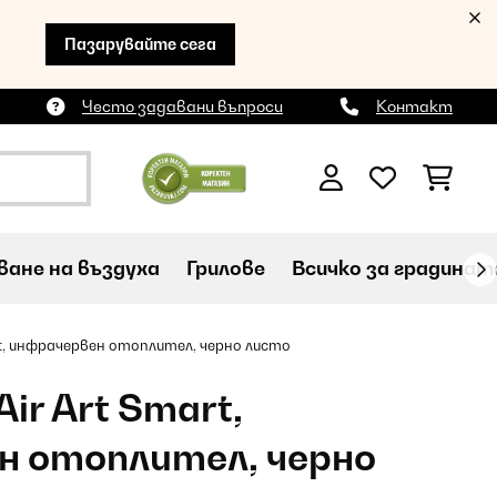
Пазарувайте сега
Често задавани въпроси
Контакт
ане на въздуха
Грилове
Всичко за градинат
rt, инфрачервен отоплител, черно листо
ir Art Smart,
н отоплител, черно