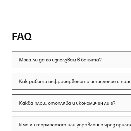
FAQ
Мога ли да го използвам в банята?
Как работи инфрачервеното отопление и прия
Каква площ отоплява и икономичен ли е?
Има ли термостат или управление чрез прило