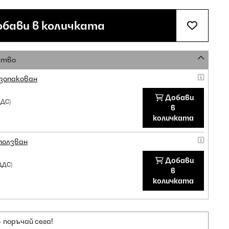
бави в количката
ство
зопакован
Добави
ДДС)
в
количката
ползван
Добави
ДДС)
в
количката
 поръчай сега!