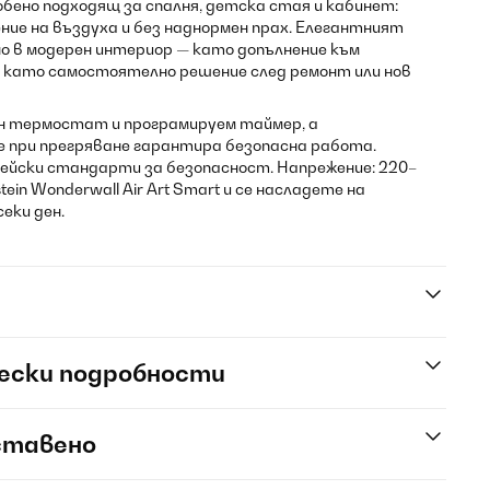
собено подходящ за спалня, детска стая и кабинет:
ние на въздуха и без наднормен прах. Елегантният
о в модерен интериор — като допълнение към
 като самостоятелно решение след ремонт или нов
ен термостат и програмируем таймер, а
при прегряване гарантира безопасна работа.
ейски стандарти за безопасност. Напрежение: 220–
tein Wonderwall Air Art Smart и се насладете на
еки ден.
ески подробности
ставено