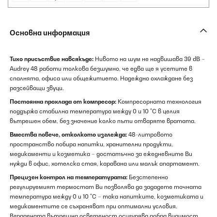
Основна информация
Тихо присъствие навсякъде:
Нивото на шум не надвишава 39 dB –
Audrey 48 работи толкова безшумно, че едва ще я усетите в
спалнята, офиса или общежитието. Надеждно охлаждане без
разсейващи звуци.
Постоянна прохлада от компресор:
Компресорната технология
поддържа стабилна температура между 0 и 10 °C в целия
вътрешен обем, без значение колко пъти отваряте вратата.
Вмества повече, отколкото изглежда:
48-литровото
пространство побира напитки, хранителни продукти,
медикаменти и козметика – достатъчно за ежедневните Ви
нужди в офис, хотелска стая, каравана или малък апартамент.
Прецизен контрол на температурата:
Безстепенно
регулируемият термостат Ви позволява да зададете точната
температура между 0 и 10 °C – така напитките, козметиката и
медикаментите се съхраняват при оптимални условия.
Вградената вътрешна осветеност осигурява добра видимост