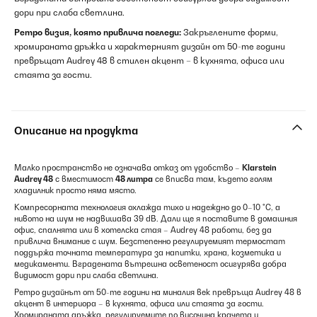
дори при слаба светлина.
Ретро визия, която привлича погледи:
Закръглените форми,
хромираната дръжка и характерният дизайн от 50-те години
превръщат Audrey 48 в стилен акцент – в кухнята, офиса или
стаята за гости.
Описание на продукта
Малко пространство не означава отказ от удобство –
Klarstein
Audrey 48
с вместимост
48 литра
се вписва там, където голям
хладилник просто няма място.
Компресорната технология охлажда тихо и надеждно до 0–10 °C, а
нивото на шум не надвишава 39 dB. Дали ще я поставите в домашния
офис, спалнята или в хотелска стая – Audrey 48 работи, без да
привлича внимание с шум. Безстепенно регулируемият термостат
поддържа точната температура за напитки, храна, козметика и
медикаменти. Вградената вътрешна осветеност осигурява добра
видимост дори при слаба светлина.
Ретро дизайнът от 50-те години на миналия век превръща Audrey 48 в
акцент в интериора – в кухнята, офиса или стаята за гости.
Хромираната дръжка, регулируемите по височина крачета и