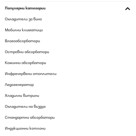
Превод
Популярни категории
ПОТВЪРДЕН ПРЕГЛЕД
Охладители за вино
09/08/2026
Мобилни климатици
Un premier retour de l'appareil car la façade comportait de
légers petits impacts. Le SAV été très efficace en envoyant un
Влагоабсорбатори
transporteur dès le lendemain pour le retour. Le nouveau frigo est
arrivé très rapidement. Le look est très sympa, appareil
Островни абсорбатори
silencieux. On aurait aimé une poignée inox, celle-ci est en
plastique recouvert d'une feuille argent, dommage... Attention
cependant, l'ouverture n'est pas réversible comme signalé dans le
Коминни абсорбатори
descriptif : la porte est en effet déjà percée pour recevoir la
poignée en haut à gauche. La façade est une peinture glacée, très
Инфрачервени отоплители
bel effet (par contre pas de possibilité de mettre des aimants ou
magnets).
Ледогенератор
Utilisateur d'Amazon
Хладилни витрини
Превод
Охладители на въздух
ПОТВЪРДЕН ПРЕГЛЕД
Стандартни абсорбатори
09/08/2026
Индукционни котлони
Très beau produit qui correspond à ce que je souhaitais.