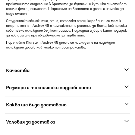
практичното отделение в вратата за бутилки и кутийки съчетават
стил с функционалност. Шарнирът на вратата е десен и не може да
бъде сменен.
Студентско общежитие, офис, хотелска стая, каравана или малък
апартамент – Audrey 48 е компактното решение за всеки, който иска
собствено охлаждане без компромиси. Подходящ избор и като подарък
за нов дом или при обзавеждане за първи път.
Поръчайте Klarstein Audrey 48 днес и се насладете на надеждно
охлаждане дори в най-малкото пространство.
Качества
Размери и технически подробности
Какво ще бъде доставено
Условия за доставка