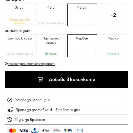
КАПАЦИТЕТ:
37 Ltr
48 L
48 Ltr
+2
Скоро отново
налично
Друга комбинация
ОСНОВЕН ЦВЯТ:
Винтидж крем
Пастелно
Червен
Черно
синьо
Друга комбинация
Налично
Налично
Какво означават статусите?
Добави в количката
Готово за изпращане
Време за доставка: 4 - 5 работни дни
14 дни за връщане