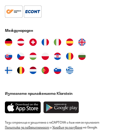
Aufstellplatz. Preisleistung: Hübsch / schöner Blickfang,
Verbraucher gut, aber Kaufpreis hoch, Funktionalität nur teils.
Amazon-Benutzer
Превод
Международен
ПОТВЪРДЕН ПРЕГЛЕД
09/08/2026
Leise, sehr gut im Verbrauch, nur dumm dass für den Stellort die
Tür-Schaniere links ummontiert werden sollten, was nicht
möglich ist. Der Hersteller hat die Punkte zur Montage, dem
Wechsel zum Tür öffnen, inkl. Gebrauchsanweisung gefertigt. Die
Schrauben an der Tür selbst lassen sich nicht lösen. Mit Kraft
bleibt das Resultat aus, jedoch der Bit vom Schrauber gebrochen.
Somit kommt der Kühlschrank an einen weniger gewünschten
Изтеглете приложението Klarstein
Aufstellplatz.Preisleistung: Hübsch / schöner Blickfang,
Verbraucher gut, aber Kaufpreis hoch, Funktionalität nur teils.
Amazon-Benutzer
Превод
Тази страница е защитена с reCAPTCHA и към нея се прилагат
Политика за поверителност
и
Условия за ползване
на Google.
ПОТВЪРДЕН ПРЕГЛЕД