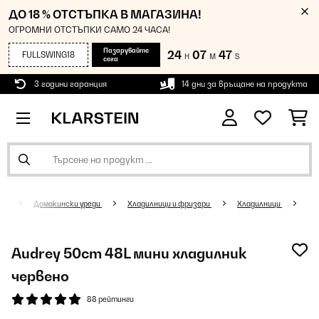
ДО 18 % ОТСТЪПКА В МАГАЗИНА!
ОГРОМНИ ОТСТЪПКИ САМО 24 ЧАСА!
Пазарувайте
24
07
46
FULLSWING18
H
M
S
сега
3 години гаранция
14 дни за връщане на продукта
Домакински уреди
Хладилници и фризери
Хладилници
Audrey 50cm 48L мини хладилник
червено
88 рейтинги