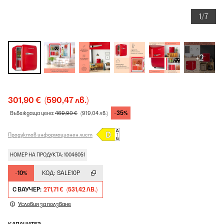
1/7
+2
301,90 €
(590,47 лв.)
-35%
Въвеждаща цена:
469,90 €
(919,04 лв.)
Продуктов информационен лист
НОМЕР НА ПРОДУКТА: 10046051
-10%
КОД:
SALE10P
С ВАУЧЕР:
271,71 €
(531,42 ЛВ.)
Условия за ползване