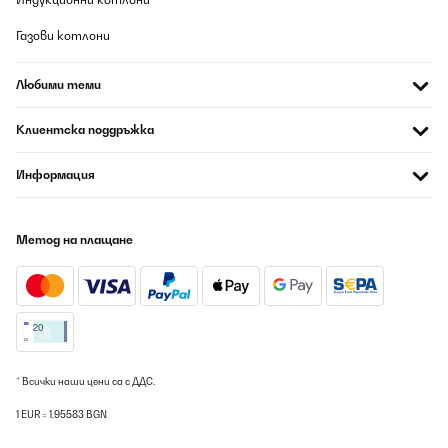
Eetkamer
Газови котлони
Amazon-Benutzer
Любими теми
Превод
Клиентска поддръжка
ПОТВЪРДЕН ПРЕГЛЕД
09/08/2026
Информация
Installation war kein Problem mit den beigelegten Schrauben. Auf
der niedrigsten Stufe ist er angenehm leise und bewegt eine gute
Summe an Luft, auf mittel und hoch sieht’s dan schon anders aus
Метод на плащане
finde aber das die niedrige Stufe ausreicht zumindest für diesen
Sommer. Die Kontrolle Einheit für die Wand ist ok nur kommt die
in Eierschalenweiss was nich wirklich passt farblich aber hey
Geschmackssache.
Amazon-Benutzer
Превод
* Всички наши цени са с ДДС.
ПОТВЪРДЕН ПРЕГЛЕД
1 EUR = 1.95583 BGN
09/08/2026