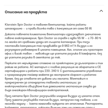
Описание на продукта
Klarstein Spin Doctor е таванен вентилатор, който работи
целогодишно — и прави всичко това с консумация от само 55 W.
Докато повечето климатични вентилатори изразходват значително
повече електроенергия, Spin Doctor се справя с едва 55 W — с 70–80 %
по-малко от сравними уреди от същата категория. При тази
пестелива консумация той придвижва до 9 963 m³/h въздух и го
разпределя равномерно в цялото помещение. Хол, спалня или просторен
офис с висок таван — навсякъде ще усетите разлика в комфорта, без
да усетите разлика в сметката за ток.
Перките от неръждаема стомана са проектирани за дълготраен и тих
режим на работа. AC моторът с плавна регулация на оборотите е CE
сертифициран и работи при 220–240 V. С дистанционното управление
с програмируем таймер можете да настроите скорост и работно
време, без да ставате от дивана или леглото. Монтажът е
предназначен за стандартни тавански инсталации; за
електрическото свързване към домашната инсталация следва да
бъде ангажиран квалифициран електротехник.
През лятото Spin Doctor разпръсква хладния въздух из цялата стая.
През зимата разбърква топлия въздух, натрупан под тавана, и го
насочва надолу — което намалява нуждата от отопление. Ресторанти,
кафенета, трапезарии, покрити външни зони или домашни стаи с