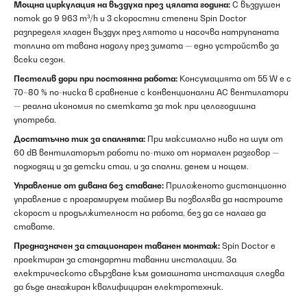
Мощна циркулация на въздуха през цялата година:
С въздушен
поток до 9 963 m³/h и 3 скоростни степени Spin Doctor
разпределя хладен въздух през лятото и насочва натрупаната
топлина от тавана надолу през зимата — едно устройство за
всеки сезон.
Пестелив дори при постоянна работа:
Консумацията от 55 W е с
70–80 % по-ниска в сравнение с конвенционални AC вентилатори
— реална икономия по сметката за ток при целогодишна
употреба.
Достатъчно тих за спалнята:
При максимално ниво на шум от
60 dB вентилаторът работи по-тихо от нормален разговор —
подходящ и за детски стаи, и за спални, денем и нощем.
Управление от дивана без ставане:
Приложеното дистанционно
управление с програмируем таймер Ви позволява да настроите
скорост и продължителност на работа, без да се налага да
ставате.
Предназначен за стационарен таванен монтаж:
Spin Doctor е
проектиран за стандартни таванни инсталации. За
електрическото свързване към домашната инсталация следва
да бъде ангажиран квалифициран електротехник.