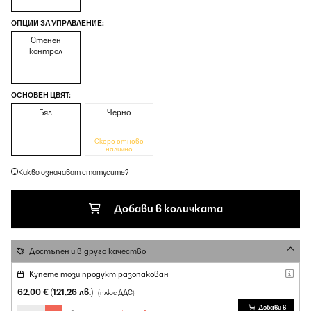
ОПЦИИ ЗА УПРАВЛЕНИЕ:
Стенен
контрол
ОСНОВЕН ЦВЯТ:
Бял
Черно
Скоро отново
налично
Какво означават статусите?
Добави в количката
Достъпен и в друго качество
Купете този продукт разопакован
62,00 €
(121,26 лв.)
(плюс ДДС)
Добави в