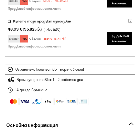
SALE15P
-15%
С ваучер:
52,70 €
(103,07 лв.)
количката
Продуктов информационен лист
Купете този продукт използван
48,99 €
(95,82 лв.)
(плюс ДДС)
Добави в
SALE15P
-15%
С ваучер:
41,64 €
(81,44 лв.)
количката
Продуктов информационен лист
Ограничено количество - поръчай сега!
Време за доставка: 1 - 2 работни дни
14 дни за връщане
Основна информация