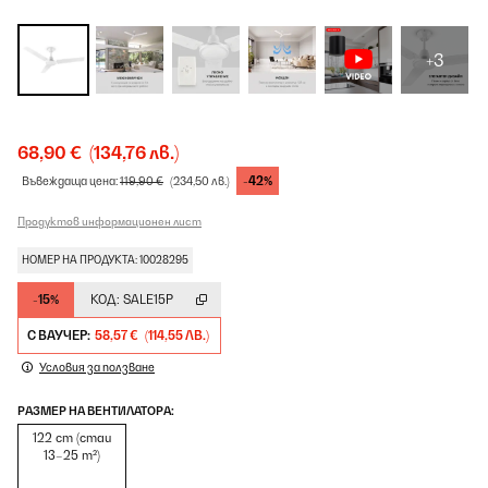
+3
68,90 €
(134,76 лв.)
-42%
Въвеждаща цена:
119,90 €
(234,50 лв.)
Продуктов информационен лист
НОМЕР НА ПРОДУКТА: 10028295
-15%
КОД:
SALE15P
С ВАУЧЕР:
58,57 €
(114,55 ЛВ.)
Условия за ползване
РАЗМЕР НА ВЕНТИЛАТОРА:
122 cm (стаи
13–25 m²)