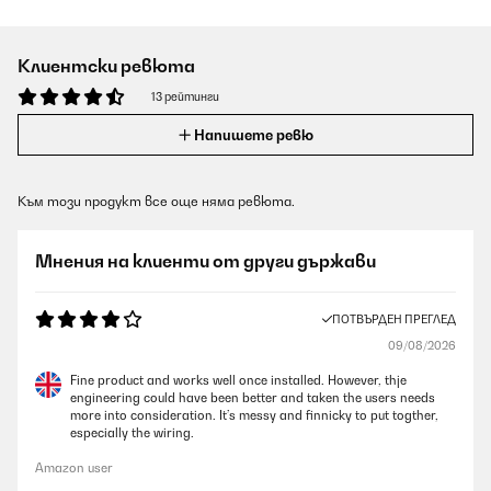
Клиентски ревюта
13 рейтинги
Напишете ревю
Към този продукт все още няма ревюта.
Мнения на клиенти от други държави
ПОТВЪРДЕН ПРЕГЛЕД
09/08/2026
Fine product and works well once installed. However, thje
engineering could have been better and taken the users needs
more into consideration. It’s messy and finnicky to put togther,
especially the wiring.
Amazon user