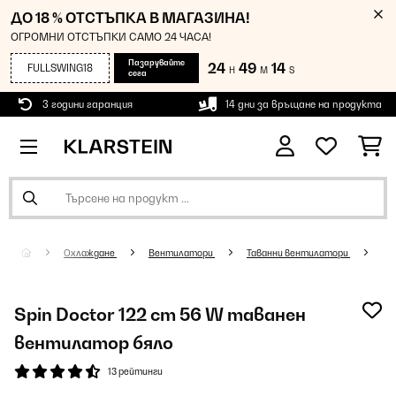
ДО 18 % ОТСТЪПКА В МАГАЗИНА!
ОГРОМНИ ОТСТЪПКИ САМО 24 ЧАСА!
Пазарувайте
24
49
14
FULLSWING18
H
M
S
сега
3 години гаранция
14 дни за връщане на продукта
Охлаждане
Вентилатори
Таванни вентилатори
Spin Doctor 122 cm 56 W таванен
вентилатор бяло
13 рейтинги