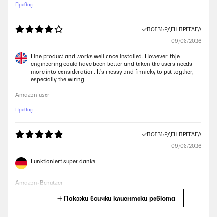
Превод
ПОТВЪРДЕН ПРЕГЛЕД
09/08/2026
Fine product and works well once installed. However, thje
engineering could have been better and taken the users needs
more into consideration. It's messy and finnicky to put togther,
especially the wiring.
Amazon user
Превод
ПОТВЪРДЕН ПРЕГЛЕД
09/08/2026
Funktioniert super danke
Amazon-Benutzer
Покажи всички клиентски ревюта
Превод