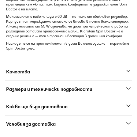
претенции към уюта: там, където комфортът е задължителен, Spin
Doctor е на място.
Максималното ниво на шум е 60 dB — по-тихо от обикновен разговор.
Корпусът от неръждаема стомана се вписва в почти всеки интериор.
А консумацията от 55 W означава, че дори при непрекъсната работа
разходите остават пренебрежимо малки. Klarstein Spin Doctor не е
сезонно решение — той е трайна инвестиция в домашния комфорт.
Насладете се на приятен климат в дома Ви целогодишно — поръчайте
Spin Doctor днес.
Качества
Размери и технически подробности
Какво ще бъде доставено
Условия за доставка