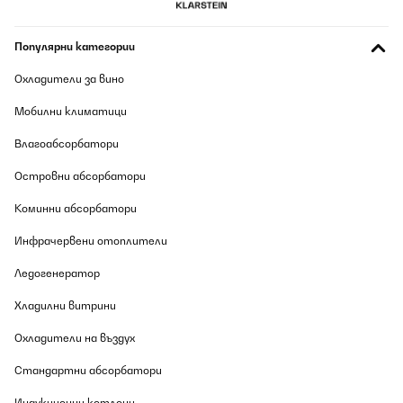
Wir wollten unbedingt einen Deckenventilator für unser
Wohnzimmer. Nach der Installation und der ersten
Популярни категории
Inbetriebnahme muss ich sagen, das wir zufrieden sind. Der
Ventilator ist schön leise und erfüllt seinen Zweck. Von meiner
Seite aus ganz klar 5 Sterne.
Охладители за вино
Amazon-Benutzer
Мобилни климатици
Превод
Влагоабсорбатори
Островни абсорбатори
ПОТВЪРДЕН ПРЕГЛЕД
09/08/2026
Коминни абсорбатори
Ventilator ohne Beanstandung das einzige ist der Regler für die
Инфрачервени отоплители
Geschwindigkeit ,der ist leider wirklich sehr billig gemacht
(deswegen nur 4 Sterne) , aber Funktioniert so wie er soll und bin
zufrieden bin dem Ventilator.
Ледогенератор
Amazon-Benutzer
Хладилни витрини
Превод
Охладители на въздух
Стандартни абсорбатори
ПОТВЪРДЕН ПРЕГЛЕД
09/08/2026
Индукционни котлони