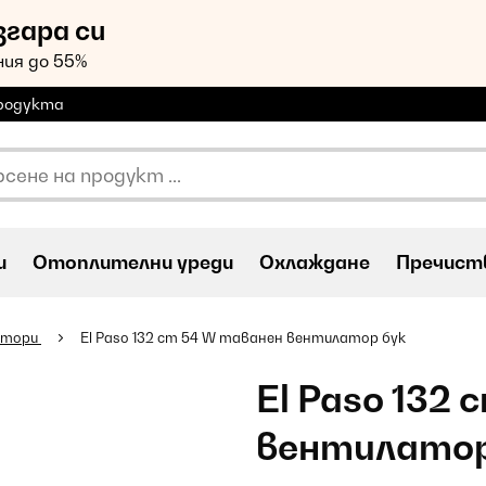
згара си
ия до 55%
продукта
и
Oтоплителни уреди
Охлаждане
Пречиств
атори
El Paso 132 cm 54 W таванен вентилатор бук
El Paso 132
вентилатор