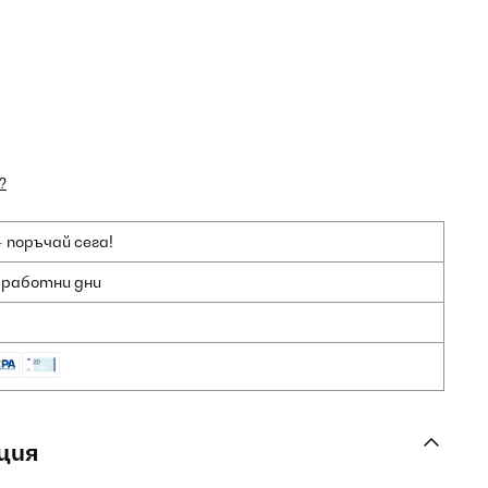
?
 поръчай сега!
2 работни дни
ция