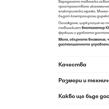
Вграденото таванско осветл
пространствено икономичн
електрическа мрежа. Много
бъдат контролирани директ
Охлаждане, циркулация на то
таванският
вентилатор Kla
функции и удобното дистанц
Моля, обърнете внимание, 
дистанционното управление
Качества
Размери и технич
Какво ще бъде до