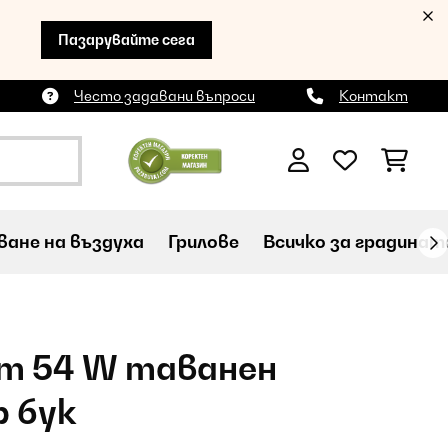
Пазарувайте сега
Често задавани въпроси
Контакт
ане на въздуха
Грилове
Всичко за градинат
 cm 54 W таванен
 бук