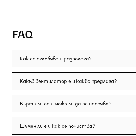
FAQ
Как се сглобява и разполага?
Какъв вентилатор е и какво предлага?
Върти ли се и може ли да се насочва?
Шумен ли е и как се почиства?