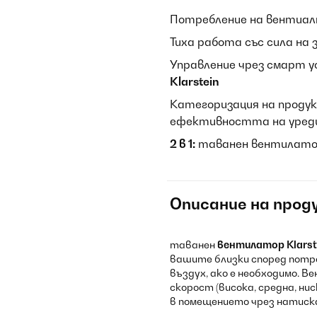
Потребление на вентиа
Тиха работа със сила на 
Управление чрез смарт 
Klarstein
Категоризация на продук
ефективността на уред
2 в 1:
таванен вентилатор
Описание на прод
таванен
вентилатор Klarste
вашите близки според потр
въздух, ако е необходимо. В
скорост (висока, средна, ни
в помещението чрез натиска