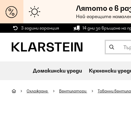
Лятото е в ра
Най-горещите намален
3 години гаранция
14 дни за връщане на 
Домакински уреди
Кухненски уред
Охлаждане
Вентилатори
Таванни вентил