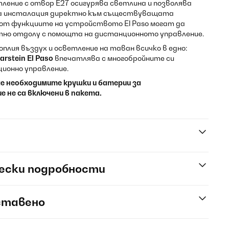
ение с отвор E27 осигурява светлина и позволява
а инсталация директно към съществуващата
 от функциите на устройството El Paso могат да
но отдолу с помощта на дистанционното управление.
плия въздух и осветление на таван всичко в едно:
rstein El Paso
впечатлява с многобройните си
ионно управление.
че необходимите крушки и батерии за
 не са включени в пакета.
ески подробности
ставено