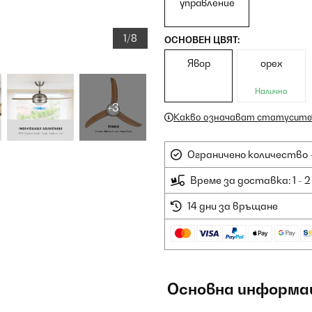
управление
1/8
ОСНОВЕН ЦВЯТ:
Явор
орех
Налично
+3
Какво означават статусите
Ограничено количество -
Време за доставка: 1 - 
14 дни за връщане
Основна информа