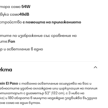
лтора само
54W
звука само
49dB
устройство
с помощта на приложението
тите по изображение със сравнение на
ите:
Fan
 и осветление в едно
укта
in El Paso
с таванно осветление осигурява на вас и
ебностите удобно охлаждане или циркулация на топлия
ентилаторът с диаметър 52" (132 cm), с 3 нива на
ска) и 180 оборота в минута надеждно задвижва въздуха
не само на един бутон.