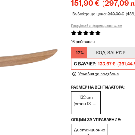
151,90 €
(297,09 л
Въвеждаща цена:
249,90 €
(488,
Продуктов информационен лист
16 рейтинги
-12%
КОД:
SALE12P
С ВАУЧЕР:
133,67 €
(261,44 
Условия за ползване
РАЗМЕР НА ВЕНТИЛАТОРА:
132 cm
(стаи 13–25
m²)
ОПЦИИ ЗА УПРАВЛЕНИЕ:
Дистанционно