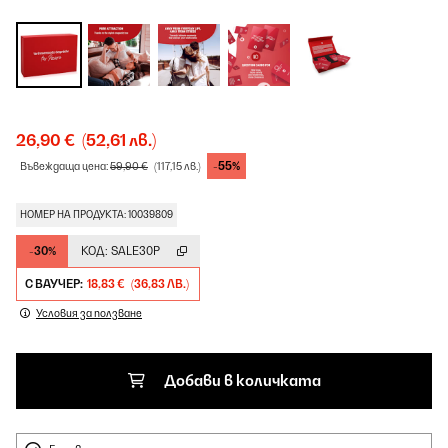
26,90 €
(52,61 лв.)
-55%
Въвеждаща цена:
59,90 €
(117,15 лв.)
НОМЕР НА ПРОДУКТА: 10039809
-30%
КОД:
SALE30P
С ВАУЧЕР:
18,83 €
(36,83 ЛВ.)
Условия за ползване
Добави в количката