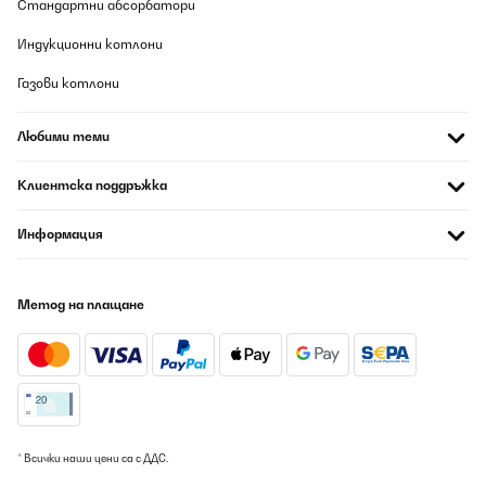
Стандартни абсорбатори
ПОТВЪРДЕН ПРЕГЛЕД
09/08/2026
Индукционни котлони
Ich habe das Spielehelden Fun-Kuchen Paarspiel meinem Schatz
Газови котлони
zum Geburtstag geschenkt, und es war ein voller Erfolg!Design:
Das Spiel ist liebevoll gestaltet und kommt mit vielen kreativen
und humorvollen Aufgaben, die uns als Paar näher
Любими теми
zusammengebracht haben.Spielspaß: Wir hatten jede Menge
Spaß beim Spielen und haben viel gelacht. Die Aufgaben sind
abwechslungsreich und sorgen für viele schöne gemeinsame
Клиентска поддръжка
Momente.Vielseitigkeit: Das Spiel eignet sich perfekt für
verschiedene Anlässe wie Geburtstage, Jahrestage oder einfach
nur für einen gemütlichen Abend zu zweit. Es ist auch ein tolles
Информация
Geschenk für Hochzeiten oder andere romantische Anlässe.Fazit:
Ein wunderbares Spiel, das Herz und Humor vereint. Ich kann es
jedem Paar empfehlen, das nach einer unterhaltsamen und
verbindenden Aktivität sucht.
Метод на плащане
Amazon-Benutzer
Превод
ПОТВЪРДЕН ПРЕГЛЕД
09/08/2026
* Всички наши цени са с ДДС.
Als Weihnachtsgeschenk an ein Paar!