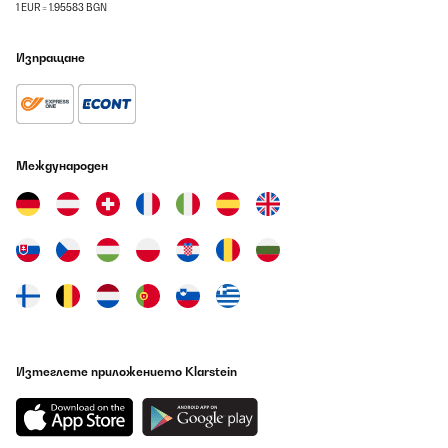
1 EUR = 1.95583 BGN
Amazon-Benutzer
Изпращане
Превод
ПОТВЪРДЕН ПРЕГЛЕД
09/08/2026
Международен
Wie versprochen - gute Sache aber nur für Paare Damit kann das
Paar sich wieder neu entdecken - nichts für Kinder oder Singles
Amazon-Benutzer
Превод
ПОТВЪРДЕН ПРЕГЛЕД
09/08/2026
Damit kann das Paar sich wieder neu entdecken - nichts für
Изтеглете приложението Klarstein
Kinder oder Singles
Amazon-Benutzer
Превод