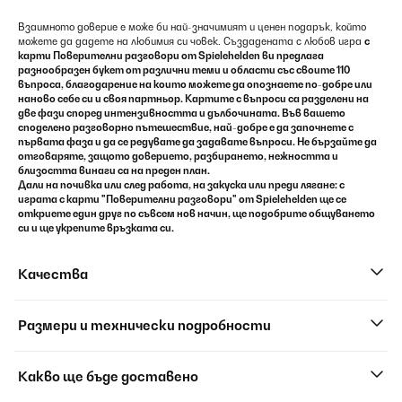
Взаимното доверие е може би най-значимият и ценен подарък, който
можете да дадете на любимия си човек. Създадената с любов игра
с
карти Поверителни разговори от
Spielehelden
ви предлага
разнообразен букет от различни теми и области със своите 110
въпроса, благодарение на които можете да опознаете по-добре или
наново себе си и своя партньор. Картите с въпроси са разделени на
две фази според интензивността и дълбочината. Във вашето
споделено
разговорно пътешествие
, най-добре е да започнете с
първата фаза и да се редувате да задавате въпроси. Не бързайте да
отговаряте, защото доверието, разбирането, нежността и
близостта винаги са на преден план.
Дали на почивка или след работа, на закуска или преди лягане: с
играта с карти "Поверителни разговори"
от
Spielehelden
ще се
откриете един друг по съвсем нов начин, ще подобрите общуването
си и ще укрепите връзката си.
Качества
Размери и технически подробности
Какво ще бъде доставено