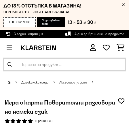
ДО 18 % ОТСТЪПКА В МАГАЗИНА!
ОГРОМНИ ОТСТЪПКИ САМО 24 ЧАСА!
Пазарувайте
12
52
29
FULLSWING18
H
M
S
сега
3 години гаранция
14 дни за връщане на продукта
Домакински уреди
Аксесоари за дома
Игра с карти Поверителни разговори
на немски език
11 рейтинги