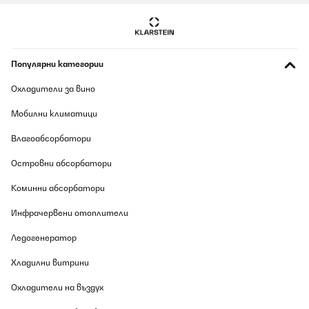
ПОТВЪРДЕН ПРЕГЛЕД
09/08/2026
Популярни категории
Sehr sehr nettes Spiel für einen angenehmen Abend oder für
Zwischendurch einmal. Jedoch passen leider manchmal die
Bilder nicht zum Text und manchmal schon.
Охладители за вино
Amazon-Benutzer
Мобилни климатици
Превод
Влагоабсорбатори
Островни абсорбатори
ПОТВЪРДЕН ПРЕГЛЕД
09/08/2026
Коминни абсорбатори
Witzige und teils Gespräche anregendes Spiel, nette Aufmachung,
Инфрачервени отоплители
zwanglos und nicht zu tiefgründig oder z.B. unangenehme
Fragen. Relativ große Verpackung, dafür aber auch viele Karten.
Habe es gleich nochmal gekauft und verschenkt.
Ледогенератор
Amazon-Benutzer
Хладилни витрини
Превод
Охладители на въздух