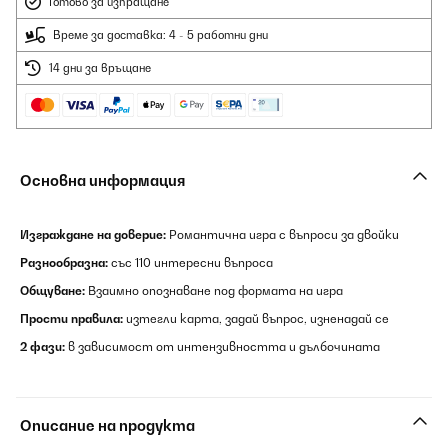
Готово за изпращане
Време за доставка: 4 - 5 работни дни
14 дни за връщане
Основна информация
Изграждане на доверие:
Романтична игра с въпроси за двойки
Разнообразна:
със 110 интересни въпроса
Общуване:
Взаимно опознаване под формата на игра
Прости правила:
изтегли карта, задай въпрос, изненадай се
2 фази:
в зависимост от интензивността и дълбочината
Описание на продукта