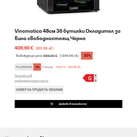
Vinomatica 48см 36 бутилки Охладител за
вино свободностоящ Черно
409,90 €
(801,69 лв.)
-57%
Въвеждаща цена:
969,90 €
(1.896,96 лв.)
FULLSWING18
-18%
С ваучер:
336,12 €
(657,39 лв.)
Продуктов
информационен лист
НОМЕР НА ПРОДУКТА: 10034466
Добави в количката