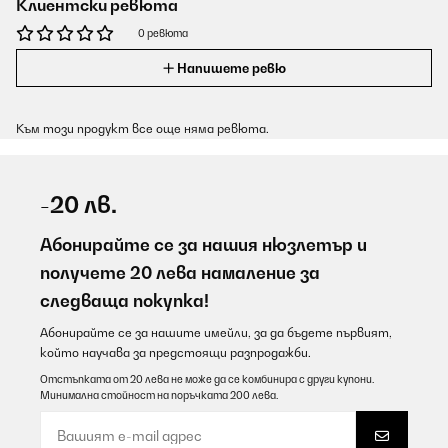
Клиентски ревюта
0 ревюта
Напишете ревю
Към този продукт все още няма ревюта.
-20 лв.
Абонирайте се за нашия нюзлетър и
получете 20 лева намаление за
следваща покупка!
Абонирайте се за нашите имейли, за да бъдете първият,
който научава за предстоящи разпродажби.
Отстъпката от 20 лева не може да се комбинира с други купони.
Минимална стойност на поръчката 200 лева.