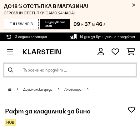
ДО 18 % ОТСТЪПКА В МАГАЗИНА!
ОГРОМНИ ОТСТЪПКИ САМО 24 ЧАСА!
Пазарувайте
09
37
45
FULLSWING18
H
M
S
сега
3 години гаранция
14 дни за връщане на продукта
Домакински уреди
Аксесоари
Рафт за хладилник за вино
НОВ