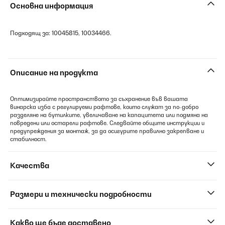
Основна информация
Подходящ за: 10045815, 10034466.
Описание на продукта
Оптимизирайте пространството за съхранение във вашата
винарска изба с регулируеми рафтове, които служат за по-добро
разделяне на бутилките, увеличаване на капацитета или подмяна на
повредени или остарели рафтове. Следвайте общите инструкции и
предупреждения за монтаж, за да осигурите правилно закрепване и
стабилност.
Качества
Размери и технически подробности
Какво ще бъде доставено