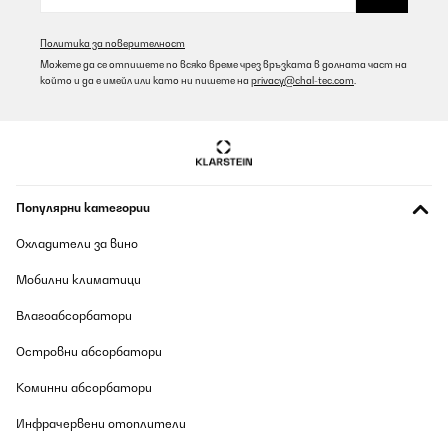
Политика за поверителност
Можете да се отпишете по всяко време чрез връзката в долната част на
който и да е имейл или като ни пишете на
privacy@chal-tec.com
.
Популярни категории
Охладители за вино
Мобилни климатици
Влагоабсорбатори
Островни абсорбатори
Коминни абсорбатори
Инфрачервени отоплители