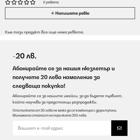
0 ревюта
Напишете ревю
Към този продукт все още няма ревюта.
-20 лв.
Абонирайте се за нашия нюзлетър и
получете 20 лева намаление за
следваща покупка!
Абонирайте се за нашите имейли, за да бъдете първият,
който научава за предстоящи разпродажби.
Отстъпката от 20 лева не може да се комбинира с други купони.
Минимална стойност на поръчката 200 лева.