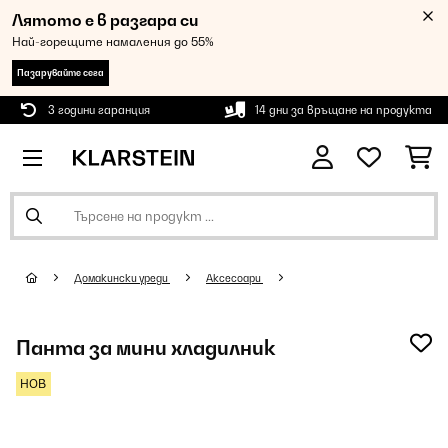
Лятото е в разгара си
Най-горещите намаления до 55%
Пазарувайте сега
3 години гаранция
14 дни за връщане на продукта
Домакински уреди
Аксесоари
Панта за мини хладилник
НОВ