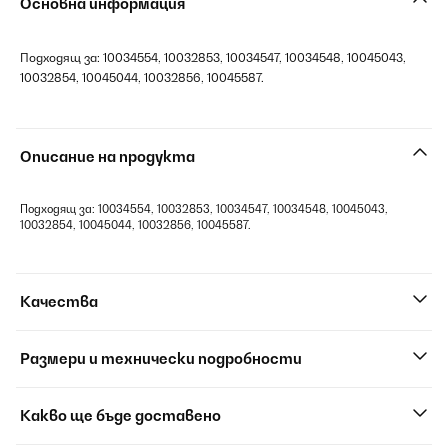
Основна информация
Подходящ за: 10034554, 10032853, 10034547, 10034548, 10045043,
10032854, 10045044, 10032856, 10045587.
Описание на продукта
Подходящ за: 10034554, 10032853, 10034547, 10034548, 10045043,
10032854, 10045044, 10032856, 10045587.
Качества
Размери и технически подробности
Какво ще бъде доставено