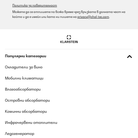
Политика за поверителност
Можете да се отпишете по всяко време чрез връзката в долната част на
който и да е имейл или като ни пишете на
privacy@chal-tec.com
.
Популярни категории
Охладители за вино
Мобилни климатици
Влагоабсорбатори
Островни абсорбатори
Коминни абсорбатори
Инфрачервени отоплители
Ледогенератор