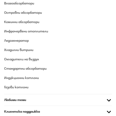
Влагоабсорбатори
Островни абсорбатори
Коминни абсорбатори
Инфрачервени отоплители
Ледогенератор
Хладилни витрини
Охладители на въздух
Стандартни абсорбатори
Индукционни котлони
Газови котлони
Любими теми
Клиентска поддръжка