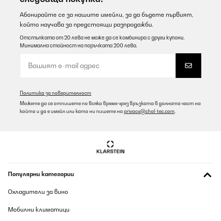
Абонирайте се за нашите имейли, за да бъдете първият,
който научава за предстоящи разпродажби.
Отстъпката от 20 лева не може да се комбинира с други купони.
Минимална стойност на поръчката 200 лева.
Политика за поверителност
Можете да се отпишете по всяко време чрез връзката в долната част на
който и да е имейл или като ни пишете на
privacy@chal-tec.com
.
Популярни категории
Охладители за вино
Мобилни климатици