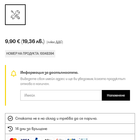
9,90 €
(19,36 лв.)
(плюс ДДС)
НОМЕР НА ПРОДУКТА: 10048394
Информация за достъпността.
Въведете своя имейл адрес и ще ви уведомим, когато продуктът
отново е наличен.
Напомняне
Стоката не е на склад и трябва да се поръча.
14 дни за връщане