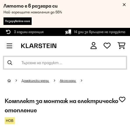
Лятото е в разгара си
Най-горещите намаления до 55%
Пазарувайте сега
3 години гаранция
14 дни за връщане на продукта
Домакински уреди
Аксесоари
Комплект за монтаж на електрическо
отопление
НОВ