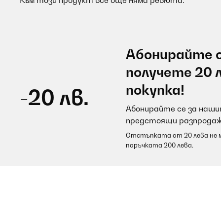
Към този продукт все още няма ревюта.
Абонирайте с
получете 20 
покупка!
-20 лв.
Абонирайте се за нашит
предстоящи разпродаж
Отстъпката от 20 лева не м
поръчката 200 лева.