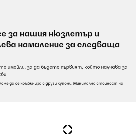
е за нашия нюзлетър и
лева намаление за следваща
е имейли, за да бъдете първият, който научава за
би.
оже да се комбинира с други купони. Минимална стойност на