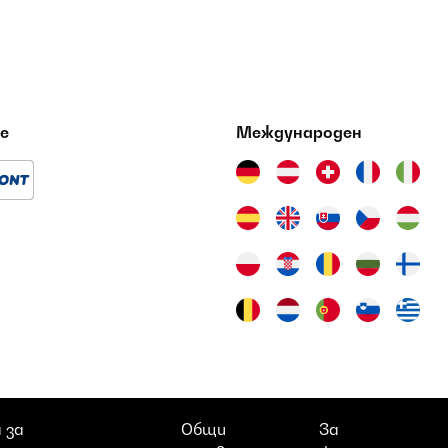
е
Международен
 за
Общи
За