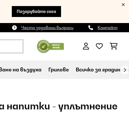
Пазарувайте сега
Често задавани въпроси
Контакт
ане на въздуха
Грилове
Всичко за градинат
а напитки - уплътнение