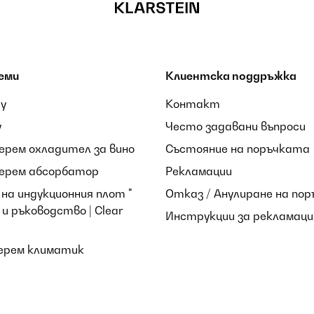
еми
Клиентска поддръжка
ay
Контакт
y
Често задавани въпроси
берем охладител за вино
Състояние на поръчката
берем абсорбатор
Рекламации
на индукционния плот "
Отказ / Анулиране на пор
и ръководство | Clear
Инструкции за рекламаци
берем климатик