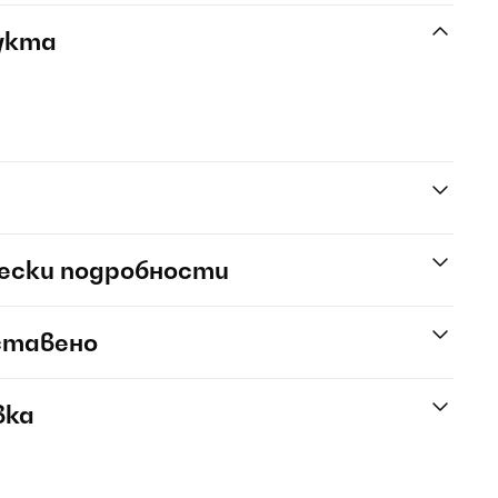
укта
ески подробности
ставено
вка