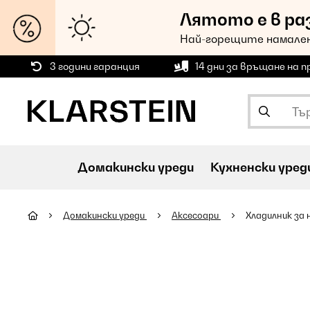
Лятото е в ра
Най-горещите намален
3 години гаранция
14 дни за връщане на 
Домакински уреди
Кухненски уред
Домакински уреди
Аксесоари
Хладилник за 