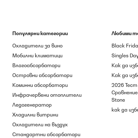
Популярни категории
Любими т
Охладители за вино
Black Frid
Мобилни климатици
Singles Da
Влагоабсорбатори
Как да из
Островни абсорбатори
Как да из
Коминни абсорбатори
2026 Тест 
Сравнение 
Инфрачервени отоплители
Stone
Ледогенератор
как да из
Хладилни витрини
Охладители на въздух
Стандартни абсорбатори