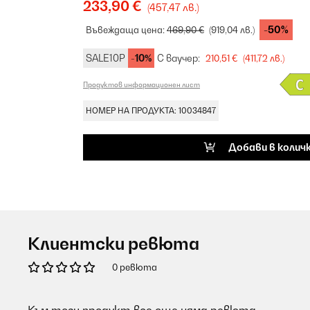
233,90 €
(457,47 лв.)
-50%
Въвеждаща цена:
469,90 €
(919,04 лв.)
SALE10P
-10%
С ваучер:
210,51 €
(411,72 лв.)
Продуктов информационен лист
НОМЕР НА ПРОДУКТА: 10034847
Добави в колич
Клиентски ревюта
0 ревюта