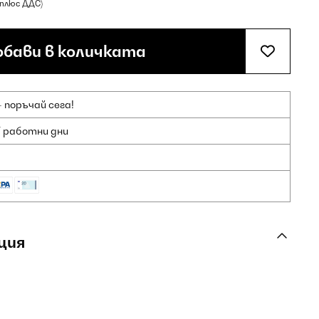
(плюс ДДС)
бави в количката
 поръчай сега!
7 работни дни
ция