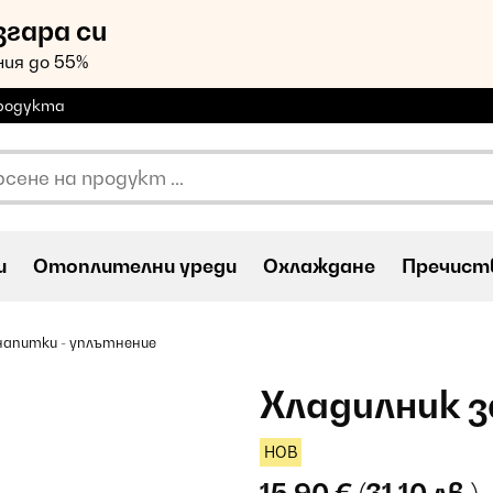
згара си
ия до 55%
продукта
и
Oтоплителни уреди
Охлаждане
Пречиств
напитки - уплътнение
Хладилник з
НОВ