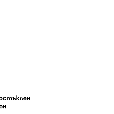
L остъклен
ен