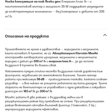
Ниска консумация на ток всеки ден:
Енергиен клас A++ и
постояннотоков мотор с мощност 35 W поддържат разходите
за електроенергия минимални — без компромис с дебита от 336
m³/h.
Описание на продукта
Приготвянето на храна е удоволствие — миризмите и мазнините,
които остават в кухнята, не са.
Абсорбаторът Klarstein MaxAir
отстранява готварските изпарения, мазнините и неприятните
миризми с дебит до
300 m³/h
и
енергиен клас A++
, за да остане
въздухът в кухнята Ви винаги свеж.
Наклоненото предно стъкло насочва въздушния поток директно към
филтрите, независимо от монтажната височина. Тихият мотор
работи при максимум
56 dB
— приблизително толкова, колкото спокоен
разговор — и Вие никога не усещате работата му като досадна. Трите
скорости на вентилатора се управляват с едно докосване и покриват
диапазон от
183 m³/h
до
300 m³/h
.
MaxAir работи в два режима: с въздуховод навън или в
рециркулационен режим без пробиване на стена. При рециркулационен
режим включеният активен въгленов филтър (1 комплект, 2 бр.)
неутрализира миризмите ефективно.