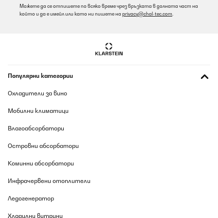
Можете да се отпишете по всяко време чрез връзката в долната част на
който и да е имейл или като ни пишете на
privacy@chal-tec.com
.
Популярни категории
Охладители за вино
Мобилни климатици
Влагоабсорбатори
Островни абсорбатори
Коминни абсорбатори
Инфрачервени отоплители
Ледогенератор
Хладилни витрини