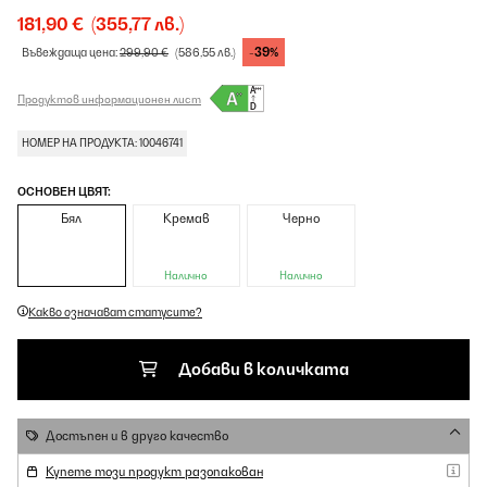
181,90 €
(355,77 лв.)
-39%
Въвеждаща цена:
299,90 €
(586,55 лв.)
Продуктов информационен лист
НОМЕР НА ПРОДУКТА: 10046741
ОСНОВЕН ЦВЯТ:
Бял
Кремав
Черно
Налично
Налично
Какво означават статусите?
Добави в количката
Достъпен и в друго качество
Купете този продукт разопакован