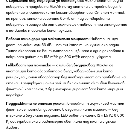
Съвременен вид, подходящ за всяка кухня:
Наклонената предна
повърхност придава на MaxAir по-изчистена и стройна визия в
сравнение с класическите комин-абсорбатори. Стенен монтаж
на препоръчителна височина 65–75 cm над готварската
повърхност осигурява оптимална ефективност при стандартна
и по-висока таванска конструкция.
Работи тихо дори при максимална мощност:
Нивото на шум
достига максимум 56 dB — почти като тихо кухненско радио.
Трите скорости на вентилатора се избират с едно докосване и
покриват дебит от 183 m³/h до 300 m³/h според нуждата.
Гъвкавост при монтажа — с или без въздуховод:
MaxAir се
инсталира като абсорбатор с въздуховод навън или като
рециркулационен абсорбатор без необходимост от пробиване на
стена. В рециркулационен режим включеният активен въгленов
филтър (1 комплект, 2 бр.) неутрализира готварските миризми
надеждно.
Поддръжката не отнема усилия:
5-слойният алуминиев мастен
филтър се поставя директно в съдомиялната машина — без
търкане и без скъпа подмяна. LED осветлението (2 × 1,5 W, 6 000
K) осигурява ярка и равномерна светлина над плота с дълъг
живот.