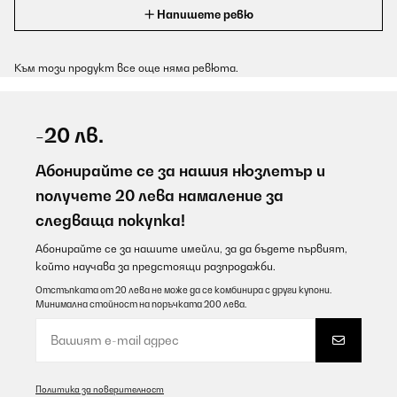
Напишете ревю
Към този продукт все още няма ревюта.
-20 лв.
Абонирайте се за нашия нюзлетър и
получете 20 лева намаление за
следваща покупка!
Абонирайте се за нашите имейли, за да бъдете първият,
който научава за предстоящи разпродажби.
Отстъпката от 20 лева не може да се комбинира с други купони.
Минимална стойност на поръчката 200 лева.
Политика за поверителност