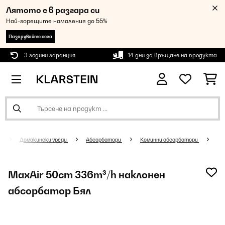
Лятото е в разгара си
Най-горещите намаления до 55%
Пазарувайте сега
3 години гаранция
14 дни за връщане на продукта
Домакински уреди
Абсорбатори
Коминни абсорбатори
MaxAir 50cm 336m³/h наклонен
абсорбатор Бял