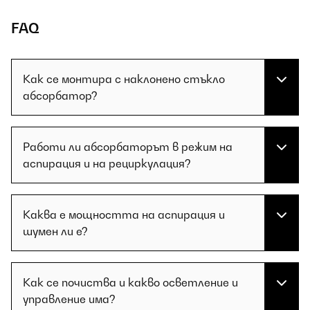
FAQ
Как се монтира с наклонено стъкло
абсорбатор?
Работи ли абсорбаторът в режим на
аспирация и на рециркулация?
Каква е мощността на аспирация и
шумен ли е?
Как се почиства и какво осветление и
управление има?