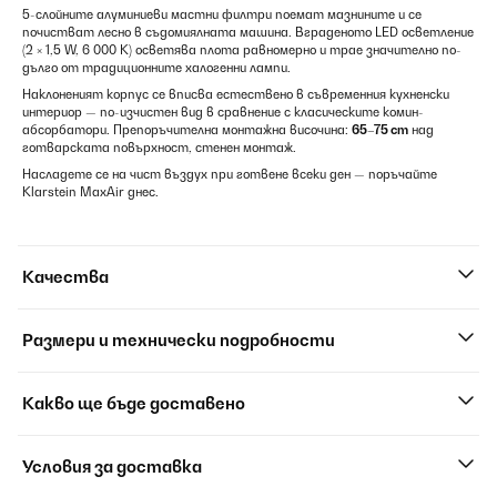
5-слойните алуминиеви мастни филтри поемат мазнините и се
почистват лесно в съдомиялната машина. Вграденото LED осветление
(2 × 1,5 W, 6 000 K) осветява плота равномерно и трае значително по-
дълго от традиционните халогенни лампи.
Наклоненият корпус се вписва естествено в съвременния кухненски
интериор — по-изчистен вид в сравнение с класическите комин-
абсорбатори. Препоръчителна монтажна височина:
65–75 cm
над
готварската повърхност, стенен монтаж.
Насладете се на чист въздух при готвене всеки ден — поръчайте
Klarstein MaxAir днес.
Качества
Размери и технически подробности
Какво ще бъде доставено
Условия за доставка