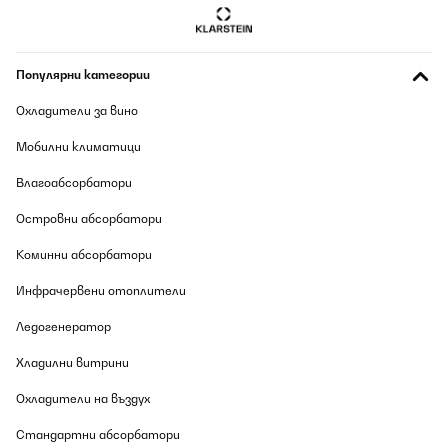
ПОТВЪРДЕН ПРЕГЛЕД
08/08/2026
Популярни категории
Fonctionne très bien très belle pratique
Охладители за вино
Utilisateur d'Amazon
Мобилни климатици
Превод
Влагоабсорбатори
ПОТВЪРДЕН ПРЕГЛЕД
Островни абсорбатори
08/08/2026
Коминни абсорбатори
Eccellente cantinetta per vini, bella e funzionale, consigliata, 40
bottiglie stanno anche larghe.
Инфрачервени отоплители
Utente Amazon
Ледогенератор
Превод
Хладилни витрини
Охладители на въздух
ПОТВЪРДЕН ПРЕГЛЕД
08/08/2026
Стандартни абсорбатори