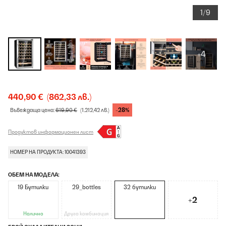
1/9
+4
440,90 €
(862,33 лв.)
-28%
Въвеждаща цена:
619,90 €
(1.212,42 лв.)
Продуктов информационен лист
НОМЕР НА ПРОДУКТА: 10041393
ОБЕМ НА МОДЕЛА:
19 Бутилки
29_bottles
32 бутилки
+2
Налично
Друга комбинация