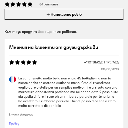
84 рейтинги
Напишете ревю
Към този продукт все още няма ревюта.
Мнения на клиенти от други държави
ПОТВЪРДЕН ПРЕГЛЕД
08/08/2026
La cantinenetta molto bella non entra 45 bottiglie ma non fa
niente anche se entrano qualcosa meno. Cmq al rivenditore
voglio dare 5 stelle per un semplice motivo mi è arrivata con una
marcatura abbastanza profonda ma mi hanno dato 2 possibilità
sia quella di fare il reso oh un rimborso parziale per tenerla. Io
ho accettato il rimborso parziale. Quindi posso dice che è stato
molto corretto e disponibile
Utente Amazon
Превод