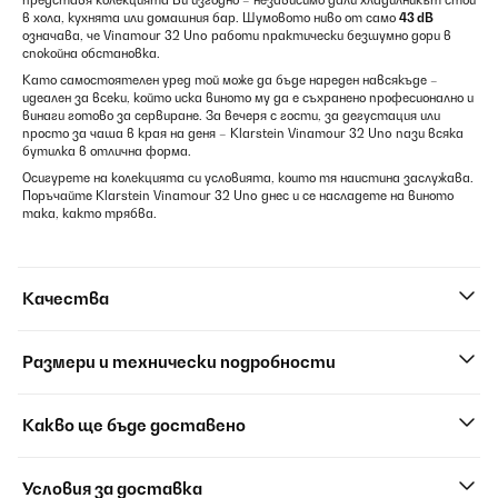
представя колекцията Ви изгодно – независимо дали хладилникът стои
в хола, кухнята или домашния бар. Шумовото ниво от само
43 dB
означава, че Vinamour 32 Uno работи практически безшумно дори в
спокойна обстановка.
Като самостоятелен уред той може да бъде нареден навсякъде –
идеален за всеки, който иска виното му да е съхранено професионално и
винаги готово за сервиране. За вечеря с гости, за дегустация или
просто за чаша в края на деня – Klarstein Vinamour 32 Uno пази всяка
бутилка в отлична форма.
Осигурете на колекцията си условията, които тя наистина заслужава.
Поръчайте Klarstein Vinamour 32 Uno днес и се насладете на виното
така, както трябва.
Качества
Размери и технически подробности
Какво ще бъде доставено
Условия за доставка