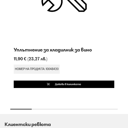
Уплътнение за хладилник за вино
Пан
V
ica
11,90 €
(23,27 лв.)
9,
НОМЕР НА ПРОДУКТА: 10048420
НО
Добави в количката
Клиентски ревюта