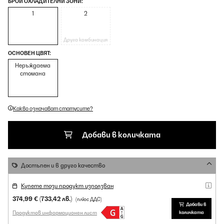
БРОЙ ОХЛАДИТЕЛНИ ЗОНИ:
1
2
Друга комбинация
ОСНОВЕН ЦВЯТ:
Неръждаема
стомана
Какво означават статусите?
Добави в количката
Достъпен и в друго качество
Купете този продукт използван
374,99 €
(733,42 лв.)
(плюс ДДС)
Добави в
Продуктов информационен лист
количката