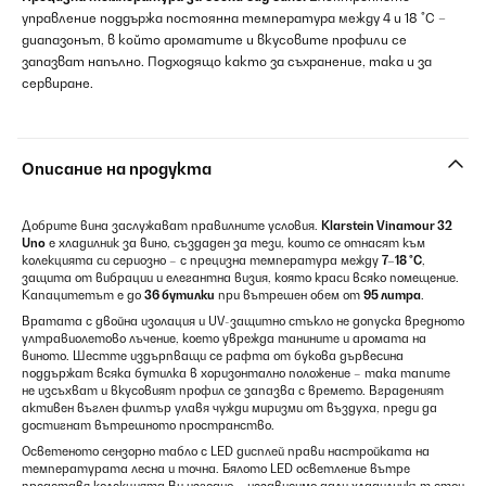
управление поддържа постоянна температура между 4 и 18 °C –
диапазонът, в който ароматите и вкусовите профили се
запазват напълно. Подходящо както за съхранение, така и за
сервиране.
Описание на продукта
Добрите вина заслужават правилните условия.
Klarstein Vinamour 32
Uno
е хладилник за вино, създаден за тези, които се отнасят към
колекцията си сериозно – с прецизна температура между
7–18 °C
,
защита от вибрации и елегантна визия, която краси всяко помещение.
Капацитетът е до
36 бутилки
при вътрешен обем от
95 литра
.
Вратата с двойна изолация и UV-защитно стъкло не допуска вредното
ултравиолетово лъчение, което уврежда танините и аромата на
виното. Шестте издърпващи се рафта от букова дървесина
поддържат всяка бутилка в хоризонтално положение – така тапите
не изсъхват и вкусовият профил се запазва с времето. Вграденият
активен въглен филтър улавя чужди миризми от въздуха, преди да
достигнат вътрешното пространство.
Осветеното сензорно табло с LED дисплей прави настройката на
температурата лесна и точна. Бялото LED осветление вътре