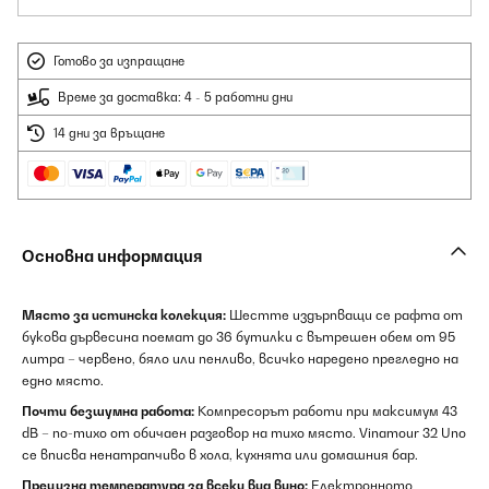
Готово за изпращане
Време за доставка: 4 - 5 работни дни
14 дни за връщане
Основна информация
Място за истинска колекция:
Шестте издърпващи се рафта от
букова дървесина поемат до 36 бутилки с вътрешен обем от 95
литра – червено, бяло или пенливо, всичко наредено прегледно на
едно място.
Почти безшумна работа:
Компресорът работи при максимум 43
dB – по-тихо от обичаен разговор на тихо място. Vinamour 32 Uno
се вписва ненатрапчиво в хола, кухнята или домашния бар.
Прецизна температура за всеки вид вино:
Електронното