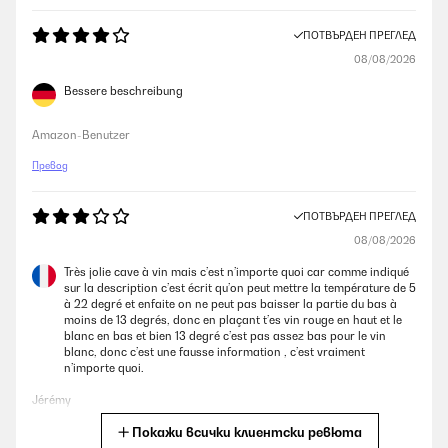
ПОТВЪРДЕН ПРЕГЛЕД
08/08/2026
Bessere beschreibung
Amazon-Benutzer
Превод
ПОТВЪРДЕН ПРЕГЛЕД
08/08/2026
Très jolie cave à vin mais c’est n’importe quoi car comme indiqué
sur la description c’est écrit qu’on peut mettre la température de 5
à 22 degré et enfaite on ne peut pas baisser la partie du bas à
moins de 13 degrés, donc en plaçant t’es vin rouge en haut et le
blanc en bas et bien 13 degré c’est pas assez bas pour le vin
blanc, donc c’est une fausse information , c’est vraiment
n’importe quoi.
Jérémy
Покажи всички клиентски ревюта
Превод