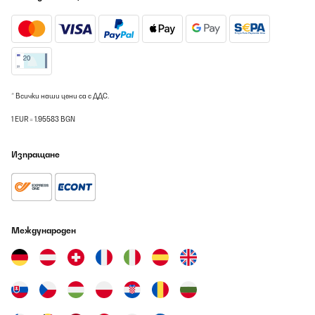
ПОТВЪРДЕН ПРЕГЛЕД
08/08/2026
Abbiamo acquistato questo quadro elettrico quasi un anno fa, ci
siamo trovati benissimo, oltre ad essere molto bello
esteticamente é anche molto utile.É un quadro a infrarossi,
* Всички наши цени са с ДДС.
ovviamente non riesce a riscaldare una grande stanza, ma una
di 10/15mq riesce benissimo a dare quel calore
1 EUR = 1.95583 BGN
piacevole.Riscalda soprattutto la parte dove viene appoggiato e
se ci sono oggetti vicino a sé!È un acquisto molto carino, lo
ricomprerò sicuramente per un’altra stanza.Super consigliato
Изпращане
Utente Amazon
Превод
ПОТВЪРДЕН ПРЕГЛЕД
Международен
08/08/2026
Alles perfekt.
Amazon-Benutzer