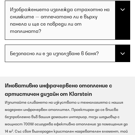
Изображението изглежда страхотно на
снимките — отпечатано ли е върху
панела и ще се повреди ли от
топлината?
Безопасно ли е за използване в баня?
Иновативно инфрачервено отопление с
артистичен дизайн от Klarstein
Изпитайте сливането на изкуството и технологията с нашия
модернен инфрачервен отоплител. Проектиран да се вписва
безпроблемно във вашия домашен интериор, този шедьовър с
мощност 700W осигурява ефективно отопление за помещения до
14 м². Със своя въглероден кристален нагревателен елемент, той