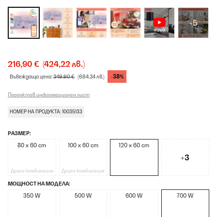
+5
216,90 €
(424,22 лв.)
-38%
Въвеждаща цена:
349,90 €
(684,34 лв.)
Продуктов информационен лист
НОМЕР НА ПРОДУКТА: 10035133
РАЗМЕР:
80 x 60 cm
100 x 60 cm
120 x 60 cm
+3
Друга комбинация
Друга комбинация
МОЩНОСТ НА МОДЕЛА:
350 W
500 W
600 W
700 W