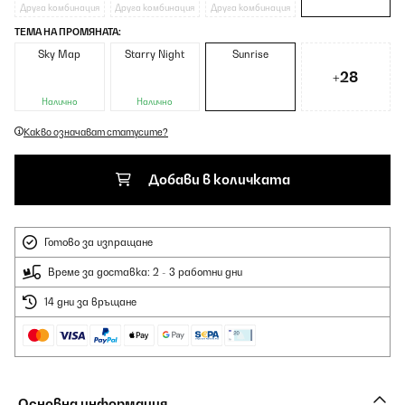
Друга комбинация
Друга комбинация
Друга комбинация
ТЕМА НА ПРОМЯНАТА:
Sky Map
Starry Night
Sunrise
+28
Налично
Налично
Какво означават статусите?
Добави в количката
Готово за изпращане
Време за доставка: 2 - 3 работни дни
14 дни за връщане
Основна информация