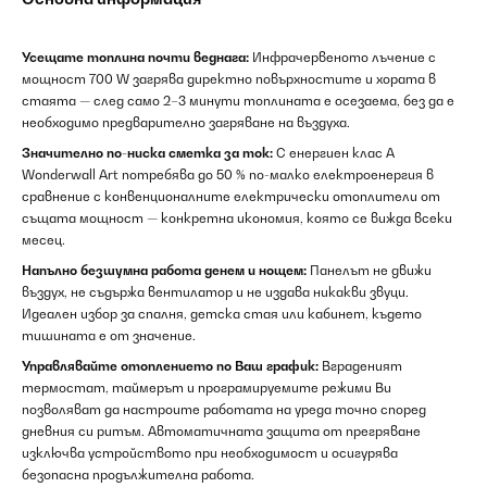
Усещате топлина почти веднага:
Инфрачервеното лъчение с
мощност 700 W загрява директно повърхностите и хората в
стаята — след само 2–3 минути топлината е осезаема, без да е
необходимо предварително загряване на въздуха.
Значително по-ниска сметка за ток:
С енергиен клас A
Wonderwall Art потребява до 50 % по-малко електроенергия в
сравнение с конвенционалните електрически отоплители от
същата мощност — конкретна икономия, която се вижда всеки
месец.
Напълно безшумна работа денем и нощем:
Панелът не движи
въздух, не съдържа вентилатор и не издава никакви звуци.
Идеален избор за спалня, детска стая или кабинет, където
тишината е от значение.
Управлявайте отоплението по Ваш график:
Вграденият
термостат, таймерът и програмируемите режими Ви
позволяват да настроите работата на уреда точно според
дневния си ритъм. Автоматичната защита от прегряване
изключва устройството при необходимост и осигурява
безопасна продължителна работа.