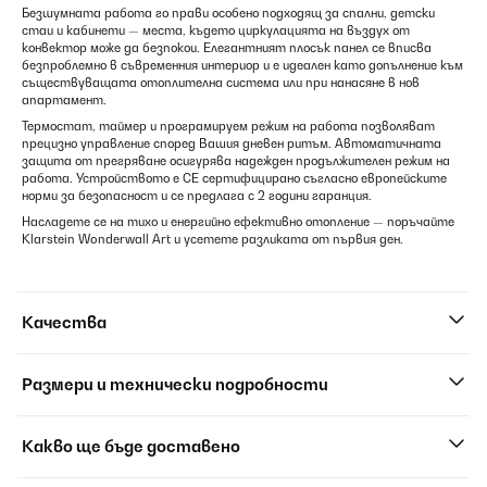
Безшумната работа го прави особено подходящ за спални, детски
стаи и кабинети — места, където циркулацията на въздух от
конвектор може да безпокои. Елегантният плосък панел се вписва
безпроблемно в съвременния интериор и е идеален като допълнение към
съществуващата отоплителна система или при нанасяне в нов
апартамент.
Термостат, таймер и програмируем режим на работа позволяват
прецизно управление според Вашия дневен ритъм. Автоматичната
защита от прегряване осигурява надежден продължителен режим на
работа. Устройството е CE сертифицирано съгласно европейските
норми за безопасност и се предлага с 2 години гаранция.
Насладете се на тихо и енергийно ефективно отопление — поръчайте
Klarstein Wonderwall Art и усетете разликата от първия ден.
Качества
Размери и технически подробности
Какво ще бъде доставено