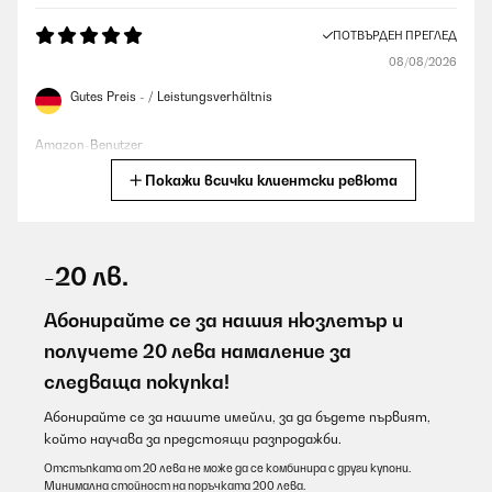
ПОТВЪРДЕН ПРЕГЛЕД
08/08/2026
Gutes Preis - / Leistungsverhältnis
Amazon-Benutzer
Покажи всички клиентски ревюта
Превод
ПОТВЪРДЕН ПРЕГЛЕД
08/08/2026
-20 лв.
Sehr dekorative Heizung die keinen Platz wegnimmt. Natürlich
darf man nicht erwarten das man mit 160 Watt einen großen
Абонирайте се за нашия нюзлетър и
Raum heizen kann. Aber in meinem Partyraum ist sie als
получете 20 лева намаление за
Frostschutz verbaut und bringt immerhin 5 Grad mehr
Temperatur in den Raum ohne die Kosten explodieren zu lassen.
следваща покупка!
Amazon-Benutzer
Абонирайте се за нашите имейли, за да бъдете първият,
Превод
който научава за предстоящи разпродажби.
Отстъпката от 20 лева не може да се комбинира с други купони.
Минимална стойност на поръчката 200 лева.
ПОТВЪРДЕН ПРЕГЛЕД