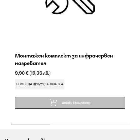
е
Монтажен комплект за инфрачервен
Т
нагревател
71
9,90 €
(19,36 лв.)
НО
НОМЕР НА ПРОДУКТА: 10048104
Добави в количката