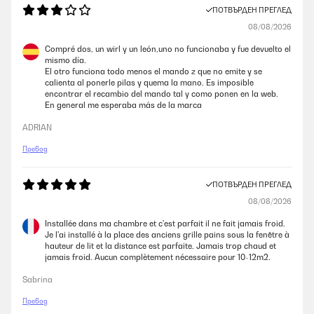
ПОТВЪРДЕН ПРЕГЛЕД
08/08/2026
Compré dos, un wirl y un león,uno no funcionaba y fue devuelto el
mismo día.
El otro funciona todo menos el mando z que no emite y se
calienta al ponerle pilas y quema la mano. Es imposible
encontrar el recambio del mando tal y como ponen en la web.
En general me esperaba más de la marca
ADRIAN
Превод
ПОТВЪРДЕН ПРЕГЛЕД
08/08/2026
Installée dans ma chambre et c'est parfait il ne fait jamais froid.
Je l'ai installé à la place des anciens grille pains sous la fenêtre à
hauteur de lit et la distance est parfaite. Jamais trop chaud et
jamais froid. Aucun complètement nécessaire pour 10-12m2.
Sabrina
Превод