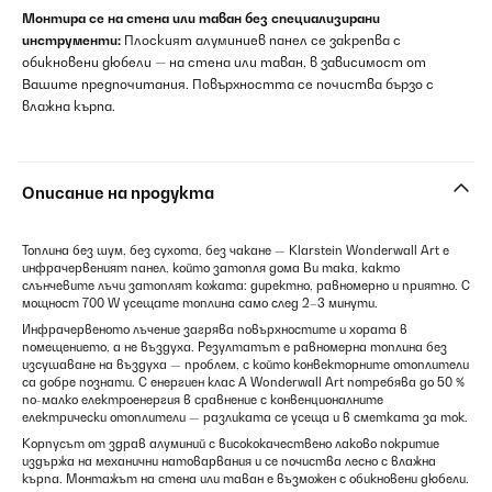
Монтира се на стена или таван без специализирани
инструменти:
Плоският алуминиев панел се закрепва с
обикновени дюбели — на стена или таван, в зависимост от
Вашите предпочитания. Повърхността се почиства бързо с
влажна кърпа.
Описание на продукта
Топлина без шум, без сухота, без чакане — Klarstein Wonderwall Art е
инфрачервеният панел, който затопля дома Ви така, както
слънчевите лъчи затоплят кожата: директно, равномерно и приятно. С
мощност 700 W усещате топлина само след 2–3 минути.
Инфрачервеното лъчение загрява повърхностите и хората в
помещението, а не въздуха. Резултатът е равномерна топлина без
изсушаване на въздуха — проблем, с който конвекторните отоплители
са добре познати. С енергиен клас A Wonderwall Art потребява до 50 %
по-малко електроенергия в сравнение с конвенционалните
електрически отоплители — разликата се усеща и в сметката за ток.
Корпусът от здрав алуминий с висококачествено лаково покритие
издържа на механични натоварвания и се почиства лесно с влажна
кърпа. Монтажът на стена или таван е възможен с обикновени дюбели.