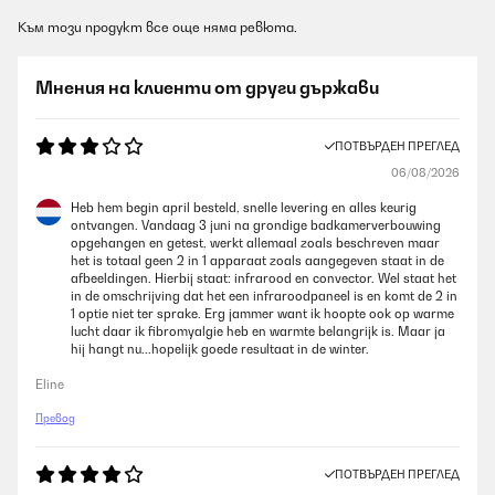
Към този продукт все още няма ревюта.
Мнения на клиенти от други държави
ПОТВЪРДЕН ПРЕГЛЕД
06/08/2026
Heb hem begin april besteld, snelle levering en alles keurig
ontvangen. Vandaag 3 juni na grondige badkamerverbouwing
opgehangen en getest, werkt allemaal zoals beschreven maar
het is totaal geen 2 in 1 apparaat zoals aangegeven staat in de
afbeeldingen. Hierbij staat: infrarood en convector. Wel staat het
in de omschrijving dat het een infraroodpaneel is en komt de 2 in
1 optie niet ter sprake. Erg jammer want ik hoopte ook op warme
lucht daar ik fibromyalgie heb en warmte belangrijk is. Maar ja
hij hangt nu...hopelijk goede resultaat in de winter.
Eline
Превод
ПОТВЪРДЕН ПРЕГЛЕД