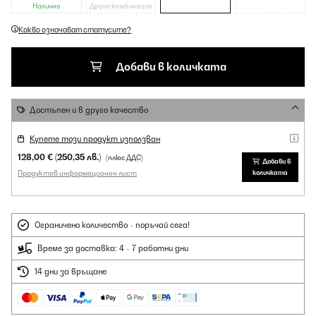
Налично
Друга комбинация
Какво означават статусите?
Добави в количката
Достъпен и в друго качество
Купете този продукт използван
128,00 €
(250,35 лв.)
(плюс ДДС)
Добави в
Продуктов информационен лист
количката
Ограничено количество - поръчай сега!
Време за доставка: 4 - 7 работни дни
14 дни за връщане