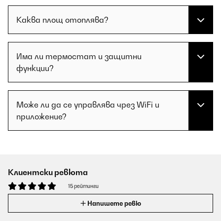
Каква площ отоплява?
Има ли термостат и защитни
функции?
Може ли да се управлява чрез WiFi и
приложение?
Клиентски ревюта
15 рейтинги
Напишете ревю