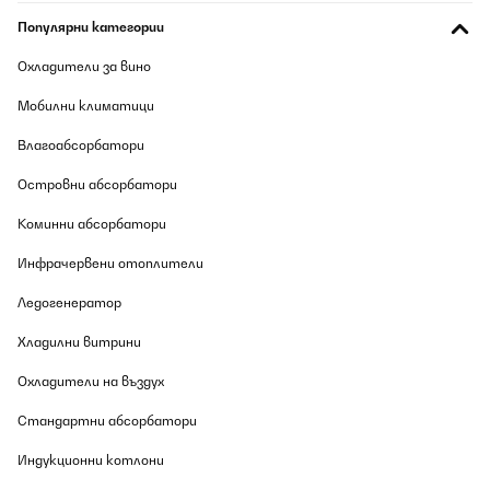
Utilisateur d'Amazon
Популярни категории
Превод
Охладители за вино
ПОТВЪРДЕН ПРЕГЛЕД
Мобилни климатици
06/08/2026
Влагоабсорбатори
It’s easy to use, and looks good.
Островни абсорбатори
Utilisateur d'Amazon
Коминни абсорбатори
Превод
Инфрачервени отоплители
ПОТВЪРДЕН ПРЕГЛЕД
Ледогенератор
06/08/2026
Хладилни витрини
TOP
Охладители на въздух
Pascal
Стандартни абсорбатори
Превод
Индукционни котлони
ПОТВЪРДЕН ПРЕГЛЕД