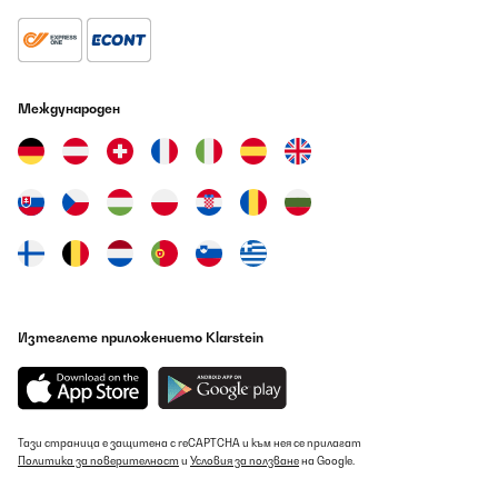
Wandheizung.Die Heizung ist technisch stark ausgerüstet, kann
am Heizkörper, als auch mit der beiliegenden Handfernbedienung
im Raum sicher gesteuert werden.Zudem weist sie ein WLAN
Modul auf, womit jeder damit ausgestattete Raum mit der
kostenlosen Klarstein App vom Licht bis zur Thermostatregelung
steuerbar ist. Dies kann sogar in Abhängigkeiten von lokaler
Международен
Außentemperatur oder anderen Faktoren automatisiert
werden.Die damit gegebene Fernsteuerbarkeit der Heizung
könnte aber auch Gefahren bergen, wenn man bspw. nicht
bemerken würde, dass jemand etwas zum Trocknen über die
Heizung gelegt hätte.Die Oberflächentemperatur der Glasfront
kann bis 95 Grad erreichen, womit sowohl eine Entflammbarkeit
zu bedenken ist, als auch einer Verbrennungsgefahr z.B. für
Kinder durch Belehrung vorgebeugt werden muss.Die Klarstein
Mojave Heizung zeichnet sich durch ihre Lautlosigkeit im Betrieb
aus, weist aber in der Heizwirkung eine zögerliche Wirkung auf.
Dennoch, auch wenn die Raumtemperatur nur langsam steigt,
weist man durch die Infrarot Strahlungswärme ein vorzeitiges
Wärmeempfinden auf.Der Kundendienst von Klarstein war
Изтеглете приложението Klarstein
bezüglich Unklarheiten bei den wechselnden Rabattaktionen
erfreulich schnell ansprechbar und zeichnete sich durch seine
Kulanz aus.Ein kleines Negativum zum Gerät bleibt und findet so
ja vielleicht seinen Weg um das Produkt noch zu verbessern: Die
Aufhängung an vier zuvor mittels Schablone erstellter
Schraubenpunkten erweist sich als absolutes Geduldsspiel im
Тази страница е защитена с reCAPTCHA и към нея се прилагат
optischen Blindflug, muss man doch gleichzeitig die Heizung
Политика за поверителност
и
Условия за ползване
на Google.
lotrecht in die vier Punktlöcher heben und dann mit einer
Querbewegung verriegeln (System Langloch Einhängebeschlag).