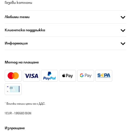
Газови котлони
06/08/2026
Veramente bello e funzionale ottimo per riscaldare circa 70/80
Любими теми
metri quadri per prezzo e qualità ottimo
Utente Amazon
Клиентска поддръжка
Превод
Информация
ПОТВЪРДЕН ПРЕГЛЕД
06/08/2026
Метод на плащане
Auf der Suche nach einer Zusatzheizung in der
Übergangsperiode für unsere Praxis sind wir auf diese Infrarot-
Konvektor-Kombination gestoßen. Wichtig ist zu wissen, das
Gerät ist in drei Leistungsstufen/Größen erhältlich und aufgrund
des Konvektoranteils (Strömungsrichtung) nur Vertikal zu
montieren. Auch eine Deckenmontage ist
ausgeschlossen.Frontabstand von Inventar sollte 40 cm
betragen, rundum 20 cm. Dies scheint uns nach Messungen
* Всички наши цени са с ДДС.
seitlich jedoch übertrieben, und geringer möglich ohne dass ein
Wärmestau (in der Fensternische) entsteht oder an den
1 EUR = 1.95583 BGN
Nischenseiten messbar wäre.Die Optik der Glasfront, die zudem
(unbeheizt) als Whiteboard nutzbar wäre, vor allem aber die
gleichzeitige LED Illumination (Farben und Stärke in Stufen
Изпращане
wählbar), ergeben eine zweite höchst dekorative Funktion der