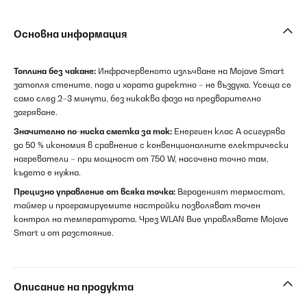
Основна информация
Топлина без чакане:
Инфрачервеното излъчване на Mojave Smart
затопля стените, пода и хората директно – не въздуха. Усеща се
само след 2–3 минути, без никаква фаза на предварително
загряване.
Значително по-ниска сметка за ток:
Енергиен клас A осигурява
до 50 % икономия в сравнение с конвенционалните електрически
нагреватели – при мощност от 750 W, насочена точно там,
където е нужна.
Прецизно управление от всяка точка:
Вграденият термостат,
таймер и програмируемите настройки позволяват точен
контрол на температурата. Чрез WLAN Вие управлявате Mojave
Smart и от разстояние.
Описание на продукта