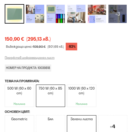
+3
150,90 €
(295,13 лв.)
-63%
Въвеждаща цена:
409,90 €
(801,69 лв.)
Продуктов информационен лист
НОМЕР НА ПРОДУКТА: 10039818
ТЕМА НА ПРОМЯНАТА:
500 W (60 x 60
750 W (60 x 85
1000 W (60 x 120
cm)
cm)
cm)
Налично
Налично
ОСНОВЕН ЦВЯТ:
Geometric
Бял
Зелени листа
+4