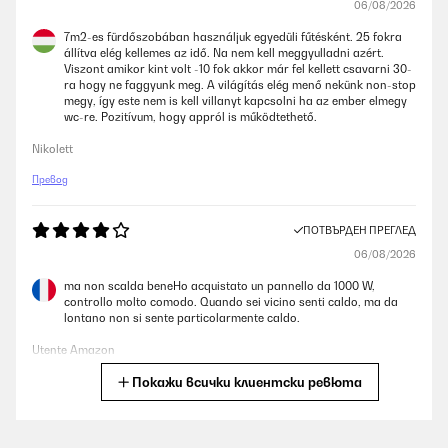
06/08/2026
7m2-es fürdőszobában használjuk egyedüli fűtésként. 25 fokra
állítva elég kellemes az idő. Na nem kell meggyulladni azért.
Viszont amikor kint volt -10 fok akkor már fel kellett csavarni 30-
ra hogy ne faggyunk meg. A világítás elég menő nekünk non-stop
megy, így este nem is kell villanyt kapcsolni ha az ember elmegy
wc-re. Pozitívum, hogy appról is működtethető.
Nikolett
Превод
ПОТВЪРДЕН ПРЕГЛЕД
06/08/2026
ma non scalda beneHo acquistato un pannello da 1000 W,
controllo molto comodo. Quando sei vicino senti caldo, ma da
lontano non si sente particolarmente caldo.
Utente Amazon
Покажи всички клиентски ревюта
Превод
ПОТВЪРДЕН ПРЕГЛЕД