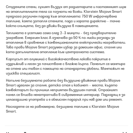
Студените стени, сухият въздух от радиаторите и постоянният шум
на отоплителните тела са познати на всеки. Klarstein Mojave Smart
предлага различен подход към отоплението: 750 W инфрачервена
топлина, която затопля стените, пода и хората директно – точно
както слънцето, без да движи въздуха в помещението.
Топлината е усетима само след 2–3 минути – без предварително
загряване. Енергиен клас А означава до 50 % по-ниски разходи за
отопление в сравнение с конвенционалните електрически нагреватели.
Това прави Mojave Smart разумен избор за домашен офис, спалня или
като допълнително отопление към централната система.
Корпусът от алуминий с висококачествено лаково покритие е
издръжлив и лесен за почистване с влажна кърпа. Панелът се монтира
на стена или таван с помощта на стандартни дюбели. Монтажът не
изисква специалист.
Напълно безшумната работа без въздушно движение прави Mojave
Smart идеален за спалня, детска стая и кабинет – места, където
конвекторът би причинил неприятен въздушен поток. Стройният
панел се вписва ненатрапчиво в съвременния интериор. Подходящ е за
целогодишна употреба и е обмислен подарък при нов дом или ремонт.
Насладете се на равномерна, безшумна топлина с Klarstein Mojave
Smart.