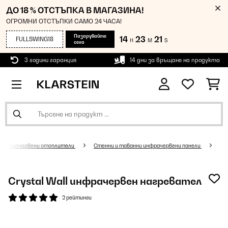
ДО 18 % ОТСТЪПКА В МАГАЗИНА!
ОГРОМНИ ОТСТЪПКИ САМО 24 ЧАСА!
Пазарувайте
14
23
20
FULLSWING18
H
M
S
сега
3 години гаранция
14 дни за връщане на продукта
Инфрачервени отоплители
Стенни и таванни инфрачервени панели
Crystal Wall инфрачервен нагревател
2 рейтинги