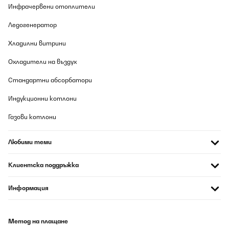
Инфрачервени отоплители
Ледогенератор
Хладилни витрини
Охладители на въздух
Стандартни абсорбатори
Индукционни котлони
Газови котлони
Любими теми
Клиентска поддръжка
Информация
Метод на плащане