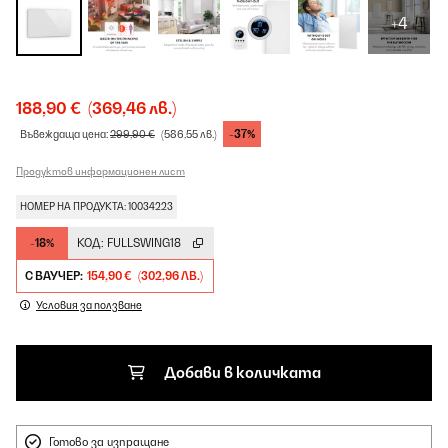
+4
188,90 €
(369,46 лв.)
-37%
Въвеждаща цена:
299,90 €
(586,55 лв.)
Продуктов информационен лист
НОМЕР НА ПРОДУКТА: 10034223
-18%
КОД:
FULLSWING18
С ВАУЧЕР:
154,90 €
(302,96 ЛВ.)
Условия за ползване
Добави в количката
Готово за изпращане