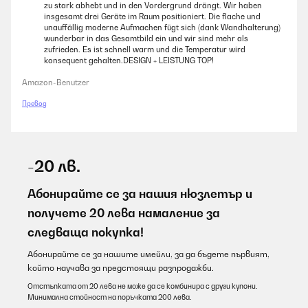
zu stark abhebt und in den Vordergrund drängt. Wir haben
insgesamt drei Geräte im Raum positioniert. Die flache und
unauffällig moderne Aufmachen fügt sich (dank Wandhalterung)
wunderbar in das Gesamtbild ein und wir sind mehr als
zufrieden. Es ist schnell warm und die Temperatur wird
konsequent gehalten.DESIGN + LEISTUNG TOP!
Amazon-Benutzer
Превод
-20 лв.
Абонирайте се за нашия нюзлетър и
получете 20 лева намаление за
следваща покупка!
Абонирайте се за нашите имейли, за да бъдете първият,
който научава за предстоящи разпродажби.
Отстъпката от 20 лева не може да се комбинира с други купони.
Минимална стойност на поръчката 200 лева.