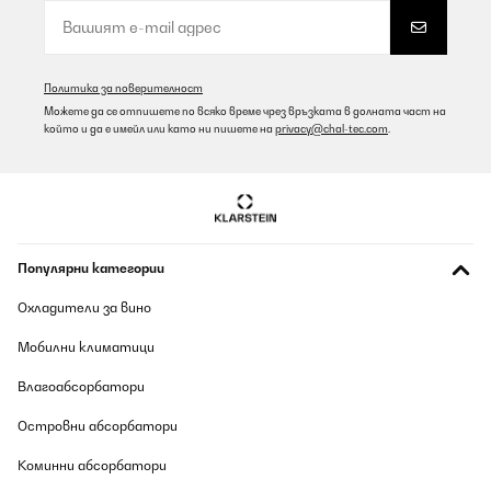
Политика за поверителност
Можете да се отпишете по всяко време чрез връзката в долната част на
който и да е имейл или като ни пишете на
privacy@chal-tec.com
.
Популярни категории
Охладители за вино
Мобилни климатици
Влагоабсорбатори
Островни абсорбатори
Коминни абсорбатори