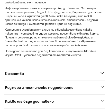
спокойствието е от значение.
Инфрачервената технология реагира бързо: вече след 2–3 минути
топлината е усетима, без никаква фаза на предварително загряване.
Енергиен клас А означава до 50 % по-ниска консумация на ток в
сравнение с конвенционалните електрически отоплители – разлика,
която се вижда в сметката за ток в края на годината.
Корпусът е изработен от алуминий с висококачествено лаково
покритие – устойчив на удари, лесен за почистване с влажна кърпа.
Панелът се монтира на стена или таван с обикновени дюбели и
винтове. Тънкият му профил се вписва естествено в съвременния
интериор на всяка стая – хол, спалня или работен кабинет.
Насладете се на топъл дом без компромиси – поръчайте Klarstein
Crystal Wall и усетете разликата от първата минута.
Качества
Размери и технически подробности
Какво ще бъде доставено