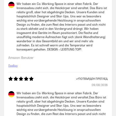
Wir haben ein Co-Working Space in einer alten Fabrik. Der
Innenausbau zieht sich, die Heizkörper sind veraltet. Das Büro ist
relativ groß, aber hat abgehängte Decken. Unsere Kunden sind
hauptsächlich Designer und Star-Ups. Uns war es besonders
wichtig eine vorübergehende Heizlösung in anspruchsvollem
Design zu finden, die zum Rest des Interiors passt und sich nicht
zu stark abhebt und in den Vordergrund drängt. Wir haben
insgesamt drei Geräte im Raum positioniert. Die flache und
unauffällig moderne Aufmachen fügt sich (dank Wandhalterung)
wunderbar in das Gesamtbild ein und wir sind mehr als
zufrieden. Es ist schnell warm und die Temperatur wird
konsequent gehalten. DESIGN + LEISTUNG TOP!
Amazon-Benutzer
Превод
ПОТВЪРДЕН ПРЕГЛЕД
09/08/2026
Wir haben ein Co-Working Space in einer alten Fabrik. Der
Innenausbau zieht sich, die Heizkörper sind veraltet.Das Büro ist
relativ groß, aber hat abgehängte Decken. Unsere Kunden sind
hauptsächlich Designer und Star-Ups. Uns war es besonders
wichtig eine vorübergehende Heizlösung in anspruchsvollem
Design zu finden, die zum Rest des Interiors passt und sich nicht