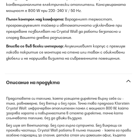
конвенционалните електрически отоплители. Консумираната
мощност е 800 W при 220–240 V / 50 Hz.
Пълен контрол над комфорта:
Вграденият термостат,
програмируемият таймер и автоматичното изключване при
прегряване позволяват на Crystal Wall да работи безопасно и
според Вашето дневно разписание.
Вписва се във всеки интериор:
Алуминиевият корпус с премиум
лаково покритие се монтира на стена или таван с обикновени
дюбели и не нарушава визията на съвременните помещения.
Описание на продукта
Представете си топлина, която усещате директно върху себе си –
тиха, равномерна, без вятър и без прах. Точно това предлага Klarstein
Crystal Wall: инфрачервен отоплителен панел с мощност 800 W, който
загрява хората и повърхностите в стаята директно, точно като
слънчевата топлина, без да движи въздуха.
Без шум от вентилатор. Без сухо гърло сутринта. Без вихрещи се
прахови частици. Crystal Wall работи в пълна тишина – което го прави
особено подходящ за спалня, детска стая или домашен офис, където