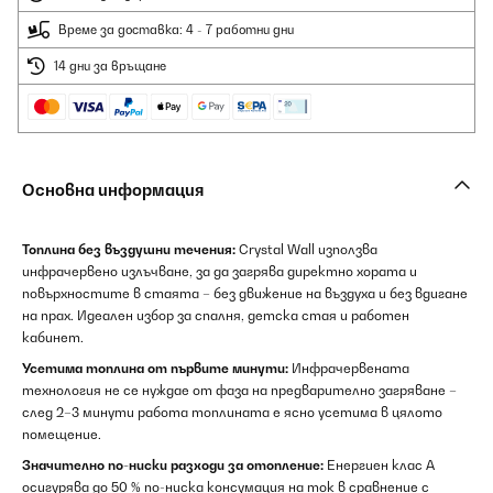
Време за доставка: 4 - 7 работни дни
14 дни за връщане
Основна информация
Топлина без въздушни течения:
Crystal Wall използва
инфрачервено излъчване, за да загрява директно хората и
повърхностите в стаята – без движение на въздуха и без вдигане
на прах. Идеален избор за спалня, детска стая и работен
кабинет.
Усетима топлина от първите минути:
Инфрачервената
технология не се нуждае от фаза на предварително загряване –
след 2–3 минути работа топлината е ясно усетима в цялото
помещение.
Значително по-ниски разходи за отопление:
Енергиен клас А
осигурява до 50 % по-ниска консумация на ток в сравнение с