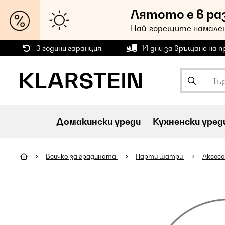
Лятото е в ра
Най-горещите намален
3 години гаранция
14 дни за връщане на 
Домакински уреди
Кухненски уред
Всичко за градината
Парти шатри
Аксесо