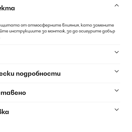
укта
защитата от атмосферните влияния, като замените
йте инструкциите за монтаж, за да осигурите добър
.
ески подробности
ставено
вка