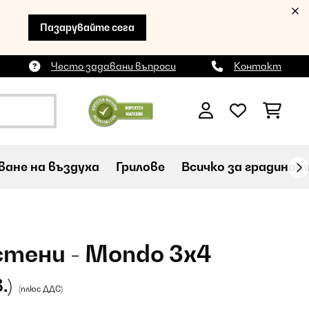
Пазарувайте сега
Често задавани въпроси
Контакт
ане на въздуха
Грилове
Всичко за градинат
тени - Mondo 3x4
.)
(плюс ДДС)