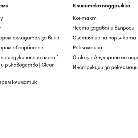
еми
Клиентска поддръжка
ay
Контакт
y
Често задавани въпроси
берем охладител за вино
Състояние на поръчката
берем абсорбатор
Рекламации
на индукционния плот "
Отказ / Анулиране на пор
и ръководство | Clear
Инструкции за рекламаци
берем климатик