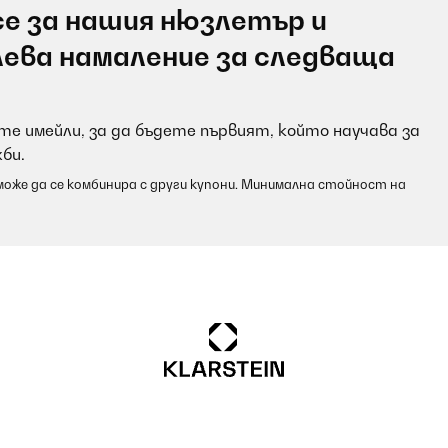
е за нашия нюзлетър и
лева намаление за следваща
е имейли, за да бъдете първият, който научава за
би.
оже да се комбинира с други купони. Минимална стойност на