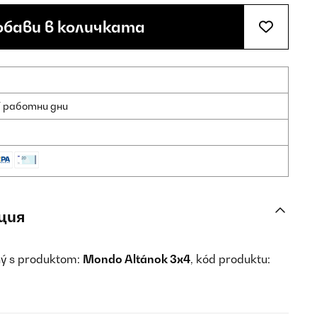
бави в количката
7 работни дни
ция
ný s produktom:
Mondo Altánok 3x4
, kód produktu: