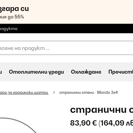
згара си
ия до 55%
продукта
и
Oтоплителни уреди
Охлаждане
Пречиств
ари за градински шатри
странични стени - Mondo 3x4
странични с
83,90 €
(164,09 лв