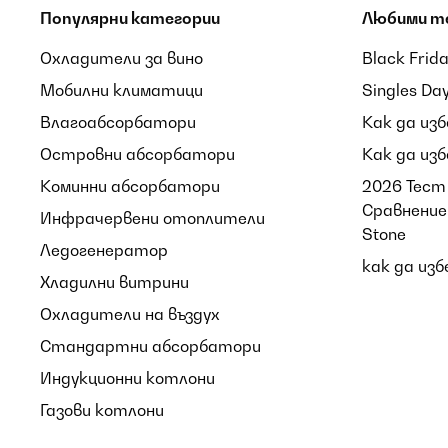
Популярни категории
Любими т
Охладители за вино
Black Frid
Мобилни климатици
Singles Da
Влагоабсорбатори
Как да из
Островни абсорбатори
Как да из
Коминни абсорбатори
2026 Тест 
Сравнение 
Инфрачервени отоплители
Stone
Ледогенератор
как да из
Хладилни витрини
Охладители на въздух
Стандартни абсорбатори
Индукционни котлони
Газови котлони