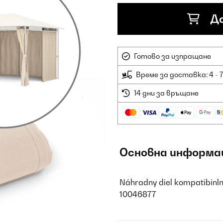
До
Готово за изпращане
Време за доставка: 4 - 
14 дни за връщане
Основна информа
Náhradny diel kompatibinl
10046877