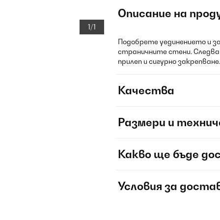
Описание на прод
1/1
Подобрете уединението и 
страничните стени. Следва
прилеп и сигурно закрепване
Качества
Размери и технич
Какво ще бъде до
Условия за доста