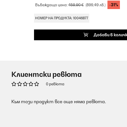
-31%
Въвеждаща цена:
459,90 €
(899,49 лв.)
НОМЕР НА ПРОДУКТА: 10046877
Добави в колич
Клиентски ревюта
0 ревюта
Към този продукт все още няма ревюта.