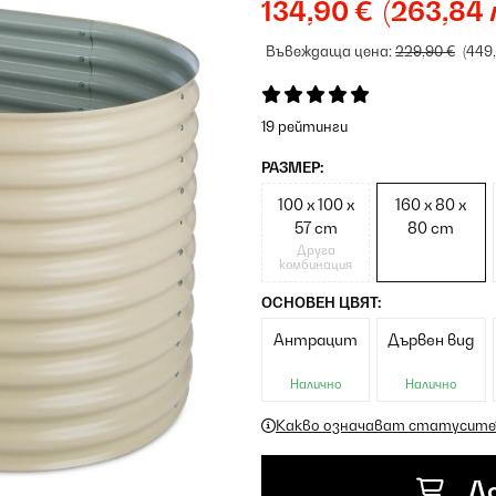
134,90 €
(263,84 
Въвеждаща цена:
229,90 €
(449
19 рейтинги
РАЗМЕР:
100 x 100 x
160 x 80 x
57 cm
80 cm
Друга
комбинация
ОСНОВЕН ЦВЯТ:
Антрацит
Дървен вид
Налично
Налично
Какво означават статусите
До