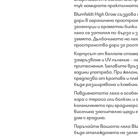
тук намирате практичното
Blumfeldt High Grow създава
дори в ограничено пространс
зеленчуци и ароматни билки
леха се затопля по-бързо и
земята. Дълбочината на ле
пространство дори за расте
Корпусът от велпапе стоман
замръзване и UV лъчение – 
притеснения. Ъгловите връ
години употреба. При желан
предпазва от кротове и пл
бъде разширявана и комбини
Повдигнатата леха е особен
хора с тераса или балкон, и
колениченето при градинарс
височина значително щади гъ
дом с градина.
Поръчайте Вашата леха Blumf
бъде отглеждането на зелен