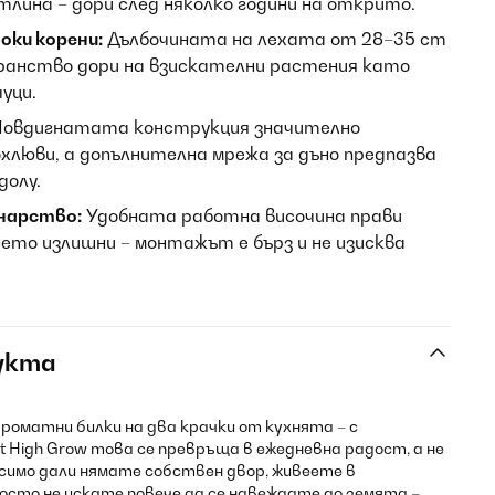
тлина – дори след няколко години на открито.
оки корени:
Дълбочината на лехата от 28–35 cm
анство дори на взискателни растения като
уци.
овдигнатата конструкция значително
хлюви, а допълнителна мрежа за дъно предпазва
долу.
инарство:
Удобната работна височина прави
ето излишни – монтажът е бърз и не изисква
укта
роматни билки на два крачки от кухнята – с
t High Grow това се превръща в ежедневна радост, а не
симо дали нямате собствен двор, живеете в
осто не искате повече да се навеждате до земята –