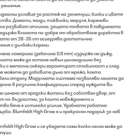
 решение.
 идеални условия за растеж на зеленчуци, билки и цветя
тво. Домати, ягоди, тиквички, маруля, коренови
 се развиват отлично, защото почвата в повдигната
 задържа влагата по-добре от обработване директно в
хата от 28–35 cm осигурява достатъчно
ния с дълбоки корени.
ена ламарина (дебелина 0,6 mm) издържа на дъжд,
лехата може да остане навън целогодишно без
зки с метални анкери гарантират стабилност и след
ие можете да добавите дъно от мрежа, което
евели отдолу. Модулната система позволява лехата да
рана в различни конфигурации според нуждите Ви.
о ценена от градски жители без собствен двор, от
 от по-възрастни, за които навеждането и
тво вече е истинско усилие. Удобната работна
рба. Blumfeldt High Grow е и прекрасен подарък за нов
eldt High Grow и се убедете сами колко лесно може да
чуци.