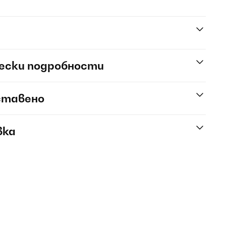
ески подробности
ставено
вка