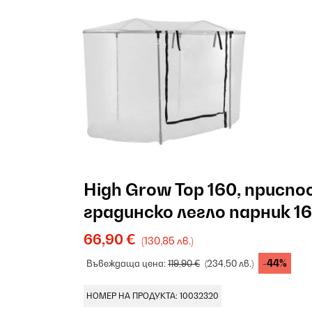
High Grow Top 160, приспо
градинско легло парник 1
стоманена тръба PVC
66,90 €
(130,85 лв.)
-44%
Въвеждаща цена:
119,90 €
(234,50 лв.)
НОМЕР НА ПРОДУКТА: 10032320