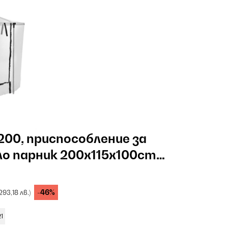
200, приспособление за
ло парник 200x115x100cm
ъба PVC
-46%
293,18 лв.)
1