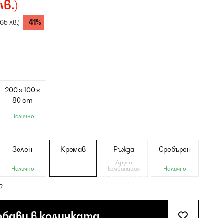
лв.)
-41%
,65 лв.)
200 x 100 x
80 cm
Налично
Зелен
Кремав
Ръжда
Сребърен
Друга
Налично
комбинация
Налично
?
бави в количката