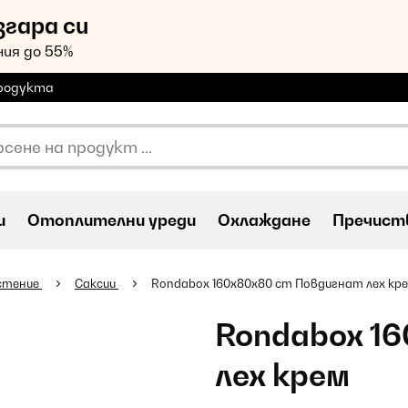
згара си
ия до 55%
продукта
и
Oтоплителни уреди
Охлаждане
Пречиств
стение
Саксии
Rondabox 160x80x80 cm Повдигнат лех кр
Rondabox 1
лех крем