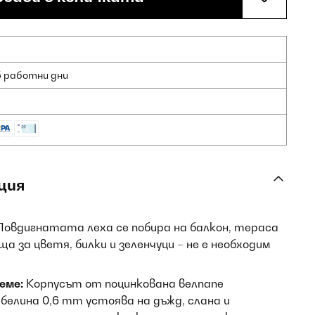
5 работни дни
ция
овдигнатата леха се побира на балкон, тераса
ща за цветя, билки и зеленчуци – не е необходим
еме:
Корпусът от поцинкована велпапе
белина 0,6 mm устоява на дъжд, слана и