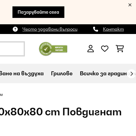
Пазарувайте сега
Често задавани въпроси
Контакт
ане на въздуха
Грилове
Всичко за градинат
ем
60x80x80 cm Повдигнат