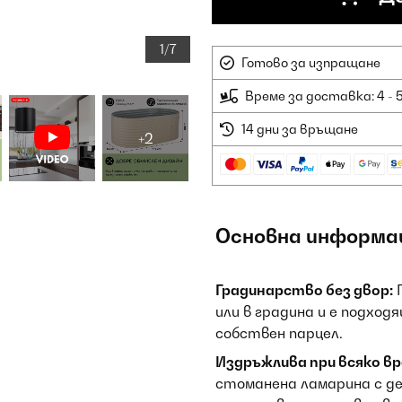
1/7
Готово за изпращане
Време за доставка: 4 - 
14 дни за връщане
+2
Основна информа
Градинарство без двор:
П
или в градина и е подходя
собствен парцел.
Издръжлива при всяко вр
стоманена ламарина с де