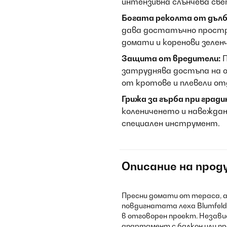
интензивна слънчева све
Богата реколта от дълб
дава достатъчно простр
домати и коренови зеленч
Защита от вредители:
П
затруднява достъпа на о
от кротове и плевели от
Грижа за гърба при град
колениченето и навеждан
специален инструмент.
Описание на прод
Пресни домати от тераса, а
повдигнатата леха Blumfeld
в отговорен проект. Незави
апартамент с балкон или пр