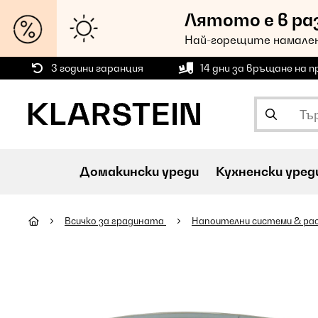
Лятото е в ра
Най-горещите намален
3 години гаранция
14 дни за връщане на 
Домакински уреди
Кухненски уред
Всичко за градината
Напоителни системи & ра