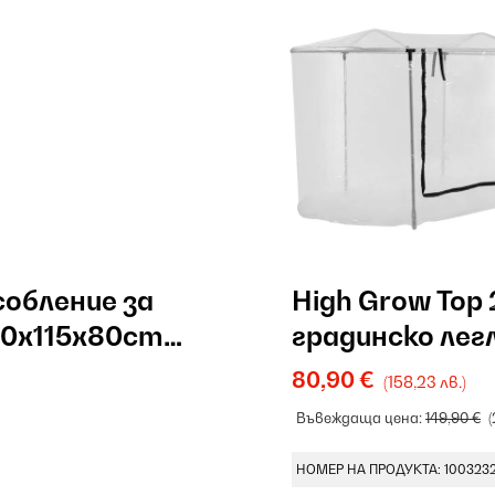
собление за
High Grow Top 
60x115x80cm
градинско лег
стоманена тр
80,90 €
(158,23 лв.)
Въвеждаща цена:
149,90 €
(
НОМЕР НА ПРОДУКТА: 1003232