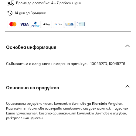
Време за доставка: 4 - 7 работни дни
14 дни за връщане
Основна информация
Съвместим с следните номера на артикули: 10045273, 10045276
Описание на продукта
Оригинална резервна част: комплект винтове за
Klarstein
Pergolen.
Комплектът винтове осигурява стабилен и сигурен монтаж – идеален
като заместител, когато оригиналният комплект винтове е изгубен,
ръждясал или износен.