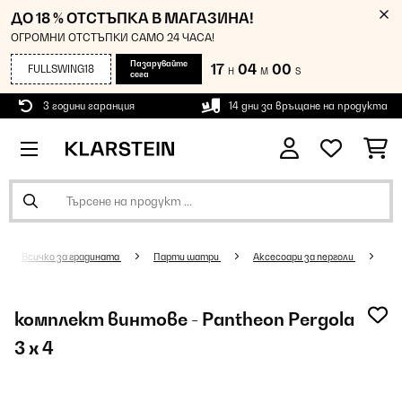
ДО 18 % ОТСТЪПКА В МАГАЗИНА!
ОГРОМНИ ОТСТЪПКИ САМО 24 ЧАСА!
Пазарувайте
17
04
00
FULLSWING18
H
M
S
сега
3 години гаранция
14 дни за връщане на продукта
Всичко за градината
Парти шатри
Аксесоари за перголи
комплект винтове - Pantheon Pergola
3 x 4