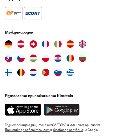
Международен
Изтеглете приложението Klarstein
Тази страница е защитена с reCAPTCHA и към нея се прилагат
Политика за поверителност
и
Условия за ползване
на Google.