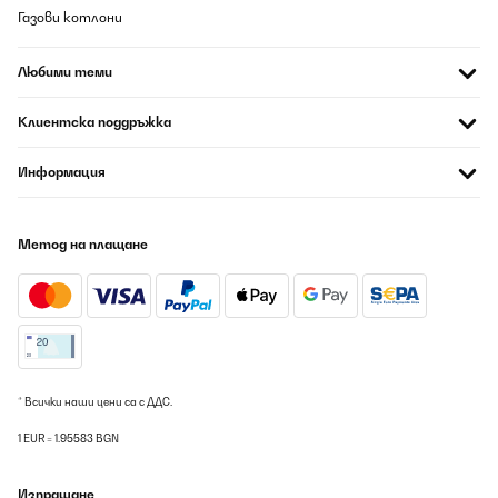
Газови котлони
Любими теми
Клиентска поддръжка
Информация
Метод на плащане
* Всички наши цени са с ДДС.
1 EUR = 1.95583 BGN
Изпращане