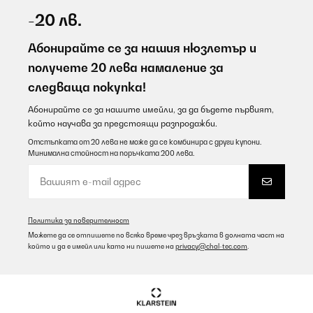
-20 лв.
Абонирайте се за нашия нюзлетър и
получете 20 лева намаление за
следваща покупка!
Абонирайте се за нашите имейли, за да бъдете първият,
който научава за предстоящи разпродажби.
Отстъпката от 20 лева не може да се комбинира с други купони.
Минимална стойност на поръчката 200 лева.
Политика за поверителност
Можете да се отпишете по всяко време чрез връзката в долната част на
който и да е имейл или като ни пишете на
privacy@chal-tec.com
.