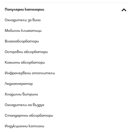
Популярни категории
Охладители за вино
Мобилни климатици
Влагоабсорбатори
Островни абсорбатори
Коминни абсорбатори
Инфрачервени отоплители
Ледогенератор
Хладилни витрини
Охладители на въздух
Стандартни абсорбатори
Индукционни котлони