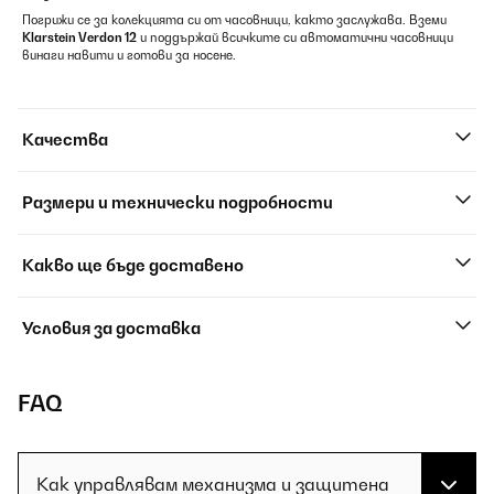
Погрижи се за колекцията си от часовници, както заслужава. Вземи
Klarstein Verdon 12
и поддържай всичките си автоматични часовници
винаги навити и готови за носене.
Качества
Размери и технически подробности
Какво ще бъде доставено
Условия за доставка
FAQ
Как управлявам механизма и защитена