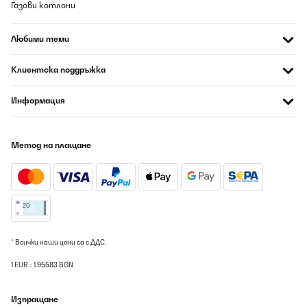
09/08/2026
Газови котлони
Parfait
Любими теми
Amazon-Benutzer
Клиентска поддръжка
Превод
Информация
ПОТВЪРДЕН ПРЕГЛЕД
09/08/2026
Метод на плащане
Great item and good quality. Very happy with the purchase.
Amazon user
Превод
* Всички наши цени са с ДДС.
1 EUR = 1.95583 BGN
Изпращане