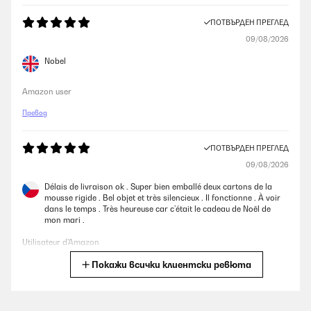
ПОТВЪРДЕН ПРЕГЛЕД
09/08/2026
Nobel
Amazon user
Превод
ПОТВЪРДЕН ПРЕГЛЕД
09/08/2026
Délais de livraison ok . Super bien emballé deux cartons de la
mousse rigide . Bel objet et très silencieux . Il fonctionne . À voir
dans le temps . Très heureuse car c’était le cadeau de Noël de
mon mari .
Utilisateur d'Amazon
Покажи всички клиентски ревюта
Превод
ПОТВЪРДЕН ПРЕГЛЕД