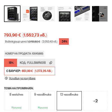
+2
793,90 €
(1.552,73 лв.)
-24%
Въвеждаща цена:
1.049,90 €
(2.053,43 лв.)
НОМЕР НА ПРОДУКТА: 10045665
-18%
КОД:
FULLSWING18
С ВАУЧЕР:
651,00 €
(1.273,25 ЛВ.)
Условия за ползване
ТЕМА НА ПРОМЯНАТА:
8 watches
9 часовника
12 часовника
+2
Налично
Налично