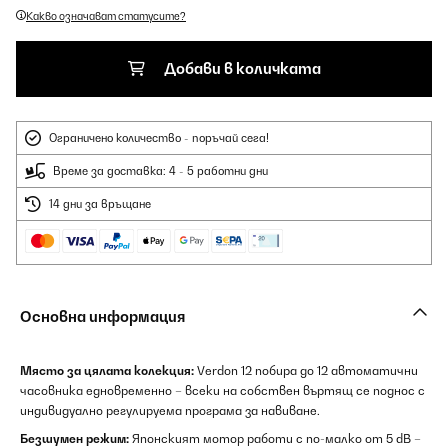
Какво означават статусите?
Добави в количката
Ограничено количество - поръчай сега!
Време за доставка: 4 - 5 работни дни
14 дни за връщане
Основна информация
Място за цялата колекция:
Verdon 12 побира до 12 автоматични
часовника едновременно – всеки на собствен въртящ се поднос с
индивидуално регулируема програма за навиване.
Безшумен режим:
Японският мотор работи с по-малко от 5 dB –