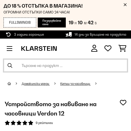
ДО 18 % ОТСТЪПКА В МАГАЗИНА!
ОГРОМНИ ОТСТЪПКИ САМО 24 ЧАСА!
Пазарувайте
19
10
42
FULLSWING18
H
M
S
сега
3 години гаранция
14 дни за връщане на продукта
Домакински уреди
Кутии за часовници
Устройството за навиване на
часовници Verdon 12
9 рейтинги