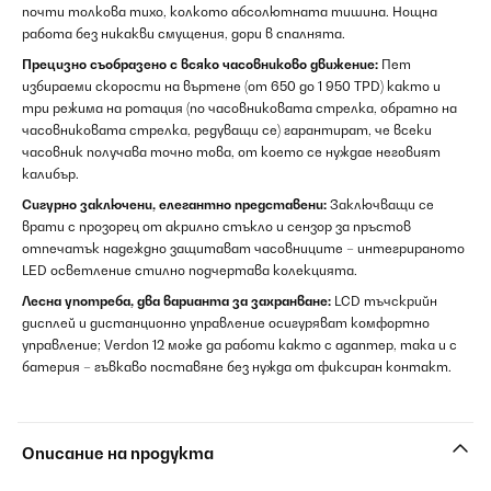
почти толкова тихо, колкото абсолютната тишина. Нощна
работа без никакви смущения, дори в спалнята.
Прецизно съобразено с всяко часовниково движение:
Пет
избираеми скорости на въртене (от 650 до 1 950 TPD) както и
три режима на ротация (по часовниковата стрелка, обратно на
часовниковата стрелка, редуващи се) гарантират, че всеки
часовник получава точно това, от което се нуждае неговият
калибър.
Сигурно заключени, елегантно представени:
Заключващи се
врати с прозорец от акрилно стъкло и сензор за пръстов
отпечатък надеждно защитават часовниците – интегрираното
LED осветление стилно подчертава колекцията.
Лесна употреба, два варианта за захранване:
LCD тъчскрийн
дисплей и дистанционно управление осигуряват комфортно
управление; Verdon 12 може да работи както с адаптер, така и с
батерия – гъвкаво поставяне без нужда от фиксиран контакт.
Описание на продукта