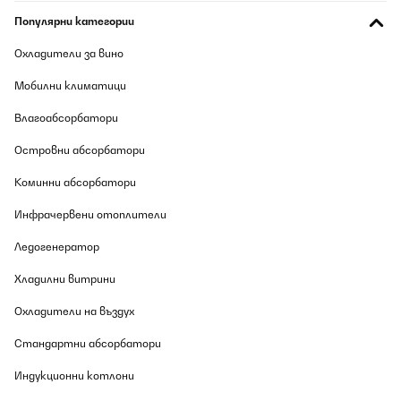
rotore 1 in alto a sinistra, rotore 6 in basso a destra, ma non e’
scritto sul manuale. Fondamentale la regolazione della velocita’
Популярни категории
per ogni rotore, dato che ho orologi differenti con necessita’
diverse di carica
Охладители за вино
Utente Amazon
Мобилни климатици
Превод
Влагоабсорбатори
ПОТВЪРДЕН ПРЕГЛЕД
Островни абсорбатори
09/08/2026
Коминни абсорбатори
arrivato in tempo, molto buono, solo qualche rotore un po'
rumoroso, ma si mette a posto muovendo leggermete gli
Инфрачервени отоплители
alloggiamenti. Ordine dei rotori: classico scrittura occidentale,
rotore 1 in alto a sinistra, rotore 6 in basso a destra, ma non e'
Ледогенератор
scritto sul manuale. Fondamentale la regolazione della velocita'
per ogni rotore, dato che ho orologi differenti con necessita'
Хладилни витрини
diverse di carica
Utente Amazon
Охладители на въздух
Превод
Стандартни абсорбатори
Индукционни котлони
ПОТВЪРДЕН ПРЕГЛЕД