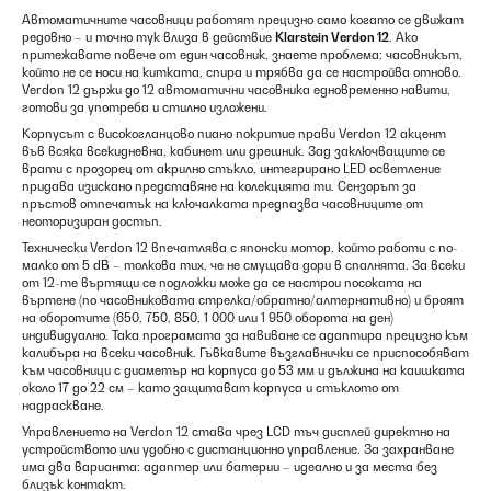
Автоматичните часовници работят прецизно само когато се движат
редовно – и точно тук влиза в действие
Klarstein Verdon 12
. Ако
притежавате повече от един часовник, знаете проблема: часовникът,
който не се носи на китката, спира и трябва да се настройва отново.
Verdon 12 държи до 12 автоматични часовника едновременно навити,
готови за употреба и стилно изложени.
Корпусът с високогланцово пиано покритие прави Verdon 12 акцент
във всяка всекидневна, кабинет или дрешник. Зад заключващите се
врати с прозорец от акрилно стъкло, интегрирано LED осветление
придава изискано представяне на колекцията ти. Сензорът за
пръстов отпечатък на ключалката предпазва часовниците от
неоторизиран достъп.
Технически Verdon 12 впечатлява с японски мотор, който работи с по-
малко от 5 dB – толкова тих, че не смущава дори в спалнята. За всеки
от 12-те въртящи се подложки може да се настрои посоката на
въртене (по часовниковата стрелка/обратно/алтернативно) и броят
на оборотите (650, 750, 850, 1 000 или 1 950 оборота на ден)
индивидуално. Така програмата за навиване се адаптира прецизно към
калибъра на всеки часовник. Гъвкавите възглавнички се приспособяват
към часовници с диаметър на корпуса до 53 мм и дължина на каишката
около 17 до 22 см – като защитават корпуса и стъклото от
надраскване.
Управлението на Verdon 12 става чрез LCD тъч дисплей директно на
устройството или удобно с дистанционно управление. За захранване
има два варианта: адаптер или батерии – идеално и за места без
близък контакт.