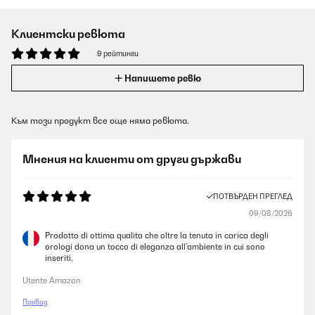
Клиентски ревюта
9 рейтинги
Напишете ревю
Към този продукт все още няма ревюта.
Мнения на клиенти от други държави
ПОТВЪРДЕН ПРЕГЛЕД
09/08/2026
Prodotto di ottima qualita che oltre la tenuta in carica degli
orologi dona un tocco di eleganza all'ambiente in cui sono
inseriti.
Utente Amazon
Превод