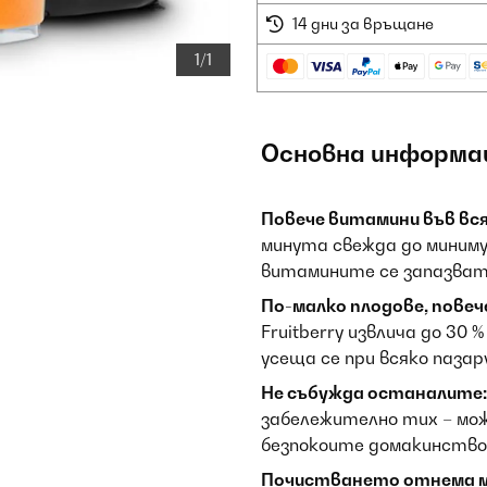
14 дни за връщане
1/1
Основна информа
Повече витамини във вся
минута свежда до миниму
витамините се запазват 
По-малко плодове, повече
Fruitberry извлича до 30
усеща се при всяко пазар
Не събужда останалите:
забележително тих – мож
безпокоите домакинство
Почистването отнема 