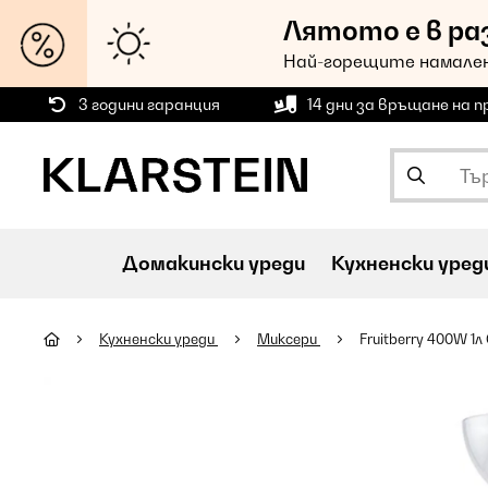
Лятото е в ра
Най-горещите намален
3 години гаранция
14 дни за връщане на 
Домакински уреди
Кухненски уред
Кухненски уреди
Миксери
Fruitberry 400W 1