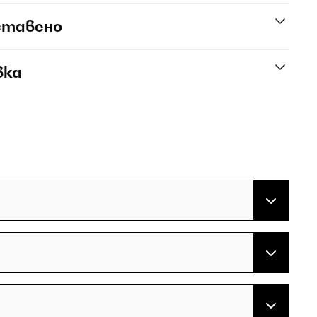
ставено
вка