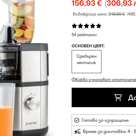
156,93 €
(306,93 л
Въвеждаща цена:
249,90 €
(488,
54 рейтинги
ОСНОВЕН ЦВЯТ:
Сребърен
металик
Какво означават статусите
До
Готово за изпращане
Време за доставка: 4 - 