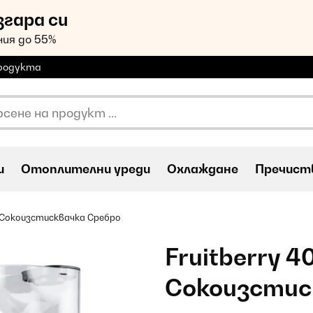
згара си
ия до 55%
продукта
и
Oтоплителни уреди
Охлаждане
Пречиств
л Сокоизстисквачка Сребро
Fruitberry 4
Сокоизстис