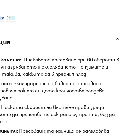
ция
ка чаша:
Шнековото пресоване при 60 оборота в
м нагряването и окисляването – ензимите и
такива, каквито са в пресния плод.
 сок:
Благодарение на бавното пресоване
 % повече сок от същото количество плодове –
уване.
Ниската скорост на въртене прави уреда
ете да приготвяте сок рано сутринта, без да
то.
минути:
Пресоващата единица се разглобява