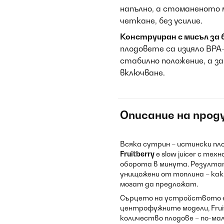
напълно, а стоманеното 
четкане, без усилие.
Конструиран с мисъл за
плодовете са изцяло BPA
стабилно положение, а з
включване.
Описание на прод
Всяка сутрин – истински пло
Fruitberry
е slow juicer с те
оборота в минута. Резулта
унищожени от топлина – ка
могат да предложат.
Сърцето на устройството е 
центрофужните модели, Fruit
количество плодове – по-ма