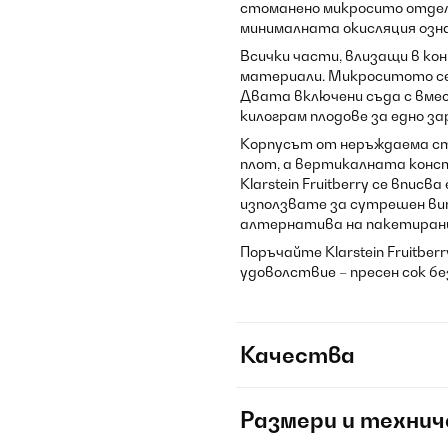
стоманено микросито отдел
минималната окисляция означ
Всички части, влизащи в ко
материали. Микроситото се 
Двата включени съда с вмес
килограм плодове за едно за
Корпусът от неръждаема ст
плот, а вертикалната конс
Klarstein Fruitberry се впис
използвате за сутрешен ви
алтернатива на пакетирани
Поръчайте Klarstein Fruitbe
удоволствие – пресен сок бе
Качества
Размери и технич