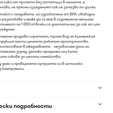
я сока от пулпата без остатъци в чашата, а
ава, че прясно изцеденият сок се запазва по-дълго.
нтакт с плодовете, са изработени от BPA-свободни
разглобява и може да се мие в съдомиялна машина.
тимост по 1 000 ml всеки са достатъчни за сок от цял
реждане.
омана придава спретнат, траен вид на кухненския
трукция пести ценното работно пространство.
ва естествено в ежедневието – независимо дали го
таминен заряд, детокс програма или като
те сокове за цялото семейство.
rry днес и превърнете сутринта си в истинско
з компромиси.
ески подробности