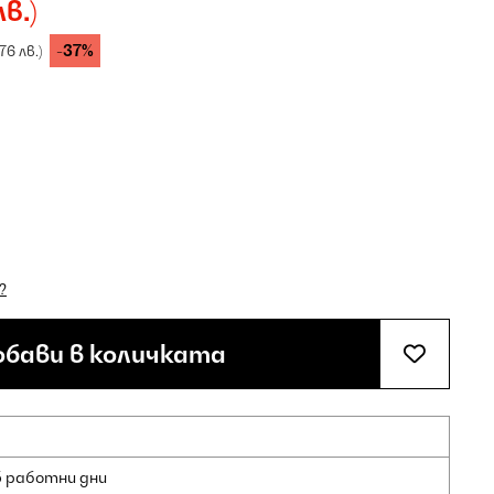
в.)
-37%
76 лв.)
?
бави в количката
5 работни дни