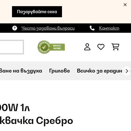
Пазарувайте сега
Често задавани въпроси
Контакт
ане на въздуха
Грилове
Всичко за градинат
00W 1л
квачка Сребро