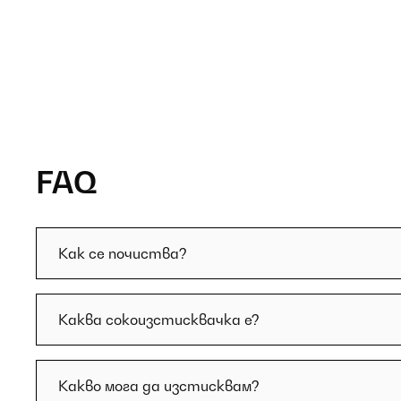
FAQ
Как се почиства?
Каква сокоизстисквачка е?
Какво мога да изстисквам?