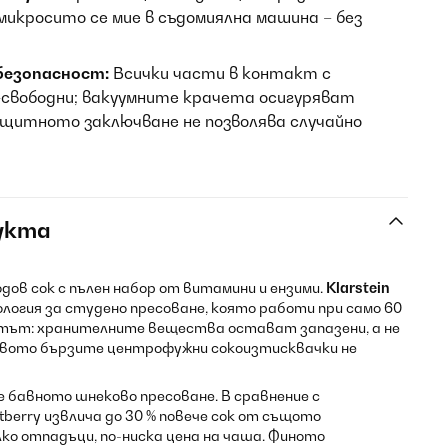
микросито се мие в съдомиялна машина – без
 безопасност:
Всички части в контакт с
-свободни; вакуумните крачета осигуряват
ащитното заключване не позволява случайно
укта
дов сок с пълен набор от витамини и ензими.
Klarstein
хнология за студено пресоване, която работи при само 60
тът: хранителните вещества остават запазени, а не
квото бързите центрофужни сокоизтисквачки не
бавното шнеково пресоване. В сравнение с
berry извлича до 30 % повече сок от същото
лко отпадъци, по-ниска цена на чаша. Финото