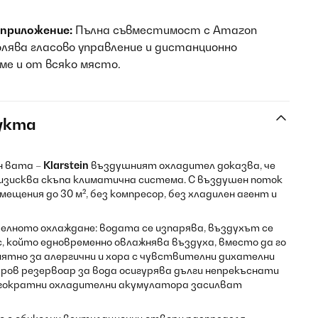
 приложение:
Пълна съвместимост с Amazon
олява гласово управление и дистанционно
еме и от всяко място.
укта
н вата –
Klarstein
въздушният охладител доказва, че
изисква скъпа климатична система. С въздушен поток
мещения до 30 м², без компресор, без хладилен агент и
елното охлаждане: водата се изпарява, въздухът се
, който едновременно овлажнява въздуха, вместо да го
риятно за алергични и хора с чувствителни дихателни
ров резервоар за вода осигурява дълги непрекъснати
ногократни охладителни акумулатора засилват