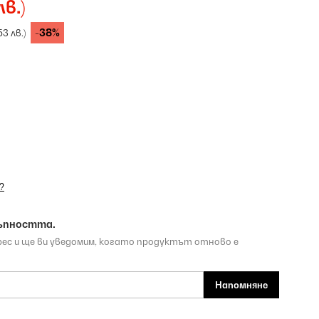
лв.)
-38%
53 лв.)
?
ъпността.
рес и ще ви уведомим, когато продуктът отново е
Напомняне