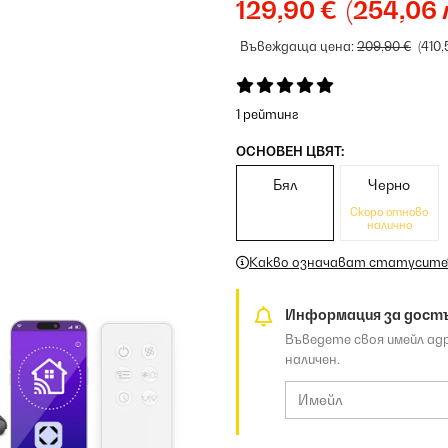
129,90 €
(254,06 
Въвеждаща цена:
209,90 €
(410,
1 рейтинг
ОСНОВЕН ЦВЯТ:
Бял
Черно
Скоро отново
налично
Какво означават статусите
Информация за дост
Въведете своя имейл ад
наличен.