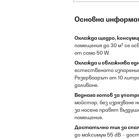
Основна информа
Охлажда щедро, консуми
помещения до 30 м² се ос
от само 50 W.
Охлажда и овлажнява ед
естественото изпарение н
Резервоарът от 10 литра
доливане.
Веднага готов за употр
майстор, без изрязване н
за носене правят въздушн
помещение.
Достатъчно тих за спа
до максимум 55 dB – дост