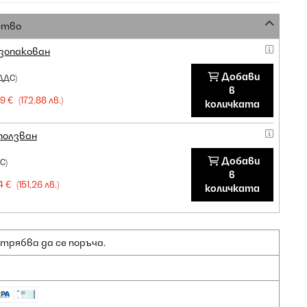
ство
зопакован
Добави
ДДС)
в
9 €
(172,88 лв.)
количката
ползван
Добави
С)
в
4 €
(151,26 лв.)
количката
 трябва да се поръча.