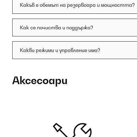
Какъв е обемът на резервоара и мощността?
Как се почиства и поддържа?
Какви режими и управление има?
Аксесоари