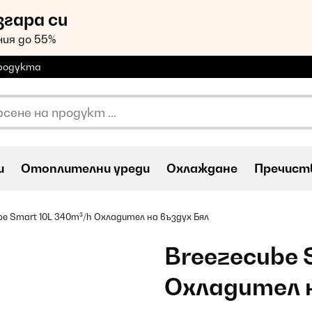
згара си
ия до 55%
продукта
и
Oтоплителни уреди
Охлаждане
Пречиств
be Smart 10L 340m³/h Охладител на въздух Бял
Breezecube 
Охладител н