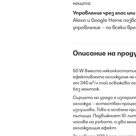
нощта.
Управление чрез глас или
Alexa и Google Home позв
управление – по всяко вр
Описание на прод
50 W вместо няколкостоти
ефективното охлаждане не 
от 340 м³/ч той освежава по
без монтаж.
Сърцето на уреда е изпарит
охлажда – естествен процес
изсушава. Това е особено п
пътища. Подвижният 10-лит
часове на работа, а два м
охлаждащия ефект.