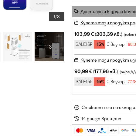
Достъпен и в друго каче
1/8
Купете този продукт ра
103,99 €
(203,39 лв.)
(плюс 
SALE15P
-15%
С ваучер:
88,3
+3
Купете този продукт из
90,99 €
(177,96 лв.)
(плюс ДД
SALE15P
-15%
С ваучер:
77,3
Стоката не е на склад и
14 дни за връщане