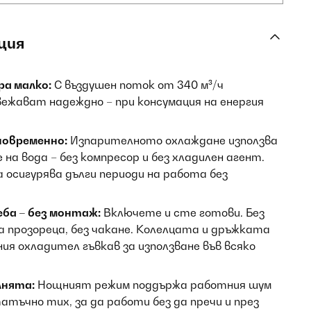
ция
ра малко:
С въздушен поток от 340 м³/ч
вежават надеждно – при консумация на енергия
новременно:
Изпарителното охлаждане използва
а вода – без компресор и без хладилен агент.
 осигурява дълги периоди на работа без
еба – без монтаж:
Включете и сте готови. Без
а прозореца, без чакане. Колелцата и дръжката
ия охладител гъвкав за използване във всяко
лнята:
Нощният режим поддържа работния шум
атъчно тих, за да работи без да пречи и през