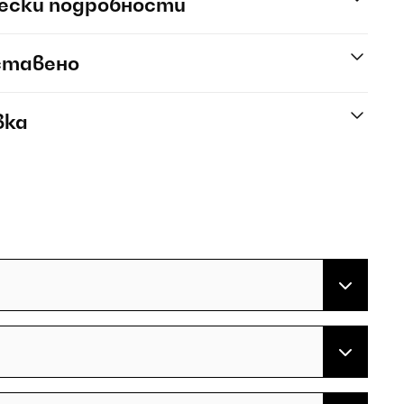
ески подробности
ставено
вка