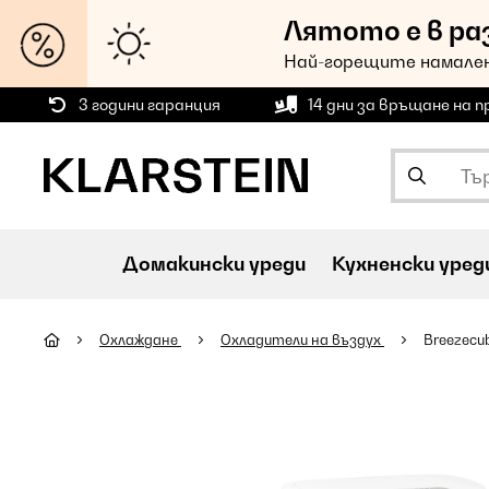
Лятото е в ра
Най-горещите намален
3 години гаранция
14 дни за връщане на 
Домакински уреди
Кухненски уред
Охлаждане
Охладители на въздух
Breezecu