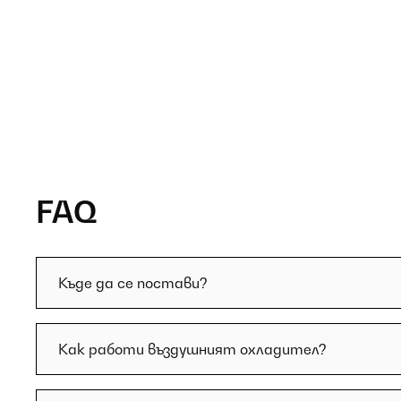
FAQ
Къде да се постави?
Как работи въздушният охладител?