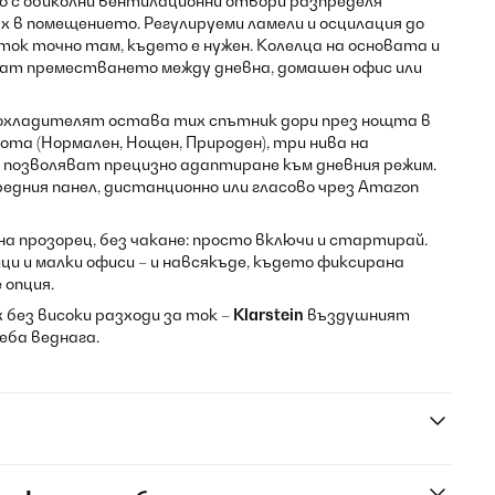
о с обиколни вентилационни отвори разпределя
х в помещението. Регулируеми ламели и осцилация до
ток точно там, където е нужен. Колелца на основата и
ат преместването между дневна, домашен офис или
 охладителят остава тих спътник дори през нощта в
ота (Нормален, Нощен, Природен), три нива на
 позволяват прецизно адаптиране към дневния режим.
едния панел, дистанционно или гласово чрез Amazon
на прозорец, без чакане: просто включи и стартирай.
ци и малки офиси – и навсякъде, където фиксирана
 опция.
 без високи разходи за ток –
Klarstein
въздушният
еба веднага.