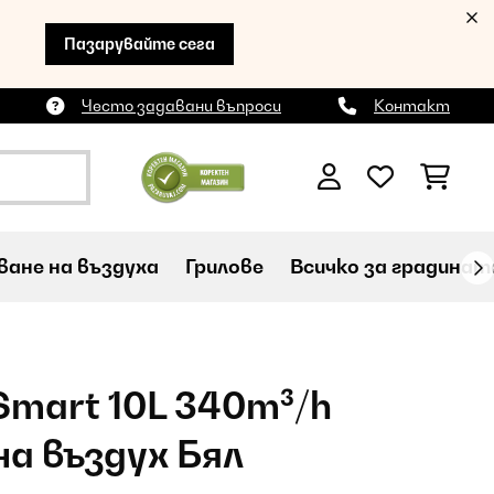
Пазарувайте сега
Често задавани въпроси
Контакт
ане на въздуха
Грилове
Всичко за градинат
Smart 10L 340m³/h
а въздух Бял