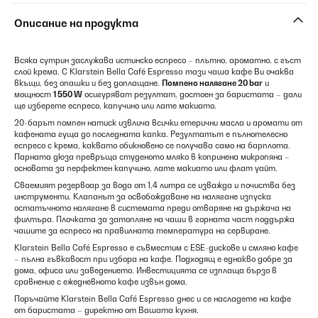
Описание на продукта
Всяка сутрин заслужава истинско еспресо – плътно, ароматно, с гъст
слой крема. С Klarstein Bella Café Espresso тази чаша кафе Ви очаква
вкъщи, без опашки и без доплащане.
Помпено налягане 20 bar
и
мощност
1 550 W
осигуряват резултат, достоен за баристата – дали
ще изберете еспресо, капучино или лате макиато.
20-барът помпен натиск извлича всички етерични масла и аромати от
кафената гуща до последната капка. Резултатът е пълнотелесно
еспресо с крема, каквато обикновено се получава само на барплота.
Парната дюза превръща студеното мляко в копринена микропяна –
основата за перфектен капучино, лате макиато или флат уайт.
Сваемият резервоар за вода от 1,4 литра се изважда и почиства без
инструменти. Клапанът за освобождаване на налягане изпуска
остатъчното налягане в системата преди отваряне на държача на
филтъра. Плочката за затопляне на чаши в горната част поддържа
чашите за еспресо на правилната температура на сервиране.
Klarstein Bella Café Espresso е съвместим с ESE-дискове и смляно кафе
– пълна гъвкавост при избора на кафе. Подходящ е еднакво добре за
дома, офиса или заведението. Инвестицията се изплаща бързо в
сравнение с ежедневното кафе извън дома.
Поръчайте Klarstein Bella Café Espresso днес и се насладете на кафе
от баристата – директно от Вашата кухня.