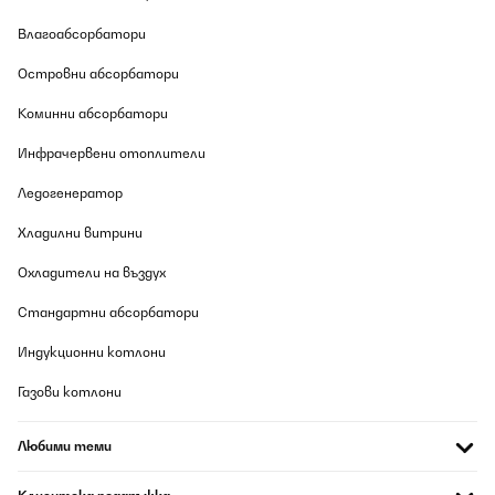
06/08/2026
Влагоабсорбатори
Geweldig apparaat. Eenvoudig installeren en in gebruik. Lekkete
koffie.Aanrader.
Островни абсорбатори
Amazon-gebruiker
Коминни абсорбатори
Превод
Инфрачервени отоплители
ПОТВЪРДЕН ПРЕГЛЕД
Ледогенератор
06/08/2026
Хладилни витрини
It surprise us, it's better then we expected. Very happy
Охладители на въздух
Amazon user
Стандартни абсорбатори
Превод
Индукционни котлони
ПОТВЪРДЕН ПРЕГЛЕД
Газови котлони
06/08/2026
Nachdem ich mehrmals die Einstellung ( Mahlwerk und Menge)
Любими теми
verändert und angepasst habe, bin ich sehr zufrieden, der
Espresso ist für meinen Geschmack perfekt!!Die Ausgüsse für den
Espresso sind zu weit auseinander, so dass bei einer schmalen