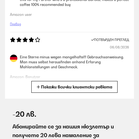
coffee 100% recommended buy
Amazon user
Превод
ПОТВЪРДЕН ПРЕГЛЕД
06/08/2026
Eine Sterne minus wegen mangelhafte!!! Gebrauchsanweisung.
Man muss selbst herausfinden anhand Erfarung
Mahlanstellungen und Geschmack.
Amazon-Benutzer
Покажи всички клиентски ревюта
Превод
ПОТВЪРДЕН ПРЕГЛЕД
06/08/2026
-20 лв.
Super Expresso und schön viel Druck und einfach aufzubauen
Абонирайте се за нашия нюзлетър и
Amazon-Benutzer
получете 20 лева намаление за