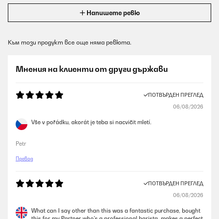
Напишете ревю
Към този продукт все още няма ревюта.
Мнения на клиенти от други държави
ПОТВЪРДЕН ПРЕГЛЕД
06/08/2026
Vše v pořádku, akorát je teba si nacvičit mletí.
Petr
Превод
ПОТВЪРДЕН ПРЕГЛЕД
06/08/2026
What can I say other than this was a fantastic purchase, bought
this for my Partner who's a professional barista, makes a perfect