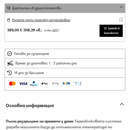
Достъпен и в друго качество
Купете този продукт разопакован
Добави в
265,00 €
(518,29 лв.)
(плюс ДДС)
количката
Готово за изпращане
Време за доставка: 1 - 2 работни дни
14 дни за връщане
Основна информация
Пълно разгръщане на аромата у дома:
Термоблоковата система
загрява машината бързо до оптималната температура на