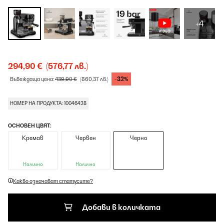
+4
294,90 €
(576,77 лв.)
-32%
Въвеждаща цена:
439,90 €
(860,37 лв.)
НОМЕР НА ПРОДУКТА: 10046428
ОСНОВЕН ЦВЯТ:
Кремав
Червен
Черно
Налично
Налично
Какво означават статусите?
Добави в количката