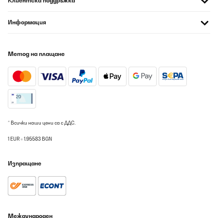
Клиентска поддръжка
Espressotasse eine Seite daneben entleert. Es gibt auch keine
anderen via Internet zu kaufen. Empfehlung: ab Werk enger
Информация
zusammen herstellen.Aber die Maschine selbst sieht nicht nur
gut aus, sondern macht auch einen sehr guten Espresso!!!
Amazon-Benutzer
Метод на плащане
Превод
ПОТВЪРДЕН ПРЕГЛЕД
06/08/2026
Excellent produit , de plus, très esthétique visuellement.
* Всички наши цени са с ДДС.
Utilisateur d'Amazon
1 EUR = 1.95583 BGN
Превод
Изпращане
ПОТВЪРДЕН ПРЕГЛЕД
06/08/2026
Parfait. Une belle machine qui fait un excellent café. Je l'utilise
depuis plusieurs semaines et j'en suis extrêmement satisfait.
Международен