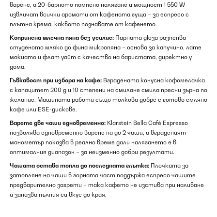
варене, а 20-барното помпено налягане и мощност 1 550 W
извличат всички аромати от кафената гуща – за еспресо с
плътна крема, каквото познавате от кафенето.
Копринена млечна пяна без усилие:
Парната дюза разпенва
студеното мляко до фина микропяна – основа за капучино, лате
макиато и флат уайт с качество на баристата, директно у
дома.
Гъвкавост при избора на кафе:
Вградената конусна кофомелачка
с капацитет 200 g и 10 степени на смилане смила пресни зърна по
желание. Машината работи също толкова добре с готово смляно
кафе или ESE-дискове.
Варете две чаши едновременно:
Klarstein Bella Café Espresso
позволява едновременно варене на до 2 чаши, а вграденият
манометър показва в реално време дали налягането е в
оптималния диапазон – за неизменно добри резултати.
Чашата остава топла до последната глътка:
Плочката за
затопляне на чаши в горната част поддържа еспресо чашите
предварително загрети – така кафето не изстива при наливане
и запазва пълния си вкус до края.