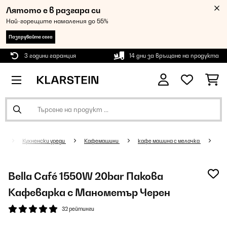
Лятото е в разгара си
Най-горещите намаления до 55%
Пазарувайте сега
3 години гаранция
14 дни за връщане на продукта
Кухненски уреди
Кафемашини
кафе машина с мелачка
Bella Café 1550W 20bar Пакова
Кафеварка с Манометър Черен
32 рейтинги