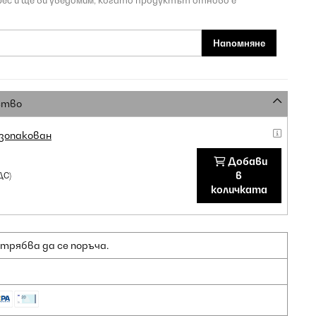
рес и ще ви уведомим, когато продуктът отново е
Напомняне
ство
зопакован
Добави
в
ДС)
количката
 трябва да се поръча.