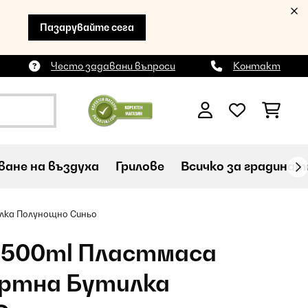
Пазарувайте сега
Често задавани въпроси
Контакт
ане на въздуха
Грилове
Всичко за градинат
лка Полунощно Синьо
z 500ml Пластмаса
ртна Бутилка