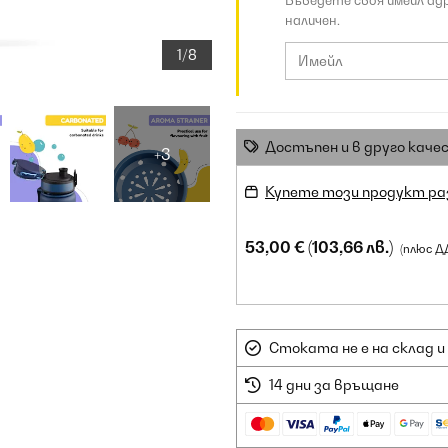
Въведете своя имейл ад
наличен.
1/8
Достъпен и в друго каче
+3
Купете този продукт ра
53,00 €
(103,66 лв.)
(плюс Д
Стоката не е на склад и
14 дни за връщане