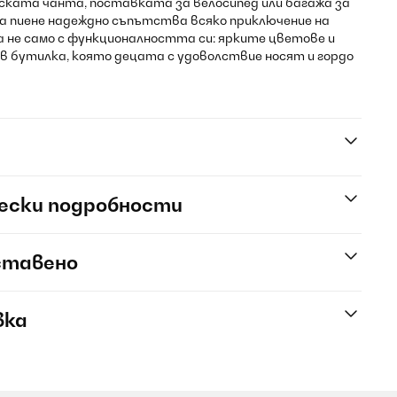
еската чанта, поставката за велосипед или багажа за
а пиене надеждно съпътства всяко приключение на
 не само с функционалността си: ярките цветове и
в бутилка, която децата с удоволствие носят и гордо
ески подробности
ставено
вка