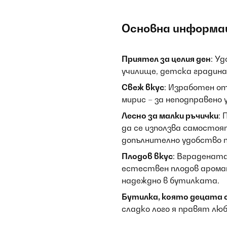
Основна информа
Приятел за целия ден
: У
училище, детска градина
Свеж вкус
: Изработен от 
мирис – за неподправено 
Лесно за малки ръчички
:
да се използва самостоя
допълнително удобство п
Плодов вкус
: Вграденат
естествен плодов арома
надеждно в бутилката.
Бутилка, която децата о
сладко лого я правят лю