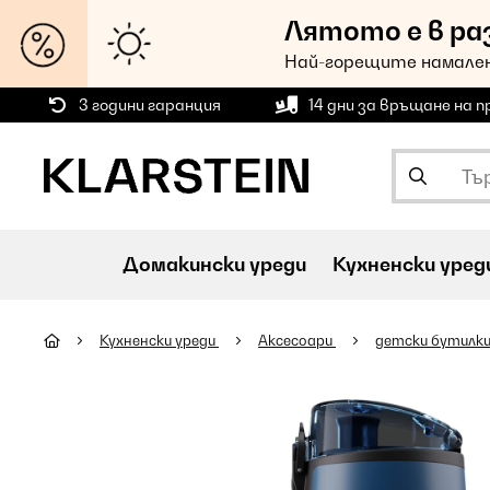
Лятото е в ра
Най-горещите намален
3 години гаранция
14 дни за връщане на 
Домакински уреди
Кухненски уред
Кухненски уреди
Аксесоари
детски бутилки