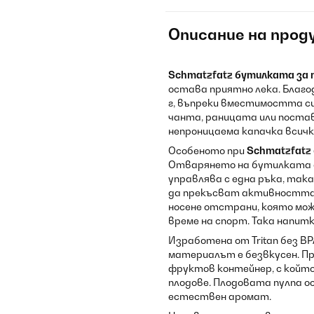
Описание на прод
Schmatzfatz
бутилката за 
остава приятно лека. Благо
г, въпреки вместимостта си
чанта, раницата или постав
непроницаема капачка всичк
Особеното при
Schmatzfatz
Отварянето на бутилката е 
управлява с една ръка, така
да прекъсват активността 
носене отстрани, която мож
време на спорт. Така напитк
Изработена от Tritan без BP
материалът е безвкусен. П
фруктов контейнер, с който
плодове. Плодовата пулпа о
естествен аромат.