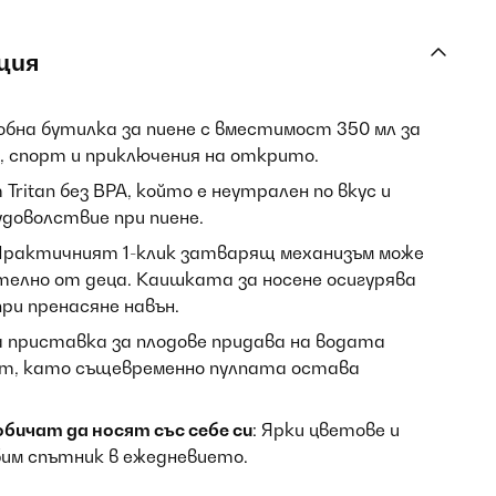
ция
добна бутилка за пиене с вместимост 350 мл за
, спорт и приключения на открито.
Tritan без BPA, който е неутрален по вкус и
удоволствие при пиене.
 Практичният 1-клик затварящ механизъм може
телно от деца. Каишката за носене осигурява
ри пренасяне навън.
а приставка за плодове придава на водата
т, като същевременно пулпата остава
бичат да носят със себе си
: Ярки цветове и
бим спътник в ежедневието.