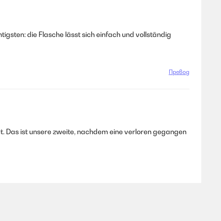
igsten: die Flasche lässt sich einfach und vollständig
Превод
r gut. Das ist unsere zweite, nachdem eine verloren gegangen
Превод