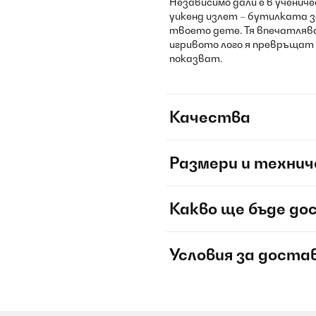
Независимо дали е в ученич
уикенд излет – бутилката з
твоето дете. Тя впечатлява
игривото лого я превръщат 
показват.
Качества
Размери и технич
Какво ще бъде до
Условия за доста