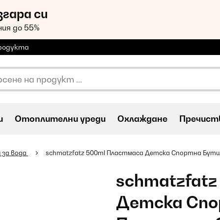
згара си
ия до 55%
продукта
и
Oтоплителни уреди
Охлаждане
Пречиств
 за вода
schmatzfatz 500ml Пластмаса Детска Спортна Бути
schmatzfat
Детска Спо