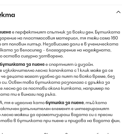
укта
пиене
е перфектният спътник за всеки ден. Бутилката
дарение на пластмасовия материал, тя тежи само 160
 от половин литър. Независимо дали е в ученическата
ката за велосипед – благодарение на надеждната,
о остава сигурно затворено.
бутилката за пиене
е спортният ѝ дизайн.
изключително лесно: капачката с 1 клик може да се
 че децата могат удобно да пият по всяко време, без
си. Освен това бутилката разполага с дръжка за
е лесно да се постави около китката, например по
ата ти е винаги под ръка.
A, тя е идеална като
бутилка за пиене
, тъй като
рактичен допълнителен елемент е интегрираният
 лесно можеш да ароматизираш водата си с пресни
става в бутилката при пиене и придава на водата фин,