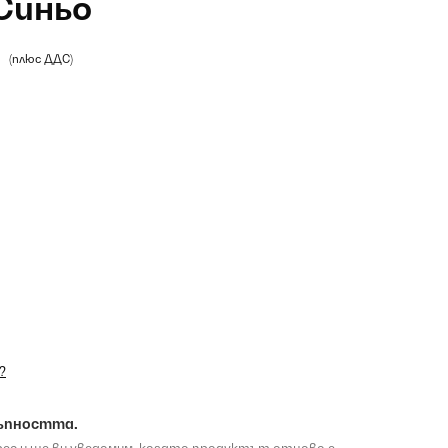
Синьо
)
(плюс ДДС)
?
ъпността.